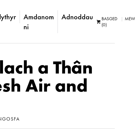
lythyr
Amdanom
Adnoddau
BASGED
MEW
(0)
ni
lach a Thân
esh Air and
NGOSFA