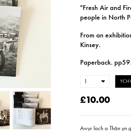
"Fresh Air and Fi
people in North 
From an exhibitio
Kinsey.
Paperback. pp59
£10.00
Awyr lach a Thân yn 