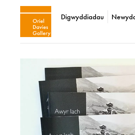
Digwyddiadau
Newydd