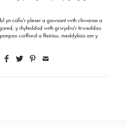
l yn cofio'r pleser a gawsant wrth chwarae a
agored, y rhyfeddod wrth grwydro'r tirweddau
gampau corfforol a ffeiriau, meddyliais am y