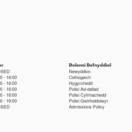
or
Dolenni Defnyddiol
OSED
Newyddion
00
16:00
Cefnogwch
00
16:00
Hygyrchedd
00
16:00
Polisi Ad-daliad
00
16:00
Polisi Cyfrinachedd
00
16:00
Polisi Gwirfoddolwyr
OSED
Admissions Policy