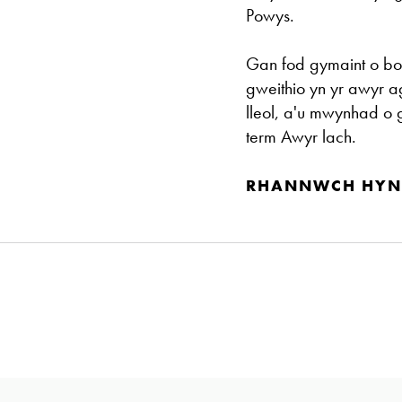
Powys.
Gan fod gymaint o bob
gweithio yn yr awyr 
lleol, a'u mwynhad o 
term Awyr lach.
RHANNWCH HYN