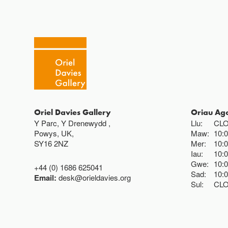
Oriel Davies Gallery
Oriau Ag
Y Parc, Y Drenewydd ,
Llu:
CL
Powys, UK,
Maw:
10:
SY16 2NZ
Mer:
10:
Iau:
10:
Gwe:
10:
+44 (0) 1686 625041
Sad:
10:
Email:
desk@orieldavies.org
Sul:
CL