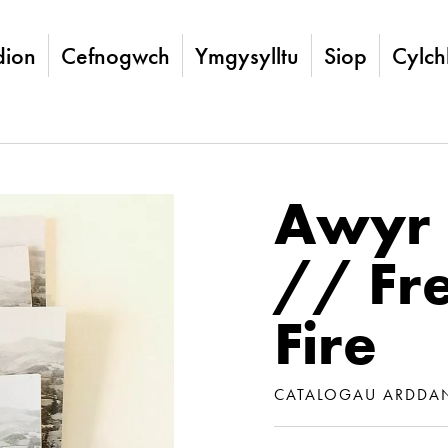
ion
Cefnogwch
Ymgysylltu
Siop
Cylch
Awyr 
// Fr
Fire
CATALOGAU ARDDA