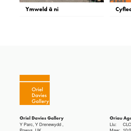
Ymweld â ni
Cyfle
Oriel Davies Gallery
Oriau Ag
Y Parc, Y Drenewydd ,
Llu:
CL
Powys, UK,
Maw:
10: