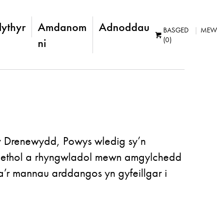
lythyr
Amdanom
Adnoddau
BASGED
MEW
(0)
ni
 y Drenewydd, Powys wledig sy’n
edlaethol a rhyngwladol mewn amgylchedd
’r mannau arddangos yn gyfeillgar i