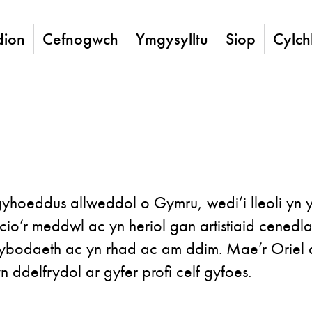
ion
Cefnogwch
Ymgysylltu
Siop
Cylch
 gyhoeddus allweddol o Gymru, wedi’i lleoli yn
rocio’r meddwl ac yn heriol gan artistiaid cen
wybodaeth ac yn rhad ac am ddim. Mae’r Oriel a
 ddelfrydol ar gyfer profi celf gyfoes.