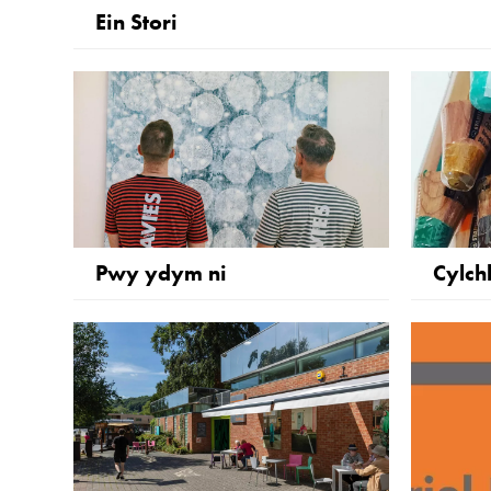
Ein Stori
Pwy ydym ni
Cylch