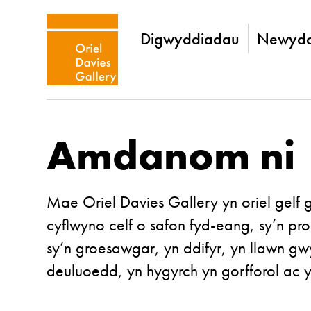
Digwyddiadau
Newydd
Amdanom ni
Mae Oriel Davies Gallery yn oriel gelf
cyflwyno celf o safon fyd-eang, sy’n p
sy’n groesawgar, yn ddifyr, yn llawn g
deuluoedd, yn hygyrch yn gorfforol ac yn