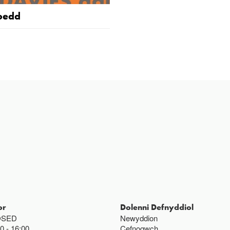
oedd
or
Dolenni Defnyddiol
OSED
Newyddion
00
16:00
Cefnogwch