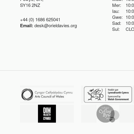
SY16 2NZ
Mer:
10:
Iau:
10:
Gwe:
10:
+44 (0) 1686 625041
Sad:
10:
Email:
desk@orieldavies.org
Sul:
CL