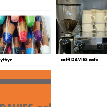
lythyr
caffi DAVIES cafe