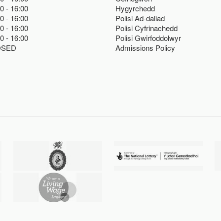
00
16:00
Hygyrchedd
00
16:00
Polisi Ad-daliad
00
16:00
Polisi Cyfrinachedd
00
16:00
Polisi Gwirfoddolwyr
OSED
Admissions Policy