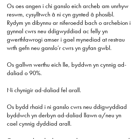
Os oes angen i chi ganslo eich archeb am unrhyw
reswm, cysylltwch â ni cyn gynted â phosibl.
Rydym yn dibynnu ar niferoedd bach o archebion i
gynnal cwrs neu ddigwyddiad ac felly yn
gwerthfawrogi amser i gael mynediad at restrau
wrth gefn neu ganslo’r cwrs yn gyfan gwbl.
Os gallwn werthu eich lle, byddwn yn cynnig ad-
daliad o 90%.
Ni chynigir ad-daliad fel arall.
Os bydd rhaid i ni ganslo cwrs neu ddigwyddiad
byddwch yn derbyn ad-daliad llawn a/neu yn
cael cynnig dyddiad arall.