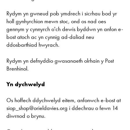
Rydym yn gwneud pob ymdrech i sicrhau bod yr
holl gynhyrchion mewn stoc, ond os nad oes
gennym y cynnyrch o'ch dewis byddwn yn anfon e-
bost atoch ac yn cynnig ad-daliad neu
ddosbarthiad hwyrach.
Rydym yn defnyddio gwasanaeth olrhain y Post
Brenhinol.
Yn dychwelyd
Os hoffech ddychwelyd eitem, anfonwch e-bost at
siop_shop@orieldavies.org i ddechrau o fewn 14
diwrnod o brynu.