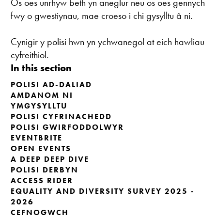
Os oes unrhyw beth yn aneglur neu os oes gennych
fwy o gwestiynau, mae croeso i chi gysylltu â ni.
Cynigir y polisi hwn yn ychwanegol at eich hawliau
cyfreithiol.
In this section
POLISI AD-DALIAD
AMDANOM NI
YMGYSYLLTU
POLISI CYFRINACHEDD
POLISI GWIRFODDOLWYR
EVENTBRITE
OPEN EVENTS
A DEEP DEEP DIVE
POLISI DERBYN
ACCESS RIDER
EQUALITY AND DIVERSITY SURVEY 2025 -
2026
CEFNOGWCH