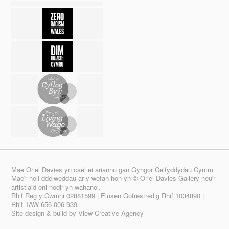
Mae Oriel Davies yn cael ei ariannu gan Gyngor Celfyddydau Cymru
Mae'r holl ddelweddau ar y wefan hon yn © Oriel Davies Gallery neu'r
artistiaid oni nodir yn wahanol.
Rhif Reg y Cwmni 02881599 | Elusen Gofrestredig Rhif 1034890 |
Rhif TAW 656 006 939
Site design & build by
View Creative Agency