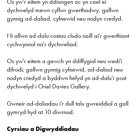
Os yw'r eitem yn ddiangen ac yn cael ei
dychwelyd mewn cyflwr gwerthadwy, gallwn
gynnig ad-daliad, cyfnewid neu nodyn credyd.
Ni allwn ad-dalu costau cludo naill ai'r gwerthiant
cychwynnol na'r dychweliad.
Os yw'r eitem a gewch yn ddiffygiol neu wedi'i
difrodi, gallwn gynnig cyfnewid, ad-daliad neu
nodyn credyd a byddwn hefyd yn ad-dalu'r post
dychwelyd i Oriel Davies Gallery.
Gwneir ad-daliadau i'r dull talu gwreiddiol a gall
gymryd hyd at 10 diwrnod.
Cyrsiau a Digwyddiadau