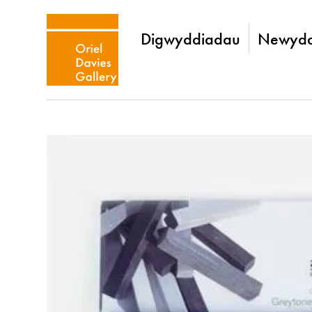
Digwyddiadau
Newydd