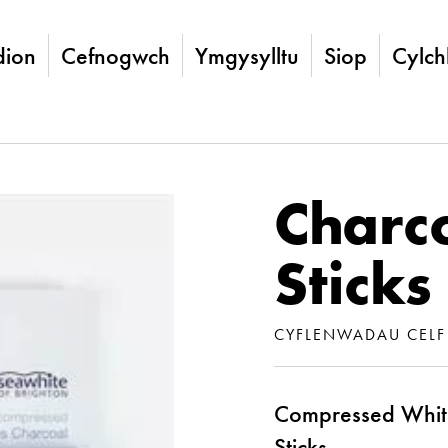
ion
Cefnogwch
Ymgysylltu
Siop
Cylch
Charc
Sticks
CYFLENWADAU CELF
Compressed White
Sticks