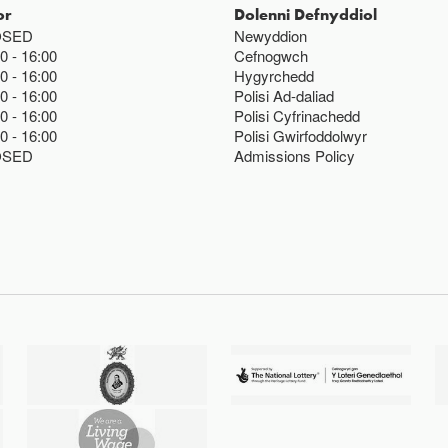
or
Dolenni Defnyddiol
OSED
Newyddion
00
16:00
Cefnogwch
00
16:00
Hygyrchedd
00
16:00
Polisi Ad-daliad
00
16:00
Polisi Cyfrinachedd
00
16:00
Polisi Gwirfoddolwyr
OSED
Admissions Policy