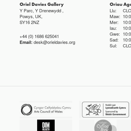
Oriel Davies Gallery
Oriau Ag
Y Parc, Y Drenewydd ,
Llu:
CL
Powys, UK,
Maw:
10:
SY16 2NZ
Mer:
10:
Iau:
10:
Gwe:
10:
+44 (0) 1686 625041
Sad:
10:
Email:
desk@orieldavies.org
Sul:
CL