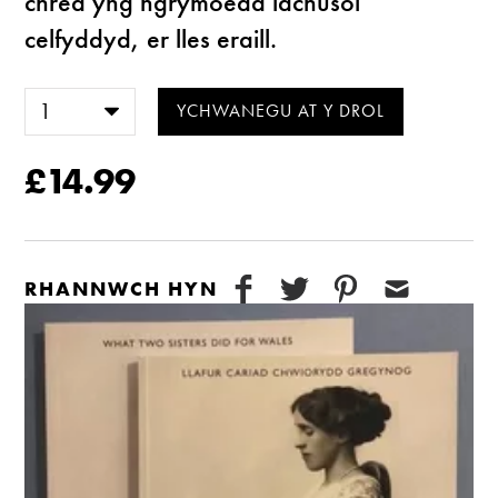
chred yng ngrymoedd iachusol
celfyddyd, er lles eraill.
£14.99
RHANNWCH HYN