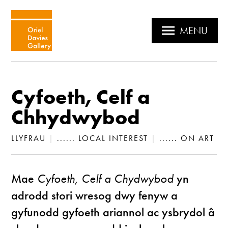
MENU
Cyfoeth, Celf a
Chhydwybod
LLYFRAU
|
...... LOCAL INTEREST
|
...... ON ART
Mae
Cyfoeth, Celf a Chydwybod
yn
adrodd stori wresog dwy fenyw a
gyfunodd gyfoeth ariannol ac ysbrydol â