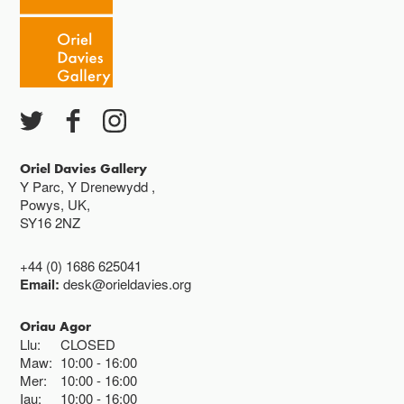
Oriel Davies Gallery
Y Parc, Y Drenewydd ,
Powys, UK,
SY16 2NZ
+44 (0) 1686 625041
Email:
desk@orieldavies.org
Oriau Agor
Llu:
CLOSED
Maw:
10:00
16:00
Mer:
10:00
16:00
Iau:
10:00
16:00