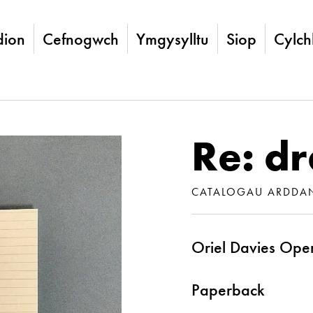
ion
Cefnogwch
Ymgysylltu
Siop
Cylch
Re: d
CATALOGAU ARDDA
Oriel Davies Open
Paperback