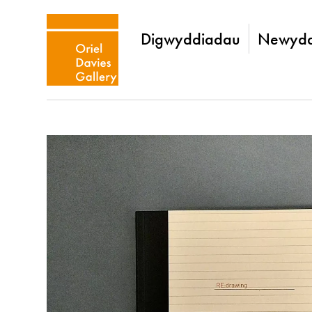
Digwyddiadau
Newydd