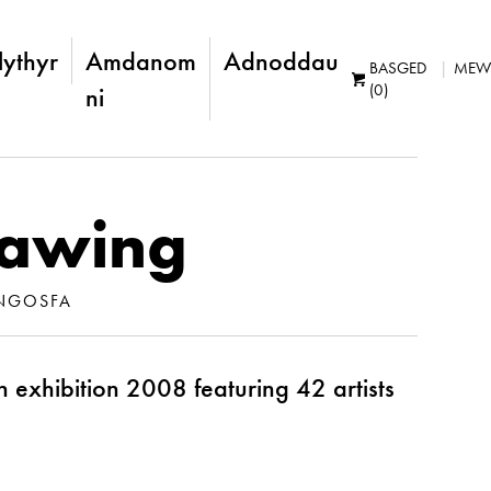
lythyr
Amdanom
Adnoddau
BASGED
MEW
(0)
ni
rawing
NGOSFA
 exhibition 2008 featuring 42 artists