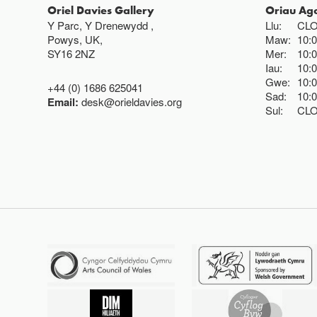
Oriel Davies Gallery
Oriau Ag
Y Parc, Y Drenewydd ,
Llu:
CL
Powys, UK,
Maw:
10:
SY16 2NZ
Mer:
10:
Iau:
10:
Gwe:
10:
+44 (0) 1686 625041
Sad:
10:
Email:
desk@orieldavies.org
Sul:
CL