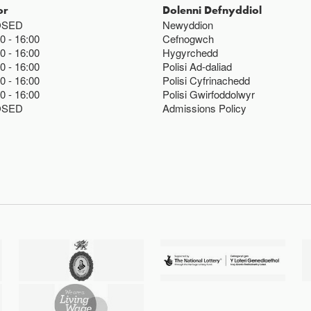
or
Dolenni Defnyddiol
OSED
Newyddion
00
16:00
Cefnogwch
00
16:00
Hygyrchedd
00
16:00
Polisi Ad-daliad
00
16:00
Polisi Cyfrinachedd
00
16:00
Polisi Gwirfoddolwyr
OSED
Admissions Policy