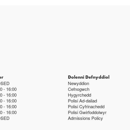
Ac eithrio digwy
Gwyliau banc 
or
Dolenni Defnyddiol
OSED
Newyddion
00
16:00
Cefnogwch
00
16:00
Hygyrchedd
00
16:00
Polisi Ad-daliad
00
16:00
Polisi Cyfrinachedd
00
16:00
Polisi Gwirfoddolwyr
OSED
Admissions Policy