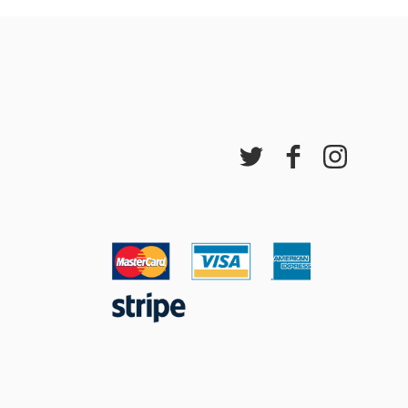
ddiadau arbennig
ar gau