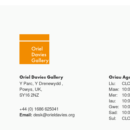
Oriel Davies Gallery
Oriau Ag
Y Parc, Y Drenewydd ,
Llu:
CL
Powys, UK,
Maw:
10:
SY16 2NZ
Mer:
10:
Iau:
10:
Gwe:
10:
+44 (0) 1686 625041
Sad:
10:
Email:
desk@orieldavies.org
Sul:
CL