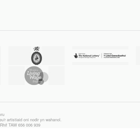
mru
'r artistiaid oni nodir yn wahanol.
| Rhif TAW 656 006 939