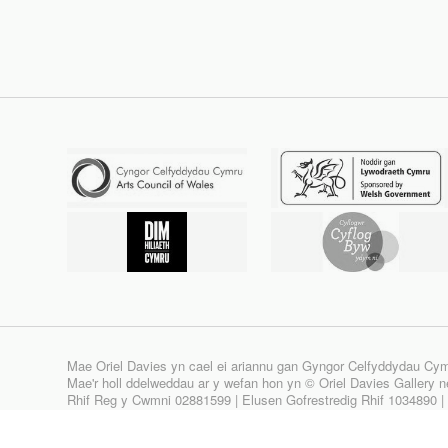
Mae Oriel Davies yn cael ei ariannu gan Gyngor Celfyddydau Cy
Mae'r holl ddelweddau ar y wefan hon yn © Oriel Davies Gallery neu
Rhif Reg y Cwmni 02881599 | Elusen Gofrestredig Rhif 1034890 
Site design & build by
View Creative Agency