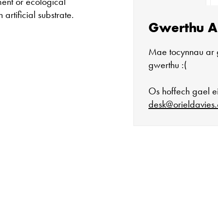
ment or ecological
artificial substrate.
Gwerthu A
Mae tocynnau ar 
gwerthu :(
Os hoffech gael ei
desk@orieldavies.
Mae'r oriel ar 
Mawrth - Sadwr
Caffi yn cau am