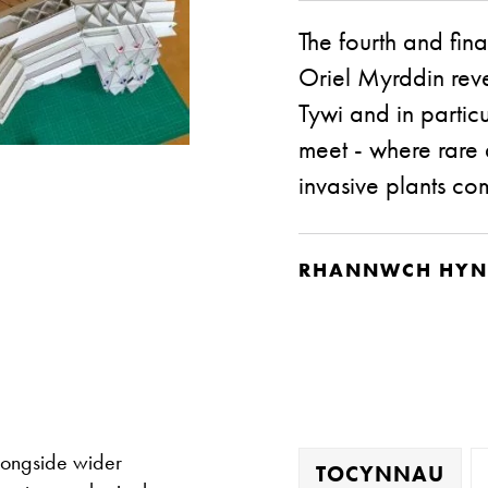
The fourth and fina
Oriel Myrddin rev
Tywi and in partic
meet - where rare
invasive plants com
RHANNWCH HYN
alongside wider
TOCYNNAU