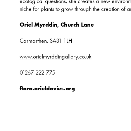
ecological questions, she creates a new environ
niche for plants to grow through the creation of an 
Oriel Myrddin, Church Lane
Carmarthen, SA31 1LH
www.orielmyrddingallery.co.uk
01267 222 775
flora.orieldavies.org