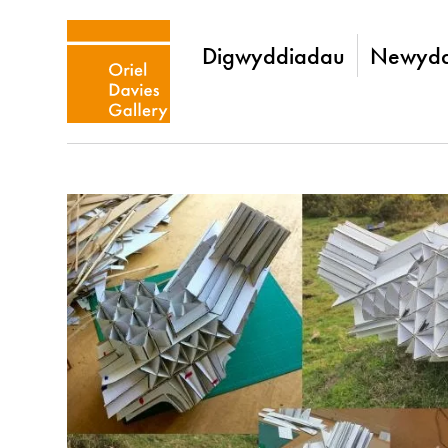
Digwyddiadau
Newydd