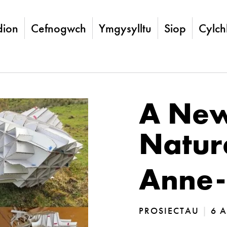
ion
Cefnogwch
Ymgysylltu
Siop
Cylch
A New
Natur
Anne-
PROSIECTAU
|
6 A