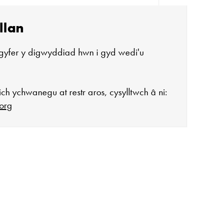
llan
gyfer y digwyddiad hwn i gyd wedi'u
ch ychwanegu at restr aros, cysylltwch â ni:
org
agor:
n 10 - 4
 3