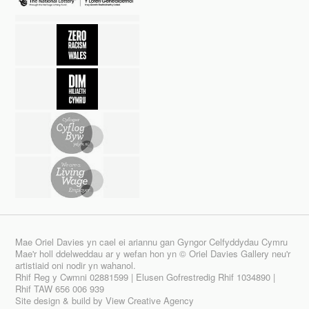
Mae Oriel Davies yn cael ei ariannu gan Gyngor Celfyddydau Cymru
Mae'r holl ddelweddau ar y wefan hon yn © Oriel Davies Gallery neu'r
artistiaid oni nodir yn wahanol.
Rhif Reg y Cwmni 02881599 | Elusen Gofrestredig Rhif 1034890 |
Rhif TAW 656 006 939
Site design & build by
View Creative Agency