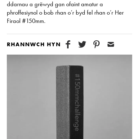
ddarnau a grëwyd gan ofaint amatur a
phroffesiynol o bob rhan o’r byd fel rhan o’r Her
Firaol #150mm.
RHANNWCH HYN