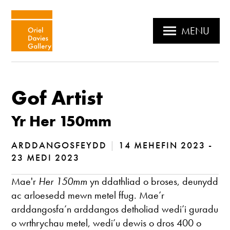
MENU
Gof Artist
Yr Her 150mm
ARDDANGOSFEYDD
|
14 MEHEFIN 2023 -
23 MEDI 2023
Mae'r
Her 150mm
yn ddathliad o broses, deunydd
ac arloesedd mewn metel ffug. Mae’r
arddangosfa’n arddangos detholiad wedi’i guradu
o wrthrychau metel, wedi’u dewis o dros 400 o