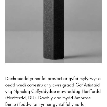
Dechreuodd yr her fel prosiect ar gyfer myfyrwyr a
oedd wedi cofrestru ar y cwrs gradd Gof Artistiaid
yng Ngholeg Celfyddydau mawreddog Henffordd
(Henffordd, DU). Daeth y darlithydd Ambrose
Burne i feddwl am yr her gyntaf fel ymarfer