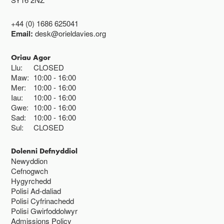
+44 (0) 1686 625041
Email:
desk@orieldavies.org
Oriau Agor
Llu:
CLOSED
Maw:
10:00
16:00
Mer:
10:00
16:00
Iau:
10:00
16:00
Gwe:
10:00
16:00
Sad:
10:00
16:00
Sul:
CLOSED
Dolenni Defnyddiol
Newyddion
Cefnogwch
Hygyrchedd
Polisi Ad-daliad
Polisi Cyfrinachedd
Polisi Gwirfoddolwyr
Admissions Policy