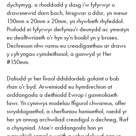
dychymyg, a rhoddodd y dasg i’w fyfyrwyr o
drawsnewid darn bach, hirsgwar o ddur, yn mesur
150mm x 20mm x 20mm, yn rhywbeth rhyfeddol.
Profodd ei fyfyrwyr derfynau'r deunydd ac ymestyn
eu dealltwriaeth o'r hyn sy'n bosibl yn y broses.
Dechreuon nhw rannu eu creadigaethau ar draws
y cyfryngau cymdeithasol, a ganwyd yr Her
#150mm.
Daliodd yr her firaol ddiddordeb gofaint o bob
rhan o'r byd. Arweiniodd eu hymdrechion at
arddangosfa a deithiodd Ewrop i ganmoliaeth
fawr. Yn cynnwys modelau ffigurol chwareus, offer
swyddogaethol, a cherfluniau haniaethol, roedd yr
her yn annog archwiliad creadigol o dechneg, ffurf
a chysyniad. Mae’r arddangosfa hon yn
cynrychioli sampl o waith a ysbrydolwyd gan yr