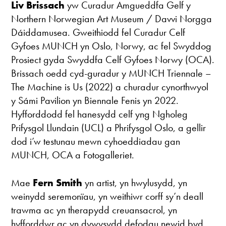
Liv Brissach
yw Curadur Amgueddfa Gelf y
Northern Norwegian Art Museum / Davvi Norgga
Dáiddamusea. Gweithiodd fel Curadur Celf
Gyfoes MUNCH yn Oslo, Norwy, ac fel Swyddog
Prosiect gyda Swyddfa Celf Gyfoes Norwy (OCA).
Brissach oedd cyd-guradur y MUNCH Triennale –
The Machine is Us (2022) a churadur cynorthwyol
y Sámi Pavilion yn Biennale Fenis yn 2022.
Hyfforddodd fel hanesydd celf yng Ngholeg
Prifysgol Llundain (UCL) a Phrifysgol Oslo, a gellir
dod i’w testunau mewn cyhoeddiadau gan
MUNCH, OCA a Fotogalleriet.
Mae
Fern Smith
yn artist, yn hwylusydd, yn
weinydd seremonïau, yn weithiwr corff sy’n deall
trawma ac yn therapydd creuansacrol, yn
hyfforddwr ac yn dywysydd defodau newid byd.