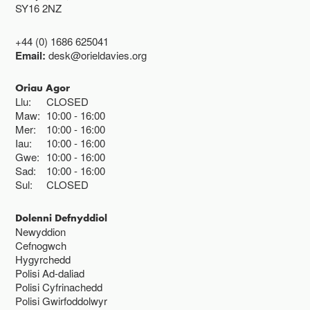
SY16 2NZ
+44 (0) 1686 625041
Email:
desk@orieldavies.org
Oriau Agor
Llu:
CLOSED
Maw:
10:00
16:00
Mer:
10:00
16:00
Iau:
10:00
16:00
Gwe:
10:00
16:00
Sad:
10:00
16:00
Sul:
CLOSED
Dolenni Defnyddiol
Newyddion
Cefnogwch
Hygyrchedd
Polisi Ad-daliad
Polisi Cyfrinachedd
Polisi Gwirfoddolwyr