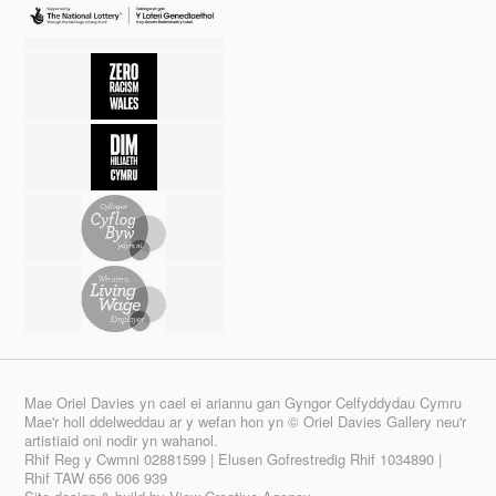
Mae Oriel Davies yn cael ei ariannu gan Gyngor Celfyddydau Cymru
Mae'r holl ddelweddau ar y wefan hon yn © Oriel Davies Gallery neu'r
artistiaid oni nodir yn wahanol.
Rhif Reg y Cwmni 02881599 | Elusen Gofrestredig Rhif 1034890 |
Rhif TAW 656 006 939