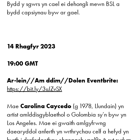
Bydd y sgwrs yn cael ei dehongli mewn BSL a
bydd capsiynau byw ar gael.
14 Rhagfyr 2023
19:00 GMT
Ar-lein//Am ddim//
Dolen Eventbrite
:
https://bit.ly/3uJZvSX
Mae
Carolina Caycedo
(g 1978, Llundain) yn
artist amlddisgyblaethol o Golombia sy’n byw yn
Los Angeles. Mae ei gwaith amlgyfrwng
daearyddol anferth yn wrthrychau celf a hefyd yn
byrth i drafodaethau ehangach ynglŷn â sut rydym