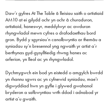
Daw’r gyfres At The Table â lleisiau saith o artistiaid
AM10 at ei gilydd ochr yn ochr â churaduron,
artistiaid, haneswyr, meddylwyr ac awduron
rhyngwladol mewn cyfres o drafodaethau bord
gron. Bydd y sgyrsiau’n canolbwyntio ar themâu a
syniadau sy’n bresennol yng ngwaith yr artist a’r
berthynas gyd-gysylltiedig rhwng hanes ac
arferion, yn lleol ac yn rhyngwladol.
Dychmygwch ein bod yn eistedd o amgylch bwrdd
yn rhannu sgwrs ac yn cyfnewid syniadau, mae'r
digwyddiad hwn yn gyfle i glywed gwahanol
bryderon a safbwyntiau wrth ddod i adnabod yr
artist a’u gwaith.