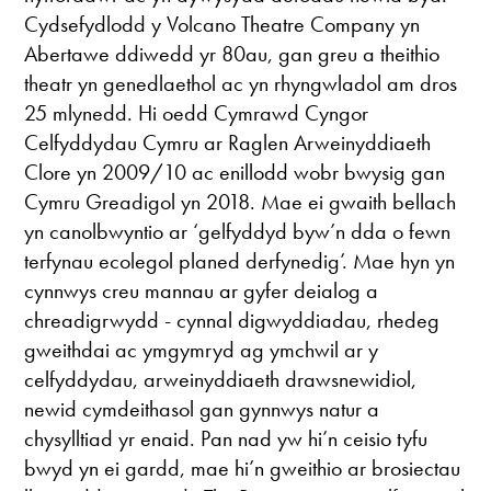
Cydsefydlodd y Volcano Theatre Company yn
Abertawe ddiwedd yr 80au, gan greu a theithio
theatr yn genedlaethol ac yn rhyngwladol am dros
25 mlynedd. Hi oedd Cymrawd Cyngor
Celfyddydau Cymru ar Raglen Arweinyddiaeth
Clore yn 2009/10 ac enillodd wobr bwysig gan
Cymru Greadigol yn 2018. Mae ei gwaith bellach
yn canolbwyntio ar ‘gelfyddyd byw’n dda o fewn
terfynau ecolegol planed derfynedig’. Mae hyn yn
cynnwys creu mannau ar gyfer deialog a
chreadigrwydd - cynnal digwyddiadau, rhedeg
gweithdai ac ymgymryd ag ymchwil ar y
celfyddydau, arweinyddiaeth drawsnewidiol,
newid cymdeithasol gan gynnwys natur a
chysylltiad yr enaid. Pan nad yw hi’n ceisio tyfu
bwyd yn ei gardd, mae hi’n gweithio ar brosiectau