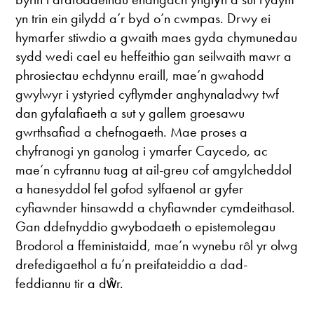
yn trin ein gilydd a’r byd o’n cwmpas. Drwy ei
hymarfer stiwdio a gwaith maes gyda chymunedau
sydd wedi cael eu heffeithio gan seilwaith mawr a
phrosiectau echdynnu eraill, mae’n gwahodd
gwylwyr i ystyried cyflymder anghynaladwy twf
dan gyfalafiaeth a sut y gallem groesawu
gwrthsafiad a chefnogaeth. Mae proses a
chyfranogi yn ganolog i ymarfer Caycedo, ac
mae’n cyfrannu tuag at ail-greu cof amgylcheddol
a hanesyddol fel gofod sylfaenol ar gyfer
cyfiawnder hinsawdd a chyfiawnder cymdeithasol.
Gan ddefnyddio gwybodaeth o epistemolegau
Brodorol a ffeministaidd, mae’n wynebu rôl yr olwg
drefedigaethol a fu’n preifateiddio a dad-
feddiannu tir a dŵr.