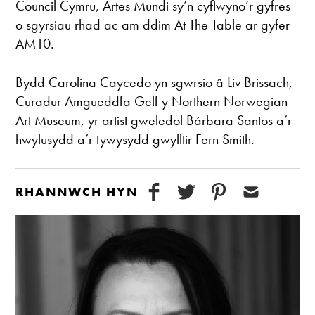
Council Cymru, Artes Mundi sy’n cyflwyno’r gyfres
o sgyrsiau rhad ac am ddim At The Table ar gyfer
AM10.
Bydd Carolina Caycedo yn sgwrsio â Liv Brissach,
Curadur Amgueddfa Gelf y Northern Norwegian
Art Museum, yr artist gweledol Bárbara Santos a’r
hwylusydd a’r tywysydd gwylltir Fern Smith.
RHANNWCH HYN