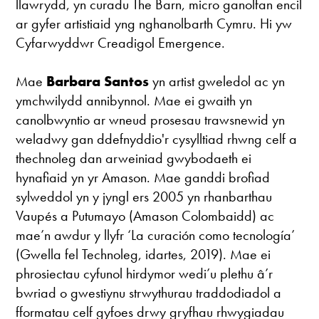
llawrydd, yn curadu The Barn, micro ganolfan encil
ar gyfer artistiaid yng nghanolbarth Cymru. Hi yw
Cyfarwyddwr Creadigol Emergence.
Mae
Barbara Santos
yn artist gweledol ac yn
ymchwilydd annibynnol. Mae ei gwaith yn
canolbwyntio ar wneud prosesau trawsnewid yn
weladwy gan ddefnyddio'r cysylltiad rhwng celf a
thechnoleg dan arweiniad gwybodaeth ei
hynafiaid yn yr Amason. Mae ganddi brofiad
sylweddol yn y jyngl ers 2005 yn rhanbarthau
Vaupés a Putumayo (Amason Colombaidd) ac
mae’n awdur y llyfr ‘La curación como tecnología’
(Gwella fel Technoleg, idartes, 2019). Mae ei
phrosiectau cyfunol hirdymor wedi’u plethu â’r
bwriad o gwestiynu strwythurau traddodiadol a
fformatau celf gyfoes drwy gryfhau rhwygiadau