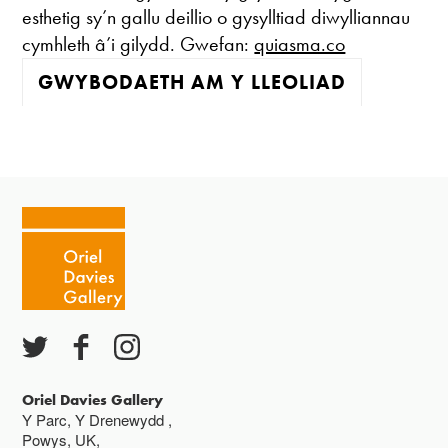
esthetig sy’n gallu deillio o gysylltiad diwylliannau
cymhleth â’i gilydd. Gwefan:
quiasma.co
GWYBODAETH AM Y LLEOLIAD
Mae'r oriel ar agor:
Mawrth - Sadwrn 10 - 4
Caffi yn cau am 3
Ac eithrio digwyddiadau arbennig
Gwyliau banc ar gau
Oriel Davies Gallery
Y Parc, Y Drenewydd ,
Powys, UK,