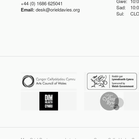
Gwe:
10:
+44 (0) 1686 625041
Sad:
10:
Email:
desk@orieldavies.org
Sul:
CL