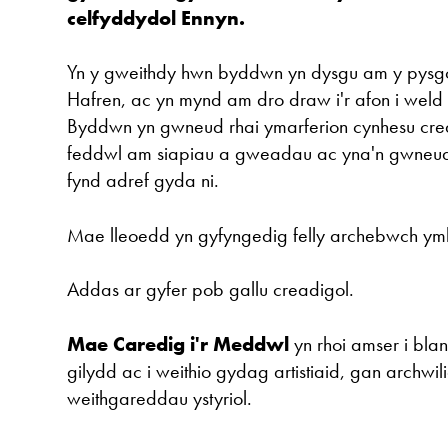
celfyddydol Ennyn.
Yn y gweithdy hwn byddwn yn dysgu am y pysgo
Hafren, ac yn mynd am dro draw i'r afon i weld 
Byddwn yn gwneud rhai ymarferion cynhesu cread
feddwl am siapiau a gweadau ac yna'n gwneud 
fynd adref gyda ni.
Mae lleoedd yn gyfyngedig felly archebwch yml
Addas ar gyfer pob gallu creadigol.
Mae Caredig i'r Meddwl
yn rhoi amser i bla
gilydd ac i weithio gydag artistiaid, gan archw
weithgareddau ystyriol.