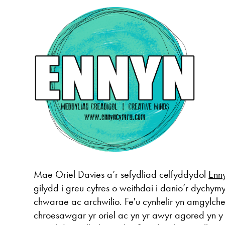
Mae Oriel Davies a’r sefydliad celfyddydol
Enn
gilydd i greu cyfres o weithdai i danio’r dychym
chwarae ac archwilio. Fe'u cynhelir yn amgylc
chroesawgar yr oriel ac yn yr awyr agored yn y