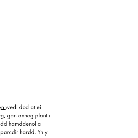
Ac eithrio digwy
Gwyliau banc 
yn
wedi dod at ei
yg, gan annog plant i
hedd hamddenol a
 parcdir hardd. Yn y