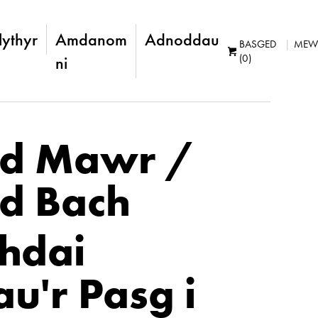
lythyr
Amdanom
Adnoddau
BASGED
MEW
(0)
ni
d Mawr /
d Bach
hdai
u'r Pasg i