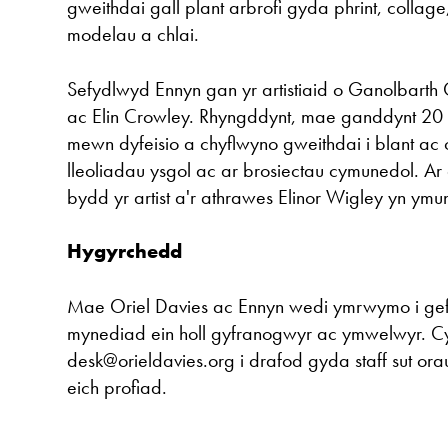
gweithdai gall plant arbrofi gyda phrint, collag
modelau a chlai.
Sefydlwyd Ennyn gan yr artistiaid o Ganolbarth 
ac Elin Crowley. Rhyngddynt, mae ganddynt 20
mewn dyfeisio a chyflwyno gweithdai i blant a
lleoliadau ysgol ac ar brosiectau cymunedol. Ar
bydd yr artist a'r athrawes Elinor Wigley yn ymu
Hygyrchedd
Mae Oriel Davies ac Ennyn wedi ymrwymo i ge
mynediad ein holl gyfranogwyr ac ymwelwyr. Cys
desk@orieldavies.org i drafod gyda staff sut ora
eich profiad.