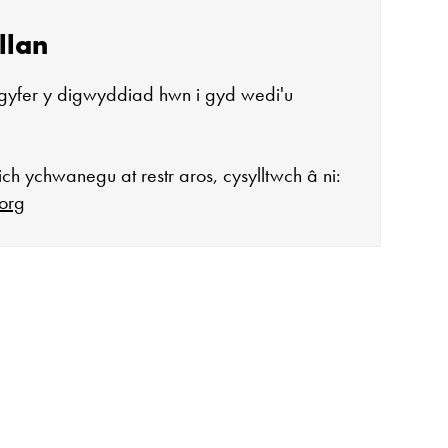
llan
gyfer y digwyddiad hwn i gyd wedi'u
ch ychwanegu at restr aros, cysylltwch â ni:
org
agor:
n 10 - 4
 3