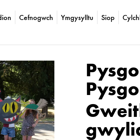
ion
Cefnogwch
Ymgysylltu
Siop
Cylch
Pysgo
Pysgo
Gweit
gwylia