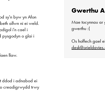
Gwerthu A
d sy'n byw yn Afon
Mae tocynnau ar 
beth allwn ni ei weld.
gwerthu :(
igol i'n cael i
pysgodyn o glai i
Os hoffech gael ei
desk@orieldavies.
aen llaw.
Mae'r oriel ar 
nt ddod i adnabod ei
Mawrth - Sadwr
ilio creadigrwydd trwy
Caffi yn cau am