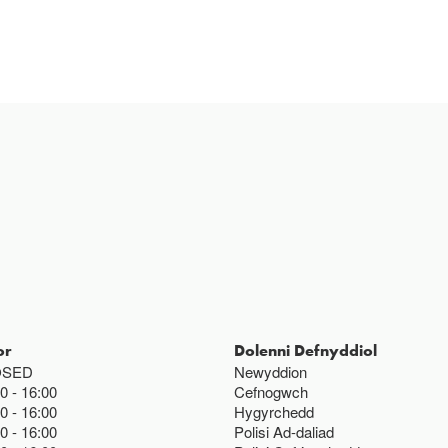
or
Dolenni Defnyddiol
OSED
Newyddion
00
16:00
Cefnogwch
00
16:00
Hygyrchedd
00
16:00
Polisi Ad-daliad