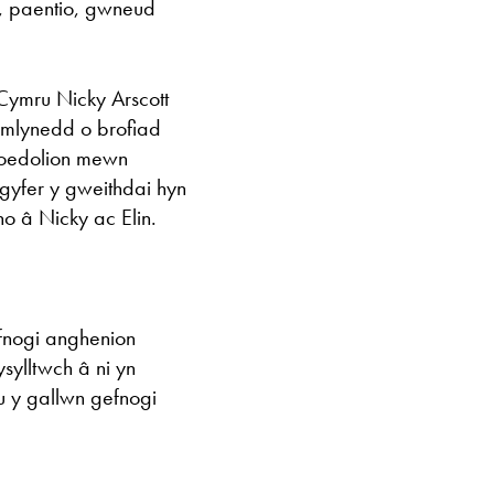
e, paentio, gwneud
Cymru Nicky Arscott
 mlynedd o brofiad
c oedolion mewn
 gyfer y gweithdai hyn
no â Nicky ac Elin.
fnogi anghenion
ylltwch â ni yn
u y gallwn gefnogi