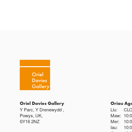
Oriel Davies Gallery
Oriau Ag
Y Parc, Y Drenewydd ,
Llu:
CL
Powys, UK,
Maw:
10:
SY16 2NZ
Mer:
10:
Iau:
10: