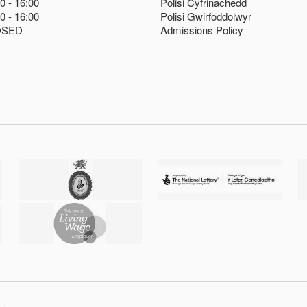
00
16:00
Polisi Cyfrinachedd
00
16:00
Polisi Gwirfoddolwyr
OSED
Admissions Policy