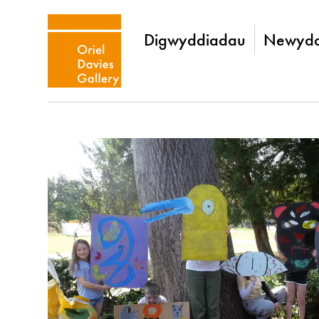
Digwyddiadau
Newydd