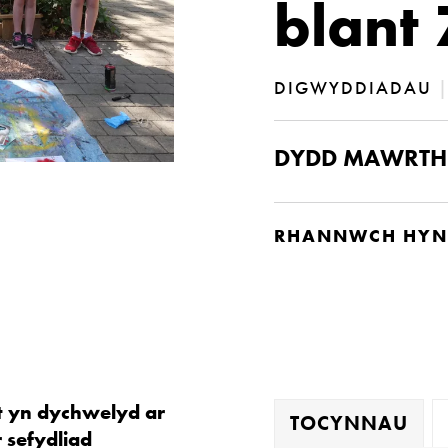
blant 
DIGWYDDIADAU
DYDD MAWRTH E
RHANNWCH HYN
t yn dychwelyd ar
TOCYNNAU
r sefydliad