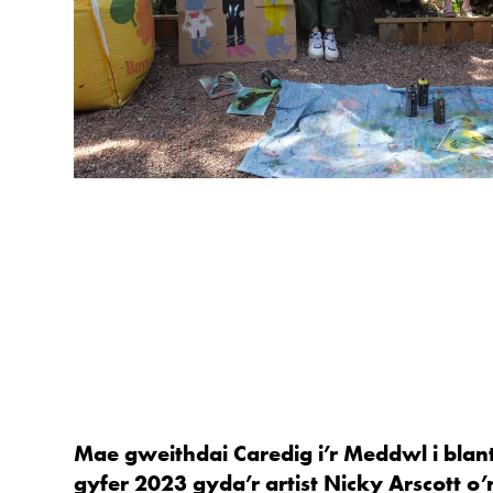
Mae gweithdai Caredig i’r Meddwl i blan
gyfer 2023 gyda’r artist Nicky Arscott o’