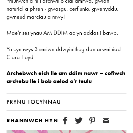
Ymunwch â ni i archwilio clai amrwd, gwlân
naturiol a phren - gwasgu, cerflunio, gwehyddu,
gwneud marciau a mwy!
Mae'r sesiynau AM DDIM ac yn addas i bawb.
Yn cynnwys 3 sesiwn ddwyieithog dan arweiniad
Clara Lloyd
Archebwch eich lle am ddim nawr – cofiwch
archebu lle i bob aelod o'r teulu
PRYNU TOCYNNAU
RHANNWCH HYN