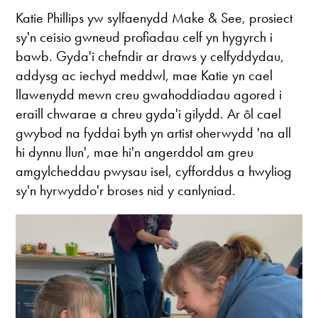
Katie Phillips yw sylfaenydd Make & See, prosiect
sy'n ceisio gwneud profiadau celf yn hygyrch i
bawb. Gyda'i chefndir ar draws y celfyddydau,
addysg ac iechyd meddwl, mae Katie yn cael
llawenydd mewn creu gwahoddiadau agored i
eraill chwarae a chreu gyda'i gilydd. Ar ôl cael
gwybod na fyddai byth yn artist oherwydd 'na all
hi dynnu llun', mae hi'n angerddol am greu
amgylcheddau pwysau isel, cyfforddus a hwyliog
sy'n hyrwyddo'r broses nid y canlyniad.