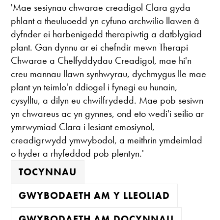
'Mae sesiynau chwarae creadigol Clara gyda
phlant a theuluoedd yn cyfuno archwilio llawen â
dyfnder ei harbenigedd therapiwtig a datblygiad
plant. Gan dynnu ar ei chefndir mewn Therapi
Chwarae a Chelfyddydau Creadigol, mae hi'n
creu mannau llawn synhwyrau, dychmygus lle mae
plant yn teimlo'n ddiogel i fynegi eu hunain,
cysylltu, a dilyn eu chwilfrydedd. Mae pob sesiwn
yn chwareus ac yn gynnes, ond eto wedi'i seilio ar
ymrwymiad Clara i lesiant emosiynol,
creadigrwydd ymwybodol, a meithrin ymdeimlad
o hyder a rhyfeddod pob plentyn.'
TOCYNNAU
GWYBODAETH AM Y LLEOLIAD
GWYBODAETH AM DOCYNNAU