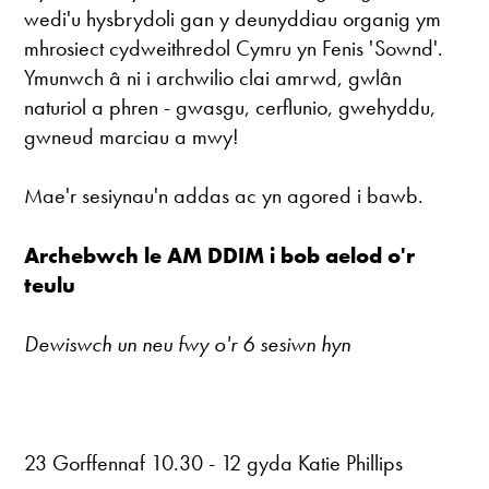
wedi'u hysbrydoli gan y deunyddiau organig ym
mhrosiect cydweithredol Cymru yn Fenis 'Sownd'.
Ymunwch â ni i archwilio clai amrwd, gwlân
naturiol a phren - gwasgu, cerflunio, gwehyddu,
gwneud marciau a mwy!
Mae'r sesiynau'n addas ac yn agored i bawb.
Archebwch le AM ​​DDIM i bob aelod o'r
teulu
Dewiswch un neu fwy o'r 6 sesiwn hyn
23 Gorffennaf 10.30 - 12 gyda Katie Phillips