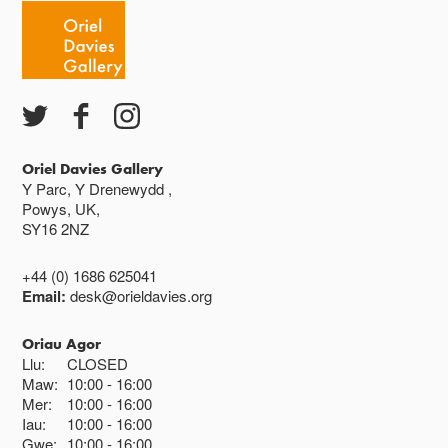
Caffi yn cau am 3
gweithdai, digwyddiadau, gweithgareddau a
phrosiectau hygyrch.
Ac eithrio digwyddiadau arbennig
Gwyliau banc ar gau
Oriel Davies Gallery
Y Parc, Y Drenewydd ,
Powys, UK,
SY16 2NZ
+44 (0) 1686 625041
Email:
desk@orieldavies.org
Oriau Agor
Llu:
CLOSED
Maw:
10:00
16:00
Mer:
10:00
16:00
Iau:
10:00
16:00
Gwe:
10:00
16:00