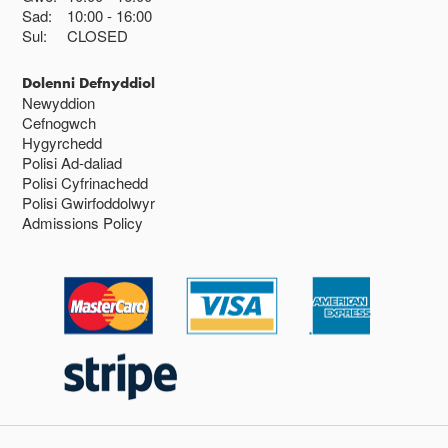
Sad:
10:00
16:00
Sul:
CLOSED
Dolenni Defnyddiol
Newyddion
Cefnogwch
Hygyrchedd
Polisi Ad-daliad
Polisi Cyfrinachedd
Polisi Gwirfoddolwyr
Admissions Policy