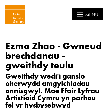
MENU
Ezma Zhao - Gwneud
brechdanau -
gweithdy teulu
Gweithdy wedi'i ganslo
oherwydd amgylchiadau
annisgwyl. Mae Ffair Lyfrau
Artistiaid Cymru yn parhau
fel yr hysbysebwyd