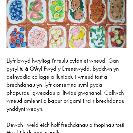
Llyfr bwyd hwyliog i'r teulu cyfan ei wneud! Gan
gysylltu â Gŵyl Fwyd y Drenewydd, byddwn yn
defnyddio collage a lluniadu i wneud tost a
brechdanau yn llyfr consertina syml gyda
phapurau, gweadau a lliwiau gwahanol. Gallwch
wneud amlenni o bapur origami i roi'r brechdanau
ynddynt wedyn.
Dewch i weld eich hoff frechdanau a thopinau tost!
Hwyl i bob oed a gallu.