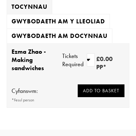
TOCYNNAU
GWYBODAETH AM Y LLEOLIAD
GWYBODAETH AM DOCYNNAU
Ezma Zhao -
Tickets
£0.00
Making
Required
PP*
sandwiches
Cyfanswm:
*Fesul person
Mae'r oriel ar agor:
Mae'r rhan fwyaf o ddigwyddiadau yn Oriel
Davies yn rhad ac am ddim i'w mynychu ond
Mawrth - Sadwrn 10 - 4
rydym yn awgrymu rhoi rhodd wirfoddol yma i