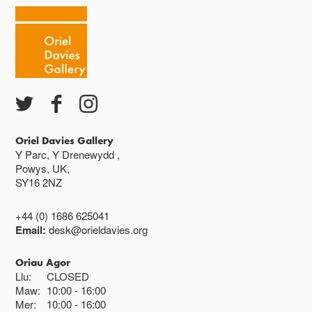
gefnogi ein gwaith parhaus gan ddarparu
Caffi yn cau am 3
gweithdai, digwyddiadau, gweithgareddau a
phrosiectau hygyrch.
Ac eithrio digwyddiadau arbennig
Gwyliau banc ar gau
Oriel Davies Gallery
Y Parc, Y Drenewydd ,
Powys, UK,
SY16 2NZ
+44 (0) 1686 625041
Email:
desk@orieldavies.org
Oriau Agor
Llu:
CLOSED
Maw:
10:00
16:00
Mer:
10:00
16:00