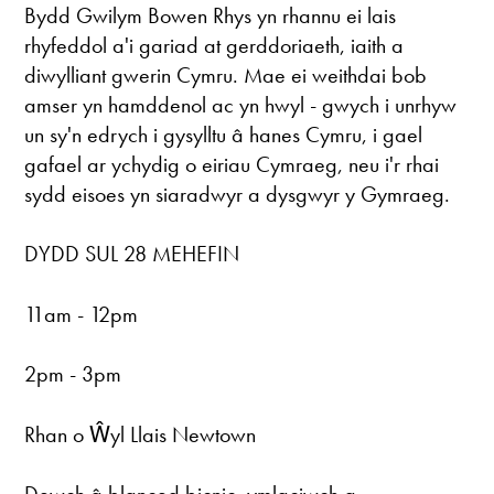
Bydd Gwilym Bowen Rhys yn rhannu ei lais
rhyfeddol a'i gariad at gerddoriaeth, iaith a
diwylliant gwerin Cymru. Mae ei weithdai bob
amser yn hamddenol ac yn hwyl - gwych i unrhyw
un sy'n edrych i gysylltu â hanes Cymru, i gael
gafael ar ychydig o eiriau Cymraeg, neu i'r rhai
sydd eisoes yn siaradwyr a dysgwyr y Gymraeg.
DYDD SUL 28 MEHEFIN
11am - 12pm
2pm - 3pm
Rhan o Ŵyl Llais Newtown