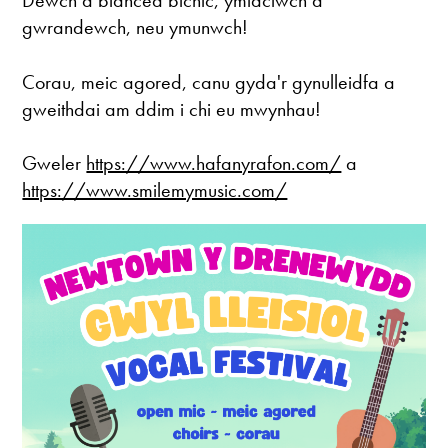
Dewch â blanced bicnic, ymlaciwch a
gwrandewch, neu ymunwch!
Corau, meic agored, canu gyda'r gynulleidfa a
gweithdai am ddim i chi eu mwynhau!
Gweler
https://www.hafanyrafon.com/
a
https://www.smilemymusic.com/