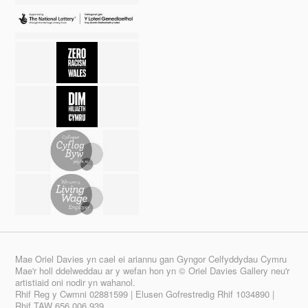
Mae Oriel Davies yn cael ei ariannu gan Gyngor Celfyddydau Cymru
Mae'r holl ddelweddau ar y wefan hon yn © Oriel Davies Gallery neu'r
artistiaid oni nodir yn wahanol.
Rhif Reg y Cwmni 02881599 | Elusen Gofrestredig Rhif 1034890 |
Rhif TAW 656 006 939