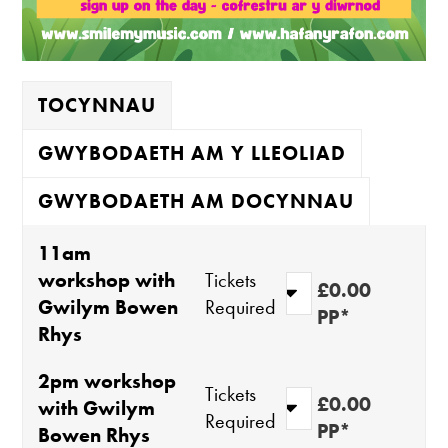
TOCYNNAU
GWYBODAETH AM Y LLEOLIAD
GWYBODAETH AM DOCYNNAU
11am
workshop with
Tickets
£0.00
Gwilym Bowen
Required
PP*
Rhys
2pm workshop
Tickets
£0.00
with Gwilym
Required
PP*
Bowen Rhys