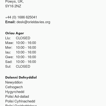
Powys, UK,
SY16 2NZ
+44 (0) 1686 625041
Email:
desk@orieldavies.org
Oriau Agor
Llu:
CLOSED
Maw:
10:00
16:00
Mer:
10:00
16:00
Iau:
10:00
16:00
Gwe:
10:00
16:00
Sad:
10:00
16:00
Sul:
CLOSED
Dolenni Defnyddiol
Newyddion
Cefnogwch
Hygyrchedd
Polisi Ad-daliad
Polisi Cyfrinachedd
Polisi Gwirfoddolwyr