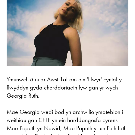
Ymunwch â ni ar Awst 1af am ein 'Hwyr' cyntaf y
flwyddyn gyda cherddoriaeth fyw gan yr wych
Georgia Ruth.
Mae Georgia wedi bod yn archwilio ymatebion i
weithiau gan CELF yn ein harddangosfa cyrens
Mae Popeth yn Newid, Mae Popeth yr un Peth fath