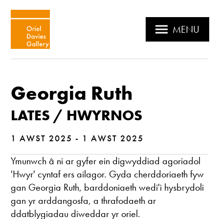
MENU
Georgia Ruth
LATES / HWYRNOS
1 AWST 2025 - 1 AWST 2025
Ymunwch â ni ar gyfer ein digwyddiad agoriadol
'Hwyr' cyntaf ers ailagor. Gyda cherddoriaeth fyw
gan Georgia Ruth, barddoniaeth wedi'i hysbrydoli
gan yr arddangosfa, a thrafodaeth ar
ddatblygiadau diweddar yr oriel.