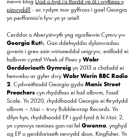
mewn blog
Dod o hyd i'n ffordd yn ôl i wythnos y
pinwydd?
- ac rydym mor gyffrous i gael Georgia
yn perfformio'n fyw yn yr oriel!
Cerddor o Aberystwyth yng ngorllewin Cymru yw
Georgia Rut
h. Gan ddefnyddio dylanwadau
gwerin i greu sain wirioneddol unigryw, enillodd ei
halbwm cyntaf Week of Pines y
Wobr
Gerddoriaeth Gymreig
yn 2013 a chafodd ei
henwebu ar gyfer dwy
Wobr Werin BBC Radio
2
. Cydweithiodd Georgia gyda
Manic Street
Preachers
cyn rhyddhau ei hail albwm, Fossil
Scale. Yn 2020, rhyddhaodd Georgia ei thrydydd
albwm – Mai – trwy Bubblewrap Records. Yn
dilyn hyn, rhyddhaodd EP i gyd-fynd â hi Mai: 2,
yn cynnwys remixes gan rai fel
Gwenno
, ynghyd
ag EP o gerddoriaeth newydd sbon, Kingfisher. Yn