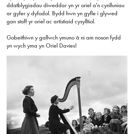
ddatblygiadau diweddar yn yr oriel a'n cynlluniau
ar gyfer y dyfodol. Bydd hwn yn gyfle i glywed
gan staff yr oriel ac artistiaid cysylltiol.
Gobeithiwn y gallwch ymuno â ni am noson fydd
yn wych yma yn Oriel Davies!