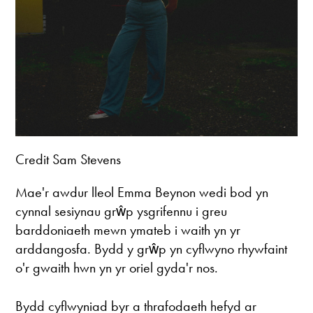
Credit Sam Stevens
Mae'r awdur lleol Emma Beynon wedi bod yn
cynnal sesiynau grŵp ysgrifennu i greu
barddoniaeth mewn ymateb i waith yn yr
arddangosfa. Bydd y grŵp yn cyflwyno rhywfaint
o'r gwaith hwn yn yr oriel gyda'r nos.
Bydd cyflwyniad byr a thrafodaeth hefyd ar