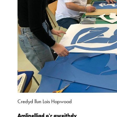
Credyd llun Lois Hopwood
Amlinelliad o'r gweithdy