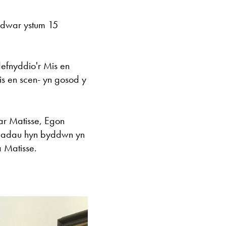
edwar ystum 15
defnyddio'r Mis en
Mis en scen- yn gosod y
r Matisse, Egon
thiadau hyn byddwn yn
 Matisse.