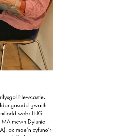
ifysgol Newcastle.
mddangosodd gwaith
enillodd wobr ING
di MA mewn Dylunio
CA), ac mae’n cyfuno’r