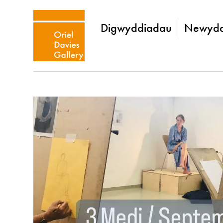
Digwyddiadau
Newydd