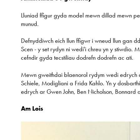
Lluniad ffigur gyda model mewn dillad mewn p
munud.
Defnyddiwch eich llun ffigwr i wneud llun gan d
Scen - y set rydyn ni wedi'i chreu yn y stiwdio. 
cefndir gyda tecstiliau dodrefn dodrefn ac ati.
Mewn gweithdai blaenorol rydym wedi edrych a
Schiele, Modigliani a Frida Kahlo. Yn y dosbar
edrych ar Gwen John, Ben Nicholson, Bonnard a
Am Lois