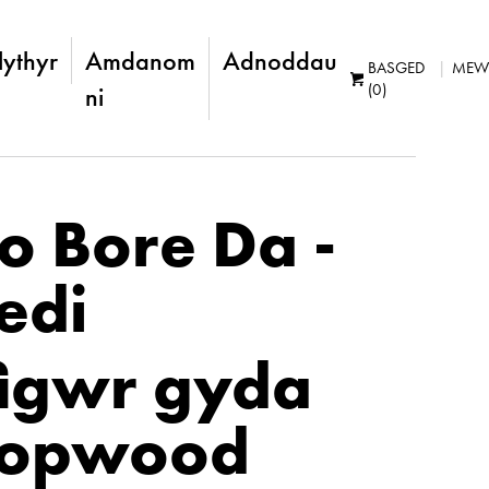
lythyr
Amdanom
Adnoddau
BASGED
MEW
(0)
ni
o Bore Da -
edi
figwr gyda
Hopwood