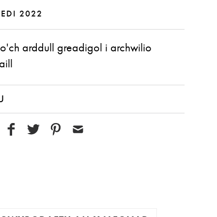
MEDI 2022
'ch arddull greadigol i archwilio
aill
U