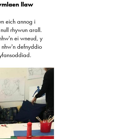
ymlaen llaw
Ac eithrio digwy
yn eich annog i
null rhywun arall.
Gwyliau banc 
nhw'n ei wneud, y
 nhw'n defnyddio
chyfansoddiad.