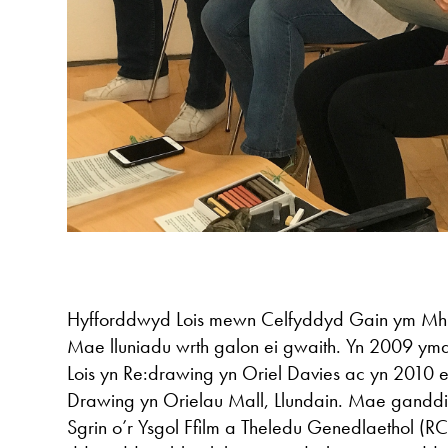
Hyfforddwyd Lois mewn Celfyddyd Gain ym Mhr
Mae lluniadu wrth galon ei gwaith. Yn 2009 y
Lois yn Re:drawing yn Oriel Davies ac yn 2010 
Drawing yn Orielau Mall, Llundain. Mae gand
Sgrin o’r Ysgol Ffilm a Theledu Genedlaethol (R