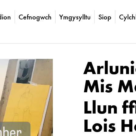
ion
Cefnogwch
Ymgysylltu
Siop
Cylch
Arluni
Mis M
Llun f
Lois 