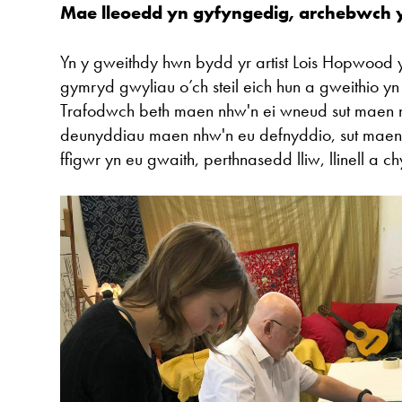
Mae lleoedd yn gyfyngedig, archebwch 
Yn y gweithdy hwn bydd yr artist Lois Hopwood 
gymryd gwyliau o’ch steil eich hun a gweithio yn 
Trafodwch beth maen nhw'n ei wneud sut maen 
deunyddiau maen nhw'n eu defnyddio, sut maen
ffigwr yn eu gwaith, perthnasedd lliw, llinell a 