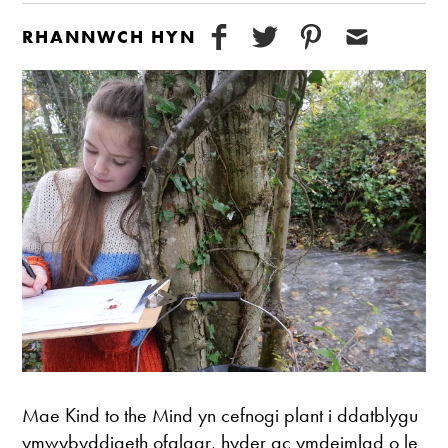
RHANNWCH HYN
Mae Kind to the Mind yn cefnogi plant i ddatblygu
ymwybyddiaeth ofalgar, hyder ac ymdeimlad o le