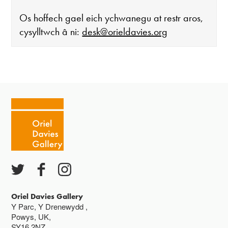
Os hoffech gael eich ychwanegu at restr aros,
cysylltwch â ni:
desk@orieldavies.org
Mae'r oriel ar agor:
Mawrth - Sadwrn 10 - 4
Caffi yn cau am 3
Ac eithrio digwyddiadau arbennig
Gwyliau banc ar gau
Oriel Davies Gallery
Y Parc, Y Drenewydd ,
Powys, UK,
SY16 2NZ