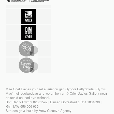
Mae Oriel Davies yn cael ei ariannu gan Gyngor Celfyddydau Cymru
Mae'r holl ddelweddau ar y wefan hon yn © Oriel Davies Gallery neu'r
artistiaid oni nodir yn wahanol.
Rhif Reg y Cwmni 02881599 | Elusen Gofrestredig Rhif 1034890 |
Rhif TAW 656 006 939
Site design & build by
View Creative Agency