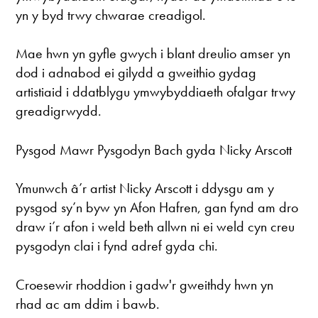
yn y byd trwy chwarae creadigol.
Mae hwn yn gyfle gwych i blant dreulio amser yn
dod i adnabod ei gilydd a gweithio gydag
artistiaid i ddatblygu ymwybyddiaeth ofalgar trwy
greadigrwydd.
Pysgod Mawr Pysgodyn Bach gyda Nicky Arscott
Ymunwch â’r artist Nicky Arscott i ddysgu am y
pysgod sy’n byw yn Afon Hafren, gan fynd am dro
draw i’r afon i weld beth allwn ni ei weld cyn creu
pysgodyn clai i fynd adref gyda chi.
Croesewir rhoddion i gadw'r gweithdy hwn yn
rhad ac am ddim i bawb.