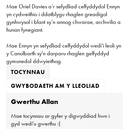
Mae Oriel Davies a’r sefydliad celfyddydol Ennyn
yn cydweithio i ddatblygu rhaglen greadigol
gynhwysol i blant sy’n annog chwarae, archwilio a
hunan fynegiant.
Mae Ennyn yn sefydliad celfyddydol wedi'i leoli yn
y Canolbarth sy'n darparu rhaglen gelfyddyd
gymunedol ddwyieithog.
TOCYNNAU
GWYBODAETH AM Y LLEOLIAD
Gwerthu Allan
Mae tocynnau ar gyfer y digwyddiad hwn i
gyd wedi'u gwerthu :(