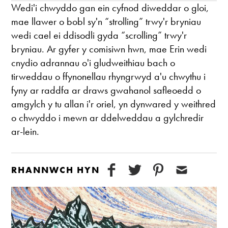
Wedi'i chwyddo gan ein cyfnod diweddar o gloi,
mae llawer o bobl sy'n “strolling” trwy'r bryniau
wedi cael ei ddisodli gyda “scrolling” trwy'r
bryniau. Ar gyfer y comisiwn hwn, mae Erin wedi
cnydio adrannau o'i gludweithiau bach o
tirweddau o ffynonellau rhyngrwyd a'u chwythu i
fyny ar raddfa ar draws gwahanol safleoedd o
amgylch y tu allan i'r oriel, yn dynwared y weithred
o chwyddo i mewn ar ddelweddau a gylchredir
ar-lein.
RHANNWCH HYN