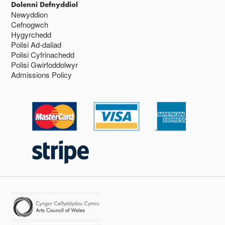
Dolenni Defnyddiol
Newyddion
Cefnogwch
Hygyrchedd
Polisi Ad-daliad
Polisi Cyfrinachedd
Polisi Gwirfoddolwyr
Admissions Policy