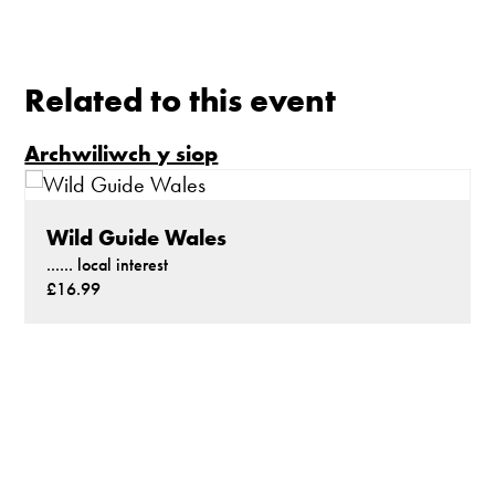
Mae'r oriel ar agor:
Mawrth - Sadwrn 10 - 4
Related to this event
Caffi yn cau am 3
Archwiliwch y siop
Ac eithrio digwyddiadau arbennig
Wild Guide Wales
Gwyliau banc ar gau
...... local interest
£16.99