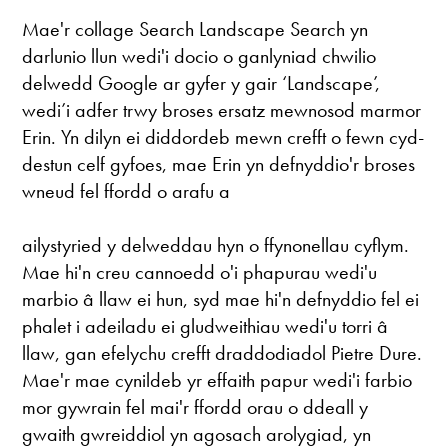
Mae'r collage Search Landscape Search yn
darlunio llun wedi'i docio o ganlyniad chwilio
delwedd Google ar gyfer y gair ‘Landscape’,
wedi’i adfer trwy broses ersatz mewnosod marmor
Erin. Yn dilyn ei diddordeb mewn crefft o fewn cyd-
destun celf gyfoes, mae Erin yn defnyddio'r broses
wneud fel ffordd o arafu a
ailystyried y delweddau hyn o ffynonellau cyflym.
Mae hi'n creu cannoedd o'i phapurau wedi'u
marbio â llaw ei hun, syd mae hi'n defnyddio fel ei
phalet i adeiladu ei gludweithiau wedi'u torri â
llaw, gan efelychu crefft draddodiadol Pietre Dure.
Mae'r mae cynildeb yr effaith papur wedi'i farbio
mor gywrain fel mai'r ffordd orau o ddeall y
gwaith gwreiddiol yn agosach arolygiad, yn