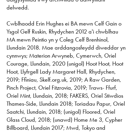
delwedd.
Cwblhaodd Erin Hughes ei BA mewn Celf Gain o
Ysgol Gelf Ruskin, Rhydychen 2012 a'i chwblhau
MA mewn Peintio yn y Coleg Celf Brenhinol,
Llundain 2018. Mae arddangosfeydd diweddar yn
cynnwys; Materion Arwyneb, Cymerwch, Oriel
Courage, Llundain, 2020 (unigol) Hoot Hoot, Hoot
Hoot, Llyfrgell Lady Margaret Hall, Rhydychen,
2019; Ffiniau, Skelf.org.uk, 2019; A Raw Garden,
Pinch Project, Oriel Fitzrovia, 2019; Traws- Ffurf,
Oriel Mint, Llundain, 2018; FAKERS, Oriel Stiwdios
Thames-Side, Llundain 2018; Toriadau Papur, Oriel
Saatchi, Llundain, 2018; (unigol) Floored, Oriel
Glass Cloud, 2018; (unawd) Home Me 3, Cypher
Billboard, Llundain 2017; Mwd, Tokyo and