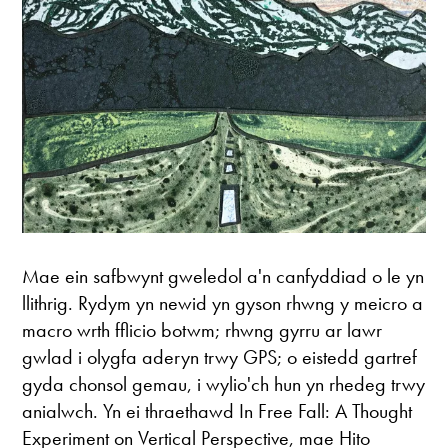
Mae ein safbwynt gweledol a'n canfyddiad o le yn
llithrig. Rydym yn newid yn gyson rhwng y meicro a
macro wrth fflicio botwm; rhwng gyrru ar lawr
gwlad i olygfa aderyn trwy GPS; o eistedd gartref
gyda chonsol gemau, i wylio'ch hun yn rhedeg trwy
anialwch. Yn ei thraethawd In Free Fall: A Thought
Experiment on Vertical Perspective, mae Hito