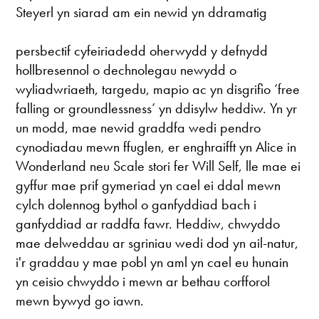
Steyerl yn siarad am ein newid yn ddramatig
persbectif cyfeiriadedd oherwydd y defnydd
hollbresennol o dechnolegau newydd o
wyliadwriaeth, targedu, mapio ac yn disgrifio ‘free
falling or groundlessness’ yn ddisylw heddiw. Yn yr
un modd, mae newid graddfa wedi pendro
cynodiadau mewn ffuglen, er enghraifft yn Alice in
Wonderland neu Scale stori fer Will Self, lle mae ei
gyffur mae prif gymeriad yn cael ei ddal mewn
cylch dolennog bythol o ganfyddiad bach i
ganfyddiad ar raddfa fawr. Heddiw, chwyddo
mae delweddau ar sgriniau wedi dod yn ail-natur,
i'r graddau y mae pobl yn aml yn cael eu hunain
yn ceisio chwyddo i mewn ar bethau corfforol
mewn bywyd go iawn.