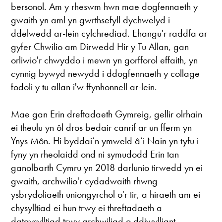
bersonol. Am y rheswm hwn mae dogfennaeth y
gwaith yn aml yn gwrthsefyll dychwelyd i
ddelwedd ar-lein cylchrediad. Ehangu'r raddfa ar
gyfer Chwilio am Dirwedd Hir y Tu Allan, gan
orliwio'r chwyddo i mewn yn gorfforol effaith, yn
cynnig bywyd newydd i ddogfennaeth y collage
fodoli y tu allan i'w ffynhonnell ar-lein.
Mae gan Erin dreftadaeth Gymreig, gellir olrhain
ei theulu yn ôl dros bedair canrif ar un fferm yn
Ynys Môn. Hi byddai’n ymweld â’i Nain yn tyfu i
fyny yn rheolaidd ond ni symudodd Erin tan
ganolbarth Cymru yn 2018 darlunio tirwedd yn ei
gwaith, archwilio'r cydadwaith rhwng
ysbrydoliaeth uniongyrchol o'r tir, a hiraeth am ei
chysylltiad ei hun trwy ei threftadaeth a
datgysylltiad trwy archwiliad o ddiwylliant