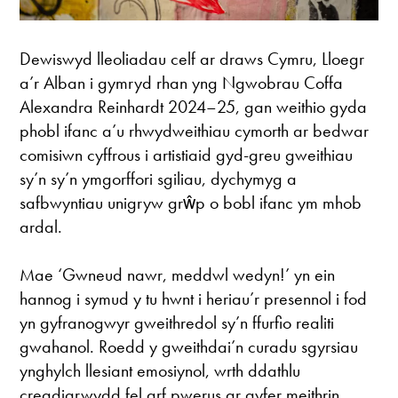
Dewiswyd lleoliadau celf ar draws Cymru, Lloegr
a’r Alban i gymryd rhan yng Ngwobrau Coffa
Alexandra Reinhardt 2024–25, gan weithio gyda
phobl ifanc a’u rhwydweithiau cymorth ar bedwar
comisiwn cyffrous i artistiaid gyd-greu gweithiau
sy’n sy’n ymgorffori sgiliau, dychymyg a
safbwyntiau unigryw grŵp o bobl ifanc ym mhob
ardal.
Mae ‘Gwneud nawr, meddwl wedyn!’ yn ein
hannog i symud y tu hwnt i heriau’r presennol i fod
yn gyfranogwyr gweithredol sy’n ffurfio realiti
gwahanol. Roedd y gweithdai’n curadu sgyrsiau
ynghylch llesiant emosiynol, wrth ddathlu
creadigrwydd fel arf pwerus ar gyfer meithrin