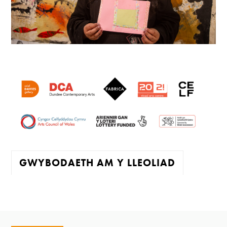
GWYBODAETH AM Y LLEOLIAD
Mae'r oriel ar agor:
Mawrth - Sadwrn 10 - 4