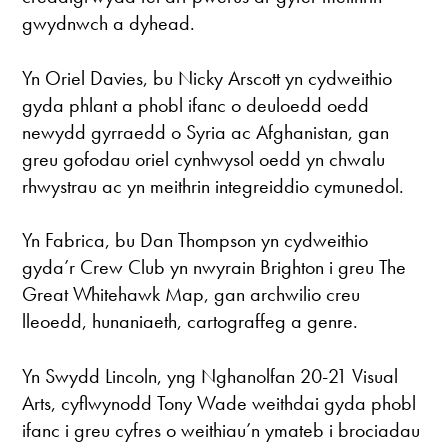
gwydnwch a dyhead.
Yn Oriel Davies, bu Nicky Arscott yn cydweithio
gyda phlant a phobl ifanc o deuloedd oedd
newydd gyrraedd o Syria ac Afghanistan, gan
greu gofodau oriel cynhwysol oedd yn chwalu
rhwystrau ac yn meithrin integreiddio cymunedol.
Yn Fabrica, bu Dan Thompson yn cydweithio
gyda’r Crew Club yn nwyrain Brighton i greu The
Great Whitehawk Map, gan archwilio creu
lleoedd, hunaniaeth, cartograffeg a genre.
Yn Swydd Lincoln, yng Nghanolfan 20-21 Visual
Arts, cyflwynodd Tony Wade weithdai gyda phobl
ifanc i greu cyfres o weithiau’n ymateb i brociadau