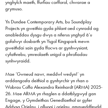
ynghylch maeth, ffurfiau corfforol, chwarae a
grymuso.
Yn Dundee Contemporary Arts, bu Soundplay
Projects yn gweithio gyda phlant oed cynradd ag
anableddau dysgu dwys a niferus ynghyd â’u
gofalwyr dosbarth yn Ysgol Kingspark mewn
gweithdai sain gyda ffocws ar gynhwysiant,
cyfathrebu, ymreolaeth unigol a phrofiadau
synhwyraidd.
Mae ‘Gwneud nawr, meddwl wedyn!’ yn
arddangosfa deithiol a gynhyrchir yn rhan o
Wobrau Coffa Alexandra Reinhardt (ARMA) 2025-
26. Mae ARMA yn rhaglen a ddatblygwyd gan
Engage, y Gymdeithas Genedlaethol ar gyfer
Addysg Orielau, i alluogi i orielau, amgueddfeydd