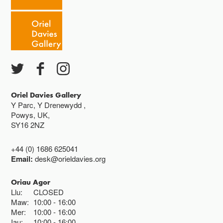
Caffi yn cau am 3
Ac eithrio digwyddiadau arbennig
Gwyliau banc ar gau
Oriel Davies Gallery
Y Parc, Y Drenewydd ,
Powys, UK,
SY16 2NZ
+44 (0) 1686 625041
Email:
desk@orieldavies.org
Oriau Agor
Llu:
CLOSED
Maw:
10:00
16:00
Mer:
10:00
16:00
Iau:
10:00
16:00