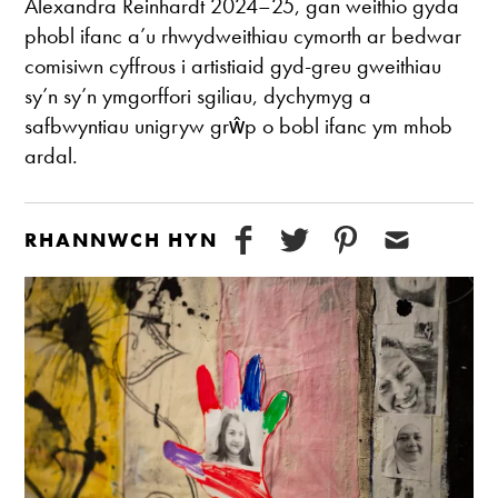
Alexandra Reinhardt 2024–25, gan weithio gyda
phobl ifanc a’u rhwydweithiau cymorth ar bedwar
comisiwn cyffrous i artistiaid gyd-greu gweithiau
sy’n sy’n ymgorffori sgiliau, dychymyg a
safbwyntiau unigryw grŵp o bobl ifanc ym mhob
ardal.
RHANNWCH HYN