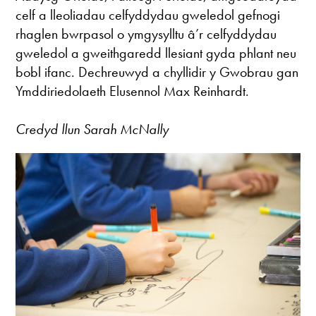
celf a lleoliadau celfyddydau gweledol gefnogi
rhaglen bwrpasol o ymgysylltu â’r celfyddydau
gweledol a gweithgaredd llesiant gyda phlant neu
bobl ifanc. Dechreuwyd a chyllidir y Gwobrau gan
Ymddiriedolaeth Elusennol Max Reinhardt.
Credyd llun Sarah McNally