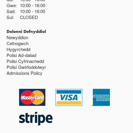
Gwe:
10:00
16:00
Sad:
10:00
16:00
Sul:
CLOSED
Dolenni Defnyddiol
Newyddion
Cefnogwch
Hygyrchedd
Polisi Ad-daliad
Polisi Cyfrinachedd
Polisi Gwirfoddolwyr
Admissions Policy