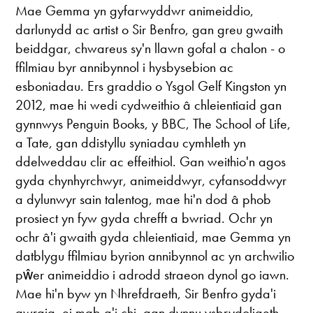
Mae Gemma yn gyfarwyddwr animeiddio,
darlunydd ac artist o Sir Benfro, gan greu gwaith
beiddgar, chwareus sy'n llawn gofal a chalon - o
ffilmiau byr annibynnol i hysbysebion ac
esboniadau. Ers graddio o Ysgol Gelf Kingston yn
2012, mae hi wedi cydweithio â chleientiaid gan
gynnwys Penguin Books, y BBC, The School of Life,
a Tate, gan ddistyllu syniadau cymhleth yn
ddelweddau clir ac effeithiol. Gan weithio'n agos
gyda chynhyrchwyr, animeiddwyr, cyfansoddwyr
a dylunwyr sain talentog, mae hi'n dod â phob
prosiect yn fyw gyda chrefft a bwriad. Ochr yn
ochr â'i gwaith gyda chleientiaid, mae Gemma yn
datblygu ffilmiau byrion annibynnol ac yn archwilio
pŵer animeiddio i adrodd straeon dynol go iawn.
Mae hi'n byw yn Nhrefdraeth, Sir Benfro gyda'i
gwraig, ei mab a'i chi, gan dynnu ysbrydoliaeth