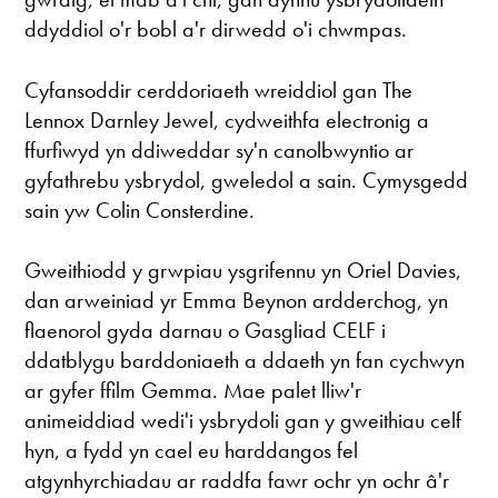
ddyddiol o'r bobl a'r dirwedd o'i chwmpas.
Cyfansoddir cerddoriaeth wreiddiol gan The
Lennox Darnley Jewel, cydweithfa electronig a
ffurfiwyd yn ddiweddar sy'n canolbwyntio ar
gyfathrebu ysbrydol, gweledol a sain. Cymysgedd
sain yw Colin Consterdine.
Gweithiodd y grwpiau ysgrifennu yn Oriel Davies,
dan arweiniad yr Emma Beynon ardderchog, yn
flaenorol gyda darnau o Gasgliad CELF i
ddatblygu barddoniaeth a ddaeth yn fan cychwyn
ar gyfer ffilm Gemma. Mae palet lliw'r
animeiddiad wedi'i ysbrydoli gan y gweithiau celf
hyn, a fydd yn cael eu harddangos fel
atgynhyrchiadau ar raddfa fawr ochr yn ochr â'r