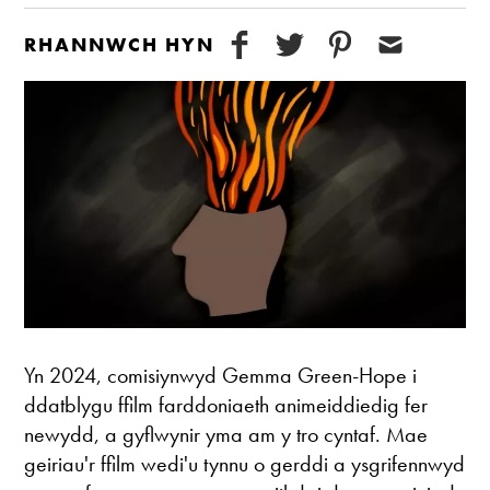
RHANNWCH HYN
Yn 2024, comisiynwyd Gemma Green-Hope i
ddatblygu ffilm farddoniaeth animeiddiedig fer
newydd, a gyflwynir yma am y tro cyntaf. Mae
geiriau'r ffilm wedi'u tynnu o gerddi a ysgrifennwyd