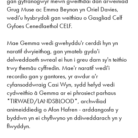
gan gyfranogwyr mewn gweithdai dan arweiniad
Grug Muse ac Emma Beynon yn Oriel Davies,
wedi'u hysbrydoli gan weithiau o Gasgliad Celf
Gyfoes Cenedlaethol CELF.
Mae Gemma wedi gwehyddu'r cerddi hyn yn
naratif dwyieithog, gan ymateb gyda'i
delweddaeth swreal ei hun i greu darn sy'n teithio
trwy themâu cyffredin. Mae'r naratif wedi'i
recordio gan y gantores, yr awdur a'r
cyfansoddwraig Casi Wyn, sydd hefyd wedi
cydweithio â Gemma ar ei phrosiect parhaus
*TIRWAED/LANDSBLOOD*, archwiliad
animeiddiedig o Afon Hafren - arddangosfa y
byddwn yn ei chyflwyno yn ddiweddarach yn y
flwyddyn.