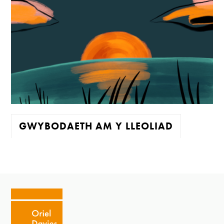
GWYBODAETH AM Y LLEOLIAD
Mae'r oriel ar agor:
Mawrth - Sadwrn 10 - 4
Caffi yn cau am 3