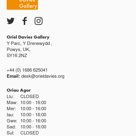
Ac eithrio digwyddiadau arbennig
Gwyliau banc ar gau
Oriel Davies Gallery
Y Parc, Y Drenewydd ,
Powys, UK,
SY16 2NZ
+44 (0) 1686 625041
Email:
desk@orieldavies.org
Oriau Agor
Llu:
CLOSED
Maw:
10:00
16:00
Mer:
10:00
16:00
Iau:
10:00
16:00
Gwe:
10:00
16:00
Sad:
10:00
16:00
Sul:
CLOSED