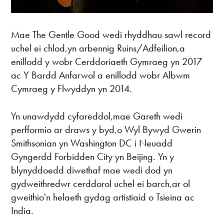
Mae The Gentle Good wedi rhyddhau sawl record
uchel ei chlod,yn arbennig Ruins/Adfeilion,a
enillodd y wobr Cerddoriaeth Gymraeg yn 2017
ac Y Bardd Anfarwol a enillodd wobr Albwm
Cymraeg y Flwyddyn yn 2014.
Yn unawdydd cyfareddol,mae Gareth wedi
perfformio ar draws y byd,o Wyl Bywyd Gwerin
Smithsonian yn Washington DC i Neuadd
Gyngerdd Forbidden City yn Beijing. Yn y
blynyddoedd diwethaf mae wedi dod yn
gydweithredwr cerddorol uchel ei barch,ar ol
gweithio'n helaeth gydag artistiaid o Tsieina ac
India.