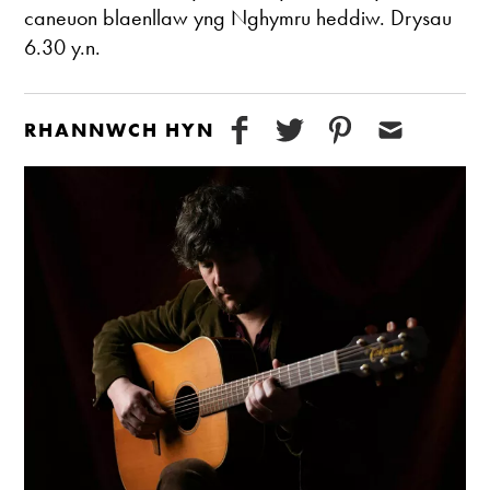
caneuon blaenllaw yng Nghymru heddiw. Drysau
6.30 y.n.
RHANNWCH HYN