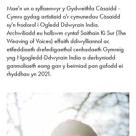
Mae'n un o sylfaenwyr y Gydweithfa Càsaidd -
Cymru gydag artistiaid o'r cymunedau Càsaidd
sy'n frodorol i Ogledd Ddwyrain India.
Archwiliodd eu halbwm cyntaf Saithain Ki Sur (The
Weaving of Voices) effaith ddiwylliannol ac
etifeddiaeth drefedigaethol cenhadaeth Gymreig
yng Ngogledd-Ddwyrain India a derbyniodd
ganmoliaeth eang gan y beirniad pan gafodd ei
rhyddhau yn 2021.