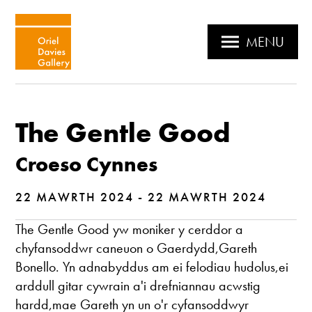
MENU
The Gentle Good
Croeso Cynnes
22 MAWRTH 2024 - 22 MAWRTH 2024
The Gentle Good yw moniker y cerddor a
chyfansoddwr caneuon o Gaerdydd,Gareth
Bonello. Yn adnabyddus am ei felodiau hudolus,ei
arddull gitar cywrain a'i drefniannau acwstig
hardd,mae Gareth yn un o'r cyfansoddwyr