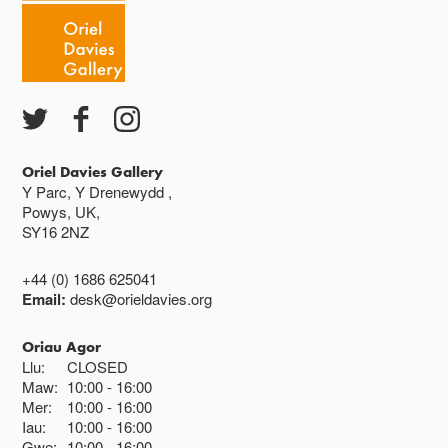
Caffi yn cau am 3
Ac eithrio digwyddiadau arbennig
Gwyliau banc ar gau
Oriel Davies Gallery
Y Parc, Y Drenewydd ,
Powys, UK,
SY16 2NZ
+44 (0) 1686 625041
Email:
desk@orieldavies.org
Oriau Agor
Llu:
CLOSED
Maw:
10:00
16:00
Mer:
10:00
16:00
Iau:
10:00
16:00
Gwe:
10:00
16:00