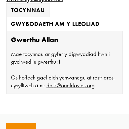
TOCYNNAU
GWYBODAETH AM Y LLEOLIAD
Gwerthu Allan
Mae tocynnau ar gyfer y digwyddiad hwn i
gyd wedi'u gwerthu :(
Os hoffech gael eich ychwanegu at restr aros,
cysylltwch â ni:
desk@orieldavies.org
Mae'r oriel ar agor:
Mawrth - Sadwrn 10 - 4