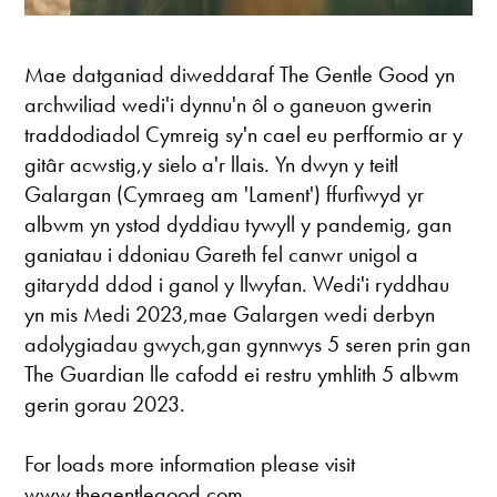
Mae datganiad diweddaraf The Gentle Good yn
archwiliad wedi'i dynnu'n ôl o ganeuon gwerin
traddodiadol Cymreig sy'n cael eu perfformio ar y
gitâr acwstig,y sielo a'r llais. Yn dwyn y teitl
Galargan (Cymraeg am 'Lament') ffurfiwyd yr
albwm yn ystod dyddiau tywyll y pandemig, gan
ganiatau i ddoniau Gareth fel canwr unigol a
gitarydd ddod i ganol y llwyfan. Wedi'i ryddhau
yn mis Medi 2023,mae Galargen wedi derbyn
adolygiadau gwych,gan gynnwys 5 seren prin gan
The Guardian lle cafodd ei restru ymhlith 5 albwm
gerin gorau 2023.
For loads more information please visit
www.thegentlegood.com