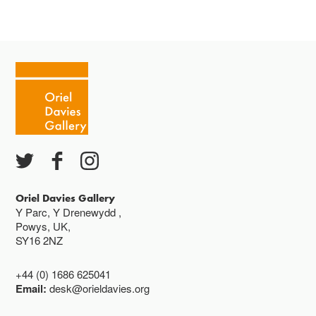
Mae'r oriel ar agor:
Mawrth - Sadwrn 10 - 4
Caffi yn cau am 3
Ac eithrio digwyddiadau arbennig
Gwyliau banc ar gau
Oriel Davies Gallery
Y Parc, Y Drenewydd ,
Powys, UK,
SY16 2NZ
+44 (0) 1686 625041
Email:
desk@orieldavies.org