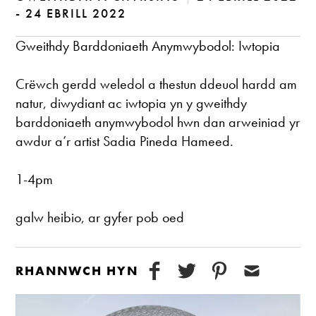
- 24 EBRILL 2022
Gweithdy Barddoniaeth Anymwybodol: Iwtopia
Crëwch gerdd weledol a thestun ddeuol hardd am
natur, diwydiant ac iwtopia yn y gweithdy
barddoniaeth anymwybodol hwn dan arweiniad yr
awdur a’r artist Sadia Pineda Hameed.
1-4pm
galw heibio, ar gyfer pob oed
RHANNWCH HYN