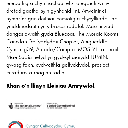
telepathig a chyfrinachau fel strategaeth wrth-
drefedigaethol sy'n gynhenid i ni. Arweinir ei
hymarfer gan deithiau semiotig a chysylltiadol, ac
ymddiriedaeth yn y broses reddfol. Mae hi wedi
dangos gwaith gyda Bluecoat, The Mosaic Rooms,
Canolfan Gelfyddydau Chapter, Amgueddfa
Cymru, g39, Arcade/Campfa, MOSTYN ac eraill.
Mae Sadia hefyd yn gyd-sylfaenydd LUMIN,
gwasg fach, cydweithfa gelfyddydol, prosiect
curadurol a rhaglen radio.
Rhan o'n llinyn Lleisiau Amrywiol.