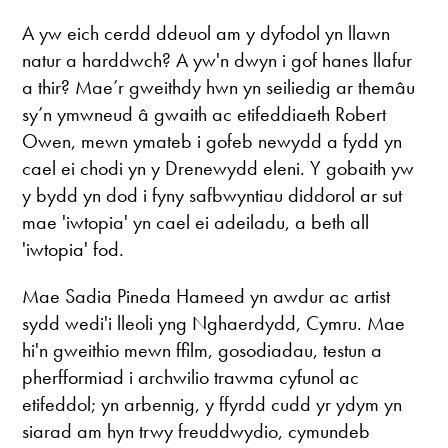
A yw eich cerdd ddeuol am y dyfodol yn llawn
natur a harddwch? A yw'n dwyn i gof hanes llafur
a thir? Mae’r gweithdy hwn yn seiliedig ar themâu
sy’n ymwneud â gwaith ac etifeddiaeth Robert
Owen, mewn ymateb i gofeb newydd a fydd yn
cael ei chodi yn y Drenewydd eleni. Y gobaith yw
y bydd yn dod i fyny safbwyntiau diddorol ar sut
mae 'iwtopia' yn cael ei adeiladu, a beth all
'iwtopia' fod.
Mae Sadia Pineda Hameed yn awdur ac artist
sydd wedi'i lleoli yng Nghaerdydd, Cymru. Mae
hi'n gweithio mewn ffilm, gosodiadau, testun a
pherfformiad i archwilio trawma cyfunol ac
etifeddol; yn arbennig, y ffyrdd cudd yr ydym yn
siarad am hyn trwy freuddwydio, cymundeb