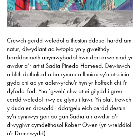
Crëwch gerdd weledol a thestun ddeuol hardd am
natur, diwydiant ac iwtopia yn y gweithdy
barddoniaeth anymwybodol hwn dan arweiniad yr
awdur a’r artist Sadia Pineda Hameed. Dewiswch
o blith detholiad o batrymau a lluniau sy'n atseinio
gyda chi ac yn adlewyrchu'r hyn yr hoffech chi i'r
dyfodol fod. Yna 'gweh' nhw at ei gilydd i greu
cerdd weledol trwy eu glynu i lawr. Yn olaf, trowch
y dudalen drosodd i ddatgelu eich cerdd destun
sy'n cynnwys geiriau gan Sadia a'r awdur a'r
diwygiwr cymdeithasol Robert Owen (yn wreiddiol
o'r Drenewydd).