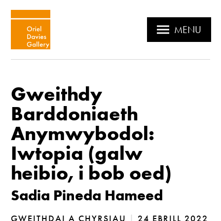
MENU
Gweithdy
Barddoniaeth
Anymwybodol:
Iwtopia (galw
heibio, i bob oed)
Sadia Pineda Hameed
GWEITHDAI A CHYRSIAU
|
24 EBRILL 2022