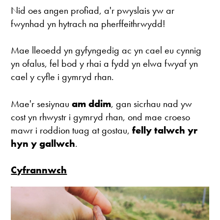
Nid oes angen profiad, a'r pwyslais yw ar
fwynhad yn hytrach na pherffeithrwydd!
Mae lleoedd yn gyfyngedig ac yn cael eu cynnig
yn ofalus, fel bod y rhai a fydd yn elwa fwyaf yn
cael y cyfle i gymryd rhan.
Mae'r sesiynau
am ddim
, gan sicrhau nad yw
cost yn rhwystr i gymryd rhan, ond mae croeso
mawr i roddion tuag at gostau,
felly talwch yr
hyn y gallwch
.
Cyfrannwch