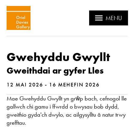
MENU
Gwehyddu Gwyllt
Gweithdai ar gyfer Lles
12 MAI 2026 - 16 MEHEFIN 2026
Mae Gwehyddu Gwyllt yn grŵp bach, cefnogol lle
gallwch chi gamu i ffwrdd o bwysau bob dydd,
gweithio gyda'ch dwylo, ac ailgysylltu â natur trwy
grefftau.