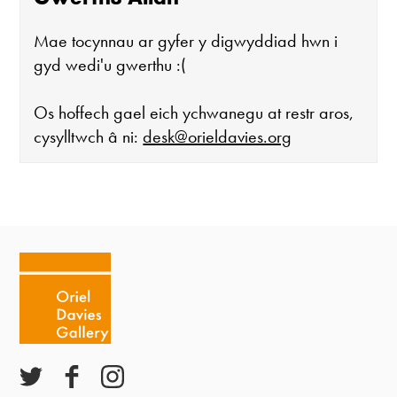
Mae tocynnau ar gyfer y digwyddiad hwn i
gyd wedi'u gwerthu :(
Os hoffech gael eich ychwanegu at restr aros,
cysylltwch â ni:
desk@orieldavies.org
Mae'r oriel ar agor:
Mawrth - Sadwrn 10 - 4
Caffi yn cau am 3
Ac eithrio digwyddiadau arbennig
Gwyliau banc ar gau