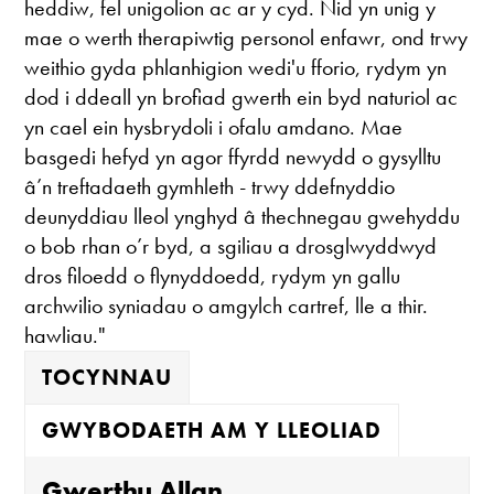
heddiw, fel unigolion ac ar y cyd. Nid yn unig y
mae o werth therapiwtig personol enfawr, ond trwy
weithio gyda phlanhigion wedi'u fforio, rydym yn
dod i ddeall yn brofiad gwerth ein byd naturiol ac
yn cael ein hysbrydoli i ofalu amdano. Mae
basgedi hefyd yn agor ffyrdd newydd o gysylltu
â’n treftadaeth gymhleth - trwy ddefnyddio
deunyddiau lleol ynghyd â thechnegau gwehyddu
o bob rhan o’r byd, a sgiliau a drosglwyddwyd
dros filoedd o flynyddoedd, rydym yn gallu
archwilio syniadau o amgylch cartref, lle a thir.
hawliau."
TOCYNNAU
GWYBODAETH AM Y LLEOLIAD
Gwerthu Allan