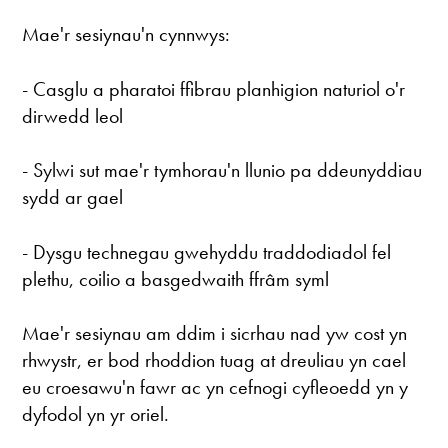
Mae'r sesiynau'n cynnwys:
- Casglu a pharatoi ffibrau planhigion naturiol o'r
dirwedd leol
- Sylwi sut mae'r tymhorau'n llunio pa ddeunyddiau
sydd ar gael
- Dysgu technegau gwehyddu traddodiadol fel
plethu, coilio a basgedwaith ffrâm syml
Mae'r sesiynau am ddim i sicrhau nad yw cost yn
rhwystr, er bod rhoddion tuag at dreuliau yn cael
eu croesawu'n fawr ac yn cefnogi cyfleoedd yn y
dyfodol yn yr oriel.