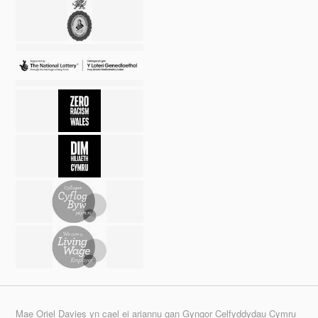
Mae Oriel Davies yn cael ei ariannu gan Gyngor Celfyddydau Cymru