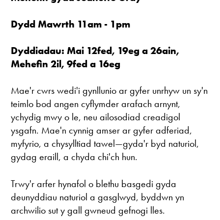
Dydd Mawrth 11am - 1pm
Dyddiadau: Mai 12fed, 19eg a 26ain,
Mehefin 2il, 9fed a 16eg
Mae'r cwrs wedi'i gynllunio ar gyfer unrhyw un sy'n
teimlo bod angen cyflymder arafach arnynt,
ychydig mwy o le, neu ailosodiad creadigol
ysgafn. Mae'n cynnig amser ar gyfer adferiad,
myfyrio, a chysylltiad tawel—gyda'r byd naturiol,
gydag eraill, a chyda chi'ch hun.
Trwy'r arfer hynafol o blethu basgedi gyda
deunyddiau naturiol a gasglwyd, byddwn yn
archwilio sut y gall gwneud gefnogi lles.