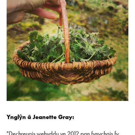
Ynglŷn â Jeanette Gray:
"Dechreuais wehyddu yn 2012 pan fynychais fy