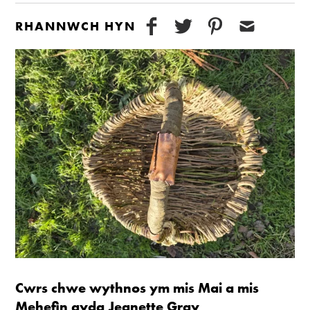
RHANNWCH HYN
Cwrs chwe wythnos ym mis Mai a mis
Mehefin gyda Jeanette Gray