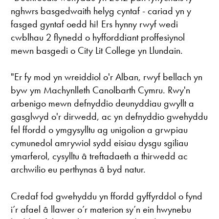
nghwrs basgedwaith helyg cyntaf - cariad yn y
fasged gyntaf oedd hi! Ers hynny rwyf wedi
cwblhau 2 flynedd o hyfforddiant proffesiynol
mewn basgedi o City Lit College yn Llundain.
"Er fy mod yn wreiddiol o'r Alban, rwyf bellach yn
byw ym Machynlleth Canolbarth Cymru. Rwy'n
arbenigo mewn defnyddio deunyddiau gwyllt a
gasglwyd o'r dirwedd, ac yn defnyddio gwehyddu
fel ffordd o ymgysylltu ag unigolion a grwpiau
cymunedol amrywiol sydd eisiau dysgu sgiliau
ymarferol, cysylltu â treftadaeth a thirwedd ac
archwilio eu perthynas â byd natur.
Credaf fod gwehyddu yn ffordd gyffyrddol o fynd
i’r afael â llawer o’r materion sy’n ein hwynebu