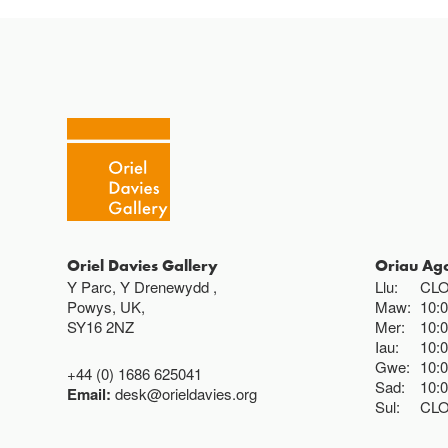
Oriel Davies Gallery
Oriau Ag
Y Parc, Y Drenewydd ,
Llu:
CL
Powys, UK,
Maw:
10:
SY16 2NZ
Mer:
10:
Iau:
10:
Gwe:
10:
+44 (0) 1686 625041
Sad:
10:
Email:
desk@orieldavies.org
Sul:
CL