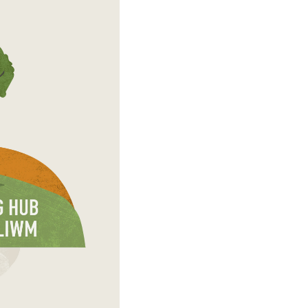
Ac eithrio digwy
Gwyliau banc 