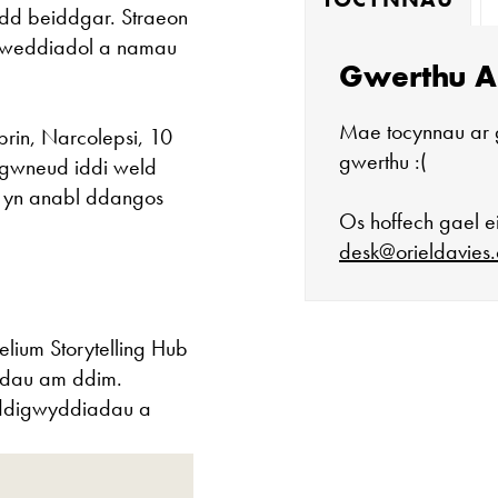
edd beiddgar. Straeon
dweddiadol a namau
Gwerthu A
Mae tocynnau ar 
rin, Narcolepsi, 10
gwerthu :(
 gwneud iddi weld
od yn anabl ddangos
Os hoffech gael ei
desk@orieldavies.
lium Storytelling Hub
Mae'r oriel ar 
adau am ddim.
o ddigwyddiadau a
Mawrth - Sadwr
Caffi yn cau am