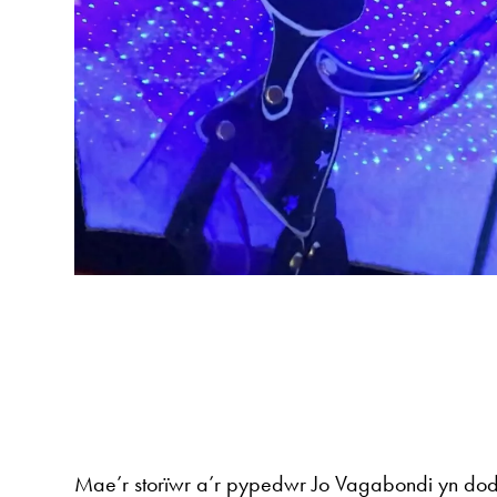
Mae’r storïwr a’r pypedwr Jo Vagabondi yn dod 