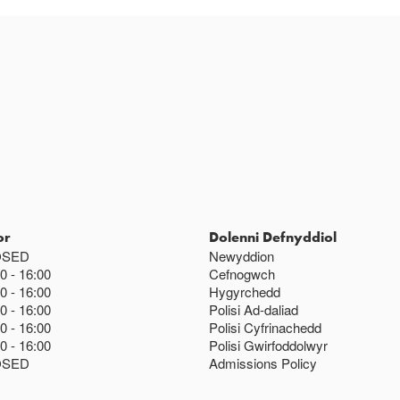
or
Dolenni Defnyddiol
OSED
Newyddion
00
16:00
Cefnogwch
00
16:00
Hygyrchedd
00
16:00
Polisi Ad-daliad
00
16:00
Polisi Cyfrinachedd
00
16:00
Polisi Gwirfoddolwyr
OSED
Admissions Policy