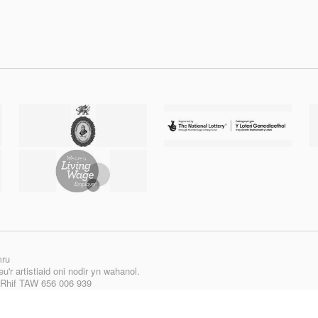
mru
'r artistiaid oni nodir yn wahanol.
| Rhif TAW 656 006 939