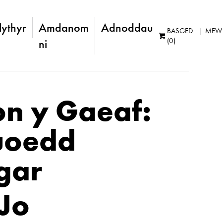
lythyr
Amdanom
Adnoddau
BASGED
MEW
(0)
ni
on y Gaeaf:
uoedd
gar
Jo