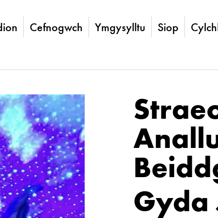
ion
Cefnogwch
Ymgysylltu
Siop
Cylch
Strae
Anall
Beidd
Gyda 