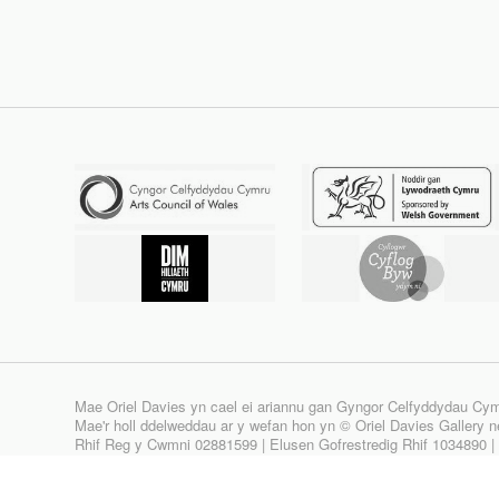
Mae Oriel Davies yn cael ei ariannu gan Gyngor Celfyddydau Cy
Mae'r holl ddelweddau ar y wefan hon yn © Oriel Davies Gallery neu
Rhif Reg y Cwmni 02881599 | Elusen Gofrestredig Rhif 1034890 
Site design & build by
View Creative Agency