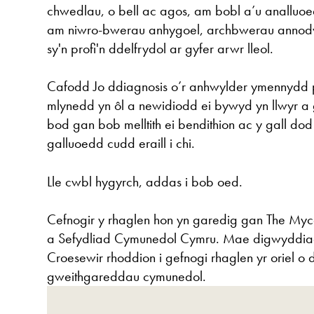
chwedlau, o bell ac agos, am bobl a’u analluo
am niwro-bwerau anhygoel, archbwerau anno
sy'n profi'n ddelfrydol ar gyfer arwr lleol.
Cafodd Jo ddiagnosis o’r anhwylder ymennydd p
mlynedd yn ôl a newidiodd ei bywyd yn llwyr a
bod gan bob melltith ei bendithion ac y gall d
galluoedd cudd eraill i chi.
Lle cwbl hygyrch, addas i bob oed.
Cefnogir y rhaglen hon yn garedig gan The Myce
a Sefydliad Cymunedol Cymru. Mae digwyddi
Croesewir rhoddion i gefnogi rhaglen yr oriel 
gweithgareddau cymunedol.