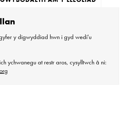
llan
gyfer y digwyddiad hwn i gyd wedi'u
ch ychwanegu at restr aros, cysylltwch â ni:
org
agor:
n 10 - 4
 3