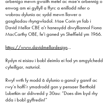
arbenigo mewn gwaith metel ac mae'n arbennig o
enwog am ei gyllyll a ffyrc a enillodd nifer o
wobrau dylunio ac sydd mewn llawer o
gasgliadau rhyngwladol. Mae Corin yn fab i
David Mellor CBE a'r hanesydd diwylliannol Fiona
MacCarthy OBE, fe'i ganed yn Sheffield ym 1966.
https://www.davidmellordesign
...
Rydyn ni eisiau i bobl deimlo ei fod yn amgylchedd
cyfeillgar, naturiol.
Rwyf wrth fy modd â dylunio o ganol y ganrif ac
rwy’n hoffi’r ymadrodd gan y pensaer Berthold
Lubetkin ar ddiwedd y 30au: “Does dim byd rhy
dda i bobl gyffredin!”