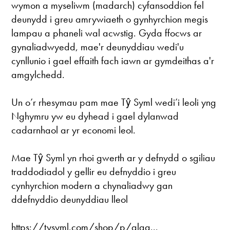
wymon a myseliwm (madarch) cyfansoddion fel
deunydd i greu amrywiaeth o gynhyrchion megis
lampau a phaneli wal acwstig. Gyda ffocws ar
gynaliadwyedd, mae'r deunyddiau wedi'u
cynllunio i gael effaith fach iawn ar gymdeithas a'r
amgylchedd.
Un o’r rhesymau pam mae Tŷ Syml wedi’i leoli yng
Nghymru yw eu dyhead i gael dylanwad
cadarnhaol ar yr economi leol.
Mae Tŷ Syml yn rhoi gwerth ar y defnydd o sgiliau
traddodiadol y gellir eu defnyddio i greu
cynhyrchion modern a chynaliadwy gan
ddefnyddio deunyddiau lleol
https://tysyml.com/shop/p/alga...