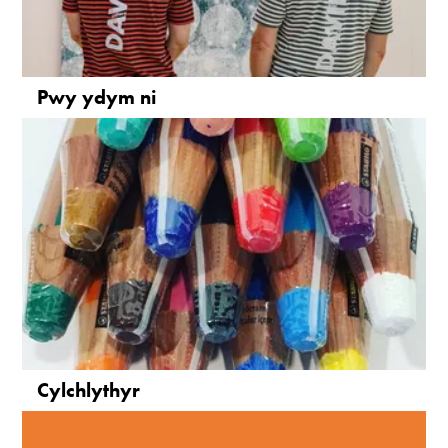
Pwy ydym ni
Cylchlythyr