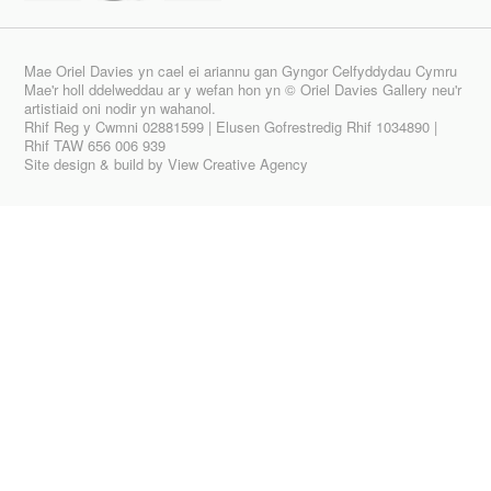
Mae Oriel Davies yn cael ei ariannu gan Gyngor Celfyddydau Cymru
Mae'r holl ddelweddau ar y wefan hon yn © Oriel Davies Gallery neu'r
artistiaid oni nodir yn wahanol.
Rhif Reg y Cwmni 02881599 | Elusen Gofrestredig Rhif 1034890 |
Rhif TAW 656 006 939
Site design & build by
View Creative Agency