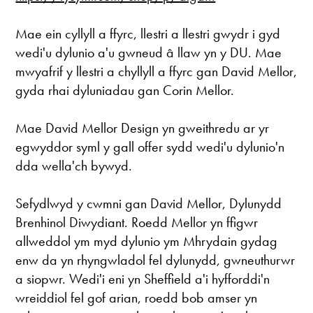
Mae ein cyllyll a ffyrc, llestri a llestri gwydr i gyd
wedi'u dylunio a'u gwneud â llaw yn y DU. Mae
mwyafrif y llestri a chyllyll a ffyrc gan David Mellor,
gyda rhai dyluniadau gan Corin Mellor.
Mae David Mellor Design yn gweithredu ar yr
egwyddor syml y gall offer sydd wedi'u dylunio'n
dda wella'ch bywyd.
Sefydlwyd y cwmni gan David Mellor, Dylunydd
Brenhinol Diwydiant. Roedd Mellor yn ffigwr
allweddol ym myd dylunio ym Mhrydain gydag
enw da yn rhyngwladol fel dylunydd, gwneuthurwr
a siopwr. Wedi'i eni yn Sheffield a'i hyfforddi'n
wreiddiol fel gof arian, roedd bob amser yn