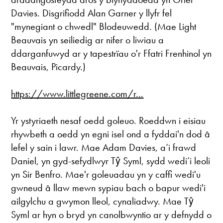
Davies. Disgrifiodd Alan Garner y llyfr fel
"mynegiant o chwedl" Blodeuwedd. (Mae Light
Beauvais yn seiliedig ar nifer o liwiau a
ddarganfuwyd ar y tapestrïau o'r Ffatri Frenhinol yn
Beauvais, Picardy.)
https://www.littlegreene.com/r...
Yr ystyriaeth nesaf oedd goleuo. Roeddwn i eisiau
rhywbeth a oedd yn egni isel ond a fyddai'n dod â
lefel y sain i lawr. Mae Adam Davies, a’i frawd
Daniel, yn gyd-sefydlwyr Tŷ Syml, sydd wedi’i leoli
yn Sir Benfro. Mae'r goleuadau yn y caffi wedi'u
gwneud â llaw mewn sypiau bach o bapur wedi'i
ailgylchu a gwymon lleol, cynaliadwy. Mae Tŷ
Syml ar hyn o bryd yn canolbwyntio ar y defnydd o