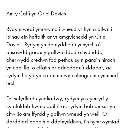
Am y Caffi yn Oriel Davies
Rydym wedi ymrwymo i wneud yr hyn a allwn i
leihau ein heffaith ar yr amgylchedd yn Oriel
Davies. Rydym yn defnyddio’r cynnyrch o’r
ansawdd gorau y gallwn ddod o hyd iddo,
oherwydd credwn fod pethau sy’n para’n hirach
yn cael llai o effaith ar adnoddau’r ddaear, ac
rydym hefyd yn credu mewn cefnogi ein cymuned
leol.
Fel sefydliad cynaliadwy, rydym yn cymryd y
cyfrifoldeb hwn o ddifrif ac rydym bob amser yn
chwilio am ffyrdd y gallwn wneud yn well. O
darddiad popeth a ddefnyddiwn, i’n hymrwymiad