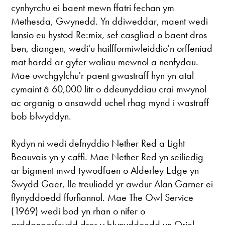
cynhyrchu ei baent mewn ffatri fechan ym
Methesda, Gwynedd. Yn ddiweddar, maent wedi
lansio eu hystod Re:mix, sef casgliad o baent dros
ben, diangen, wedi'u hailfformiwleiddio'n orffeniad
mat hardd ar gyfer waliau mewnol a nenfydau.
Mae uwchgylchu'r paent gwastraff hyn yn atal
cymaint â 60,000 litr o ddeunyddiau crai mwynol
ac organig o ansawdd uchel rhag mynd i wastraff
bob blwyddyn.
Rydyn ni wedi defnyddio Nether Red a Light
Beauvais yn y caffi. Mae Nether Red yn seiliedig
ar bigment mwd tywodfaen o Alderley Edge yn
Swydd Gaer, lle treuliodd yr awdur Alan Garner ei
flynyddoedd ffurfiannol. Mae The Owl Service
(1969) wedi bod yn rhan o nifer o
arddangosfeydd dros y blynyddoedd yn Oriel