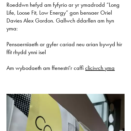
Roeddwn hefyd am fyfyrio ar yr ymadrodd “Long
Life, Loose Fit, Low Energy” gan bensaer Oriel
Davies Alex Gordon. Gallwch ddarllen am hyn
yma:
Pensaernïaeth ar gyfer cariad neu arian bywyd hir
ffit rhydd ynni isel
Am wybodaeth am ffenestri'r caffi
cliciwch yma