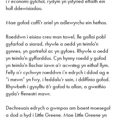
i’r economi gylchol, rydym yn ystyried effaith ein
holl ddewisiadau.
Mae gofod caffi'r oriel yn adlewyrchu ein hethos.
Roeddwn i eisiau creu man tawel, lle gallai pobl
gyfarfod a siarad, rhywle a oedd yn teimlo'n
gynnes, yn gartrefol ac yn gyfoes. Rhywle a oedd
yn teimlo'n gyfforddus. Cyn hynny roedd y gofod
yn teimlo'n llachar iawn a'r acwsteg yn eithaf llym.
Felly o’r cychwyn roeddwn i’n edrych i ddod ag e
“i mewn” yn fwy, i feddalu’r sain, i ddiffinio gofod.
Rhywbeth i gysylltu â'r gofod tu allan, a gweithio
gyda'r ffenestri mawr.
Dechreuais edrych o gwmpas am baent moesegol
a dod o hyd i Little Greene. Mae Little Greene yn