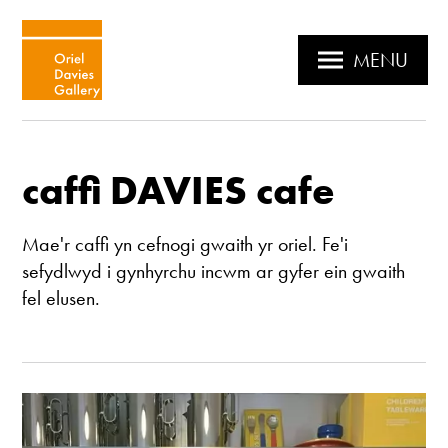
MENU
caffi DAVIES cafe
Mae'r caffi yn cefnogi gwaith yr oriel. Fe'i
sefydlwyd i gynhyrchu incwm ar gyfer ein gwaith
fel elusen.