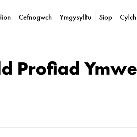
ion
Cefnogwch
Ymgysylltu
Siop
Cylch
d Profiad Ymwe