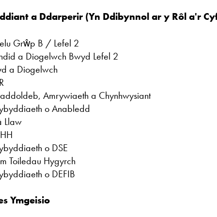
ddiant a Ddarperir (Yn Ddibynnol ar y Rôl a'r Cy
elu Grŵp B / Lefel 2
ndid a Diogelwch Bwyd Lefel 2
yd a Diogelwch
R
addoldeb, Amrywiaeth a Chynhwysiant
byddiaeth o Anabledd
â Llaw
HH
byddiaeth o DSE
m Toiledau Hygyrch
byddiaeth o DEFIB
es Ymgeisio