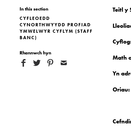
In this section
Teitl 
CYFLEOEDD
CYNORTHWYYDD PROFIAD
Lleoli
YMWELWYR CYFLYM (STAFF
BANC)
Cyflog
Rhannwch hyn
Math o
Yn adr
Oriau
Cefndi