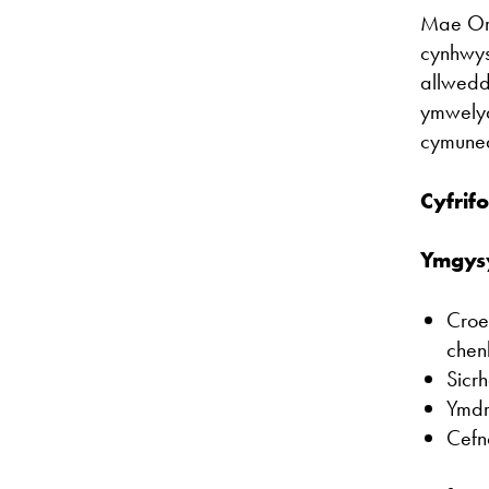
Mae Ori
cynhwys
allwedd
ymwelyd
cymuned
Cyfrif
Ymgys
Croe
chen
Sicrh
Ymdr
Cefn