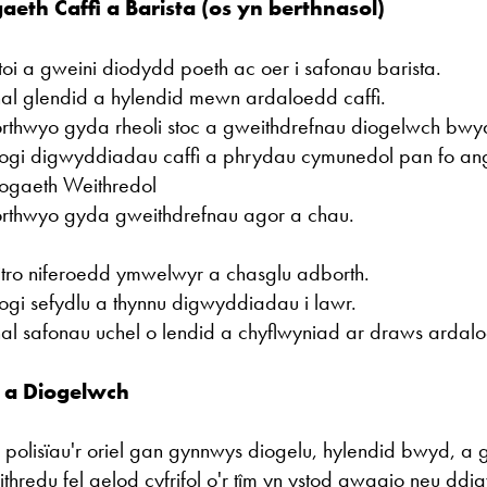
aeth Caffi a Barista (os yn berthnasol)
toi a gweini diodydd poeth ac oer i safonau barista.
al glendid a hylendid mewn ardaloedd caffi.
rthwyo gyda rheoli stoc a gweithdrefnau diogelwch bwy
ogi digwyddiadau caffi a phrydau cymunedol pan fo an
ogaeth Weithredol
rthwyo gyda gweithdrefnau agor a chau.
tro niferoedd ymwelwyr a chasglu adborth.
ogi sefydlu a thynnu digwyddiadau i lawr.
al safonau uchel o lendid a chyflwyniad ar draws ardal
 a Diogelwch
n polisïau'r oriel gan gynnwys diogelu, hylendid bwyd, a 
thredu fel aelod cyfrifol o'r tîm yn ystod gwagio neu dd