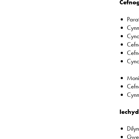
Cefnog
Para
Cynn
Cyno
Cefn
Cefn
Cyno
Moni
Cefn
Cynn
Iechyd
Dily
Gwei