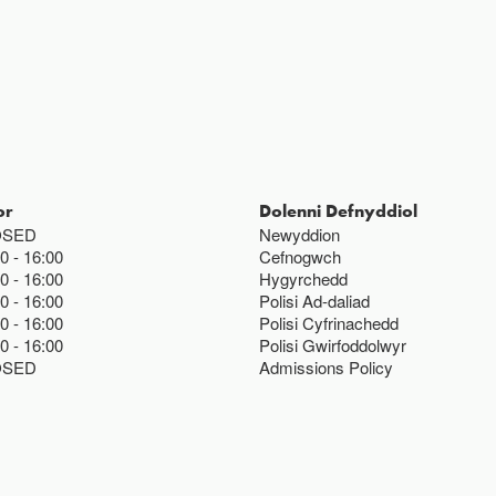
or
Dolenni Defnyddiol
OSED
Newyddion
00
16:00
Cefnogwch
00
16:00
Hygyrchedd
00
16:00
Polisi Ad-daliad
00
16:00
Polisi Cyfrinachedd
00
16:00
Polisi Gwirfoddolwyr
OSED
Admissions Policy