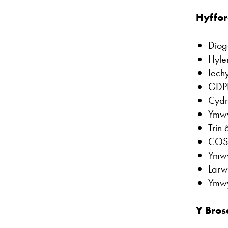
Hyffor
Diog
Hyle
Iech
GDP
Cydr
Ymwy
Trin 
COS
Ymwy
Larw
Ymwy
Y Bros