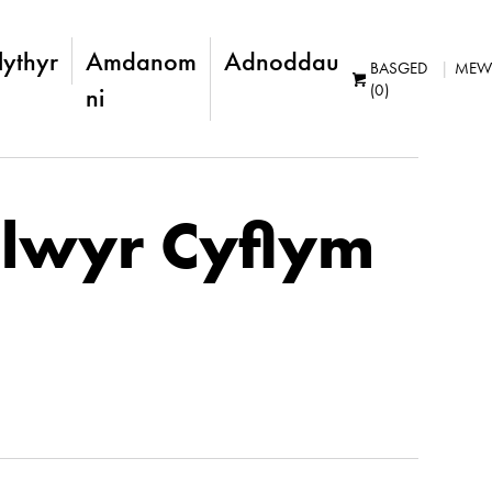
lythyr
Amdanom
Adnoddau
BASGED
MEW
(0)
ni
lwyr Cyflym