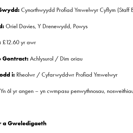
y Swydd:
Cynorthwyydd Profiad Ymwelwyr Cyflym (Staff 
ad:
Oriel Davies, Y Drenewydd, Powys
:
£12.60 yr awr
 Gontract:
Achlysurol / Dim oriau
odd i:
Rheolwr / Cyfarwyddwr Profiad Ymwelwyr
:
Yn ôl yr angen – yn cwmpasu penwythnosau, nosweithiau,
r a Gweledigaeth