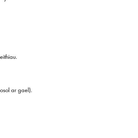
ithiau.
sol ar gael).