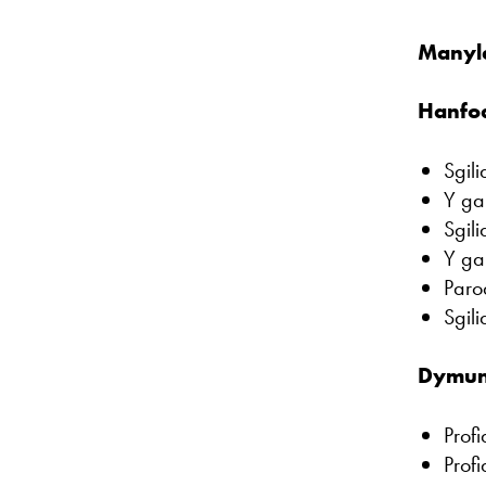
Manyl
Hanfo
Sgil
Y ga
Sgil
Y gal
Paro
Sgil
Dymun
Profi
Prof