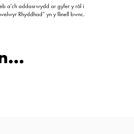
deb a'ch addasrwydd ar gyfer y rôl i
welwyr Rhyddhad” yn y llinell bwnc.
n...