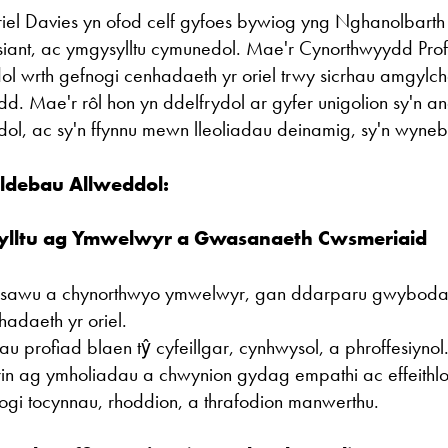
el Davies yn ofod celf gyfoes bywiog yng Nghanolbart
iant, ac ymgysylltu cymunedol. Mae'r Cynorthwyydd Pr
ol wrth gefnogi cenhadaeth yr oriel trwy sicrhau amgylch
d. Mae'r rôl hon yn ddelfrydol ar gyfer unigolion sy'n 
ol, ac sy'n ffynnu mewn lleoliadau deinamig, sy'n wyneb
oldebau Allweddol:
ylltu ag Ymwelwyr a Gwasanaeth Cwsmeriaid
sawu a chynorthwyo ymwelwyr, gan ddarparu gwyboda
hadaeth yr oriel.
au profiad blaen tŷ cyfeillgar, cynhwysol, a phroffesiynol
in ag ymholiadau a chwynion gydag empathi ac effeithl
ogi tocynnau, rhoddion, a thrafodion manwerthu.