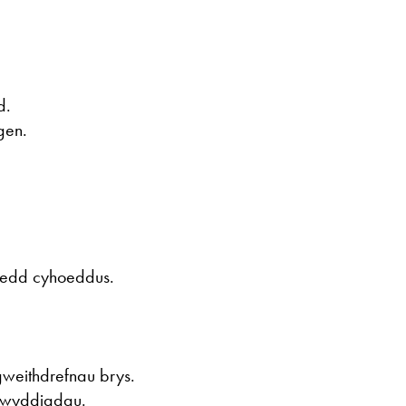
d.
gen.
oedd cyhoeddus.
gweithdrefnau brys.
igwyddiadau.