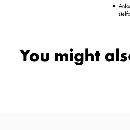
Anfo
stef
You might also