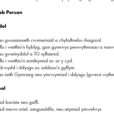
eb Person
dol
iau gwasanaeth cwsmeriaid a chyfathrebu rhagorol.
llu i weithio'n hyblyg, gan gynnwys penwythnosau a noswe
iau gweinyddol a TG sylfaenol.
lu i weithio'n annibynnol ac ar y cyd.
drwydd i ddysgu ac addasu'n gyflym.
iau iaith Gymraeg neu ymrwymiad i ddysgu (gwersi wythno
ol
ad barista neu gaffi.
iad mewn oriel, amgueddfa, neu atyniad ymwelwyr.