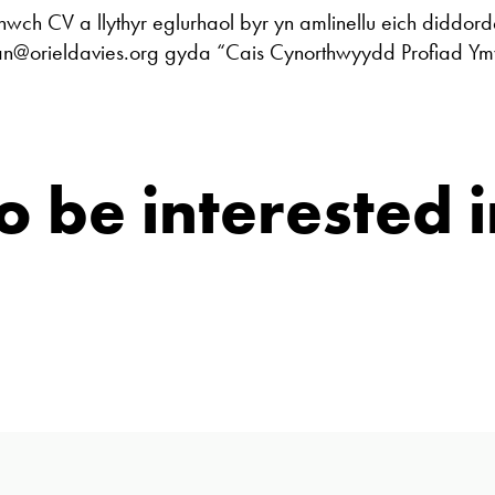
nwch CV a llythyr eglurhaol byr yn amlinellu eich diddor
fan@orieldavies.org gyda “Cais Cynorthwyydd Profiad Ym
 be interested i