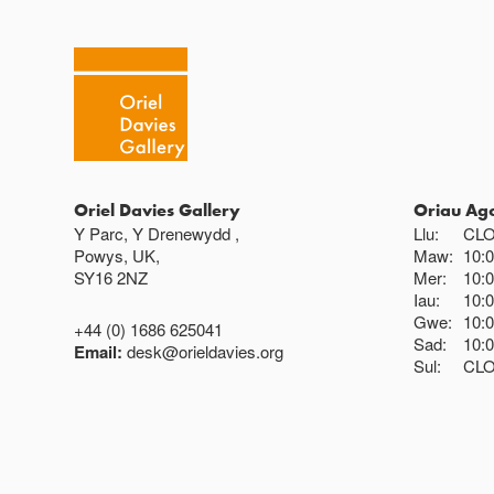
Oriel Davies Gallery
Oriau Ag
Y Parc, Y Drenewydd ,
Llu:
CL
Powys, UK,
Maw:
10:
SY16 2NZ
Mer:
10:
Iau:
10:
Gwe:
10:
+44 (0) 1686 625041
Sad:
10:
Email:
desk@orieldavies.org
Sul:
CL