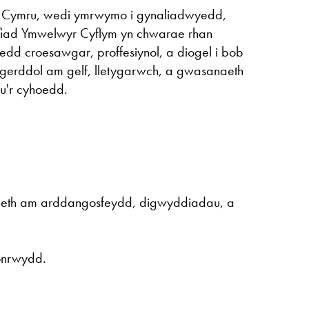
h Cymru, wedi ymrwymo i gynaliadwyedd,
ofiad Ymwelwyr Cyflym yn chwarae rhan
edd croesawgar, proffesiynol, a diogel i bob
angerddol am gelf, lletygarwch, a gwasanaeth
u'r cyhoedd.
eth am arddangosfeydd, digwyddiadau, a
.
onrwydd.