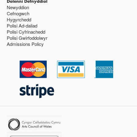
Dolenni Defnyddiol
Newyddion
Cefnogwch
Hygyrchedd
Polisi Ad-daliad
Polisi Cyfrinachedd
Polisi Gwirfoddolwyr
Admissions Policy