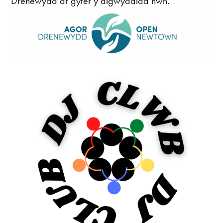
Drenewydd ar gyfer y digwyddiad hwn.