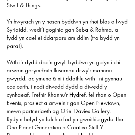
Stwff & Things.
Yn hwyrach yn y noson byddwn yn rhoi blas o fwyd
Syriaidd, wedi’i goginio gan Seba & Rahma, a
fydd yn cael ei ddarparu am ddim (tra bydd yn
para!).
Wrth i'r dydd droi'n gwyll byddwn yn gofyn i chi
arwain gorymdaith llusernau drwy'r mannau
gwyrdd, ac ymuno â ni i ddathlu wrth i ni gynnau
coelcerth, i nodi diwedd dydd a diwedd y
cynhaeaf. Trefnir Rhannu'r Hydref. fel rhan o Open
Events, prosiect a arweinir gan Open Newtown,
mewn partneriaeth ag Oriel Davies Gallery.
Rydym hefyd yn falch o fod yn gweithio gyda The
One Planet Generation a Creative Stuff Y