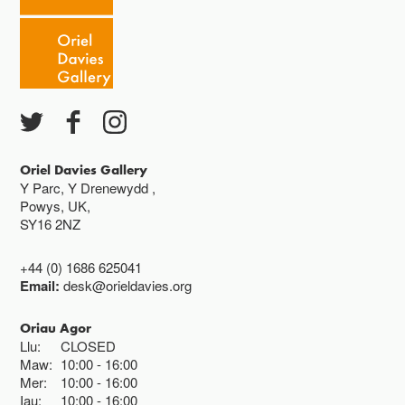
Caffi yn cau am 3
Ac eithrio digwyddiadau arbennig
Gwyliau banc ar gau
Oriel Davies Gallery
Y Parc, Y Drenewydd ,
Powys, UK,
SY16 2NZ
+44 (0) 1686 625041
Email:
desk@orieldavies.org
Oriau Agor
Llu:
CLOSED
Maw:
10:00
16:00
Mer:
10:00
16:00
Iau:
10:00
16:00