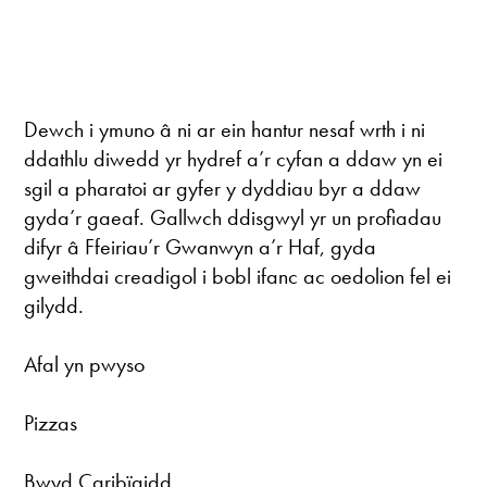
Dewch i ymuno â ni ar ein hantur nesaf wrth i ni
ddathlu diwedd yr hydref a’r cyfan a ddaw yn ei
sgil a pharatoi ar gyfer y dyddiau byr a ddaw
gyda’r gaeaf. Gallwch ddisgwyl yr un profiadau
difyr â Ffeiriau’r Gwanwyn a’r Haf, gyda
gweithdai creadigol i bobl ifanc ac oedolion fel ei
gilydd.
Afal yn pwyso
Pizzas
Bwyd Caribïaidd