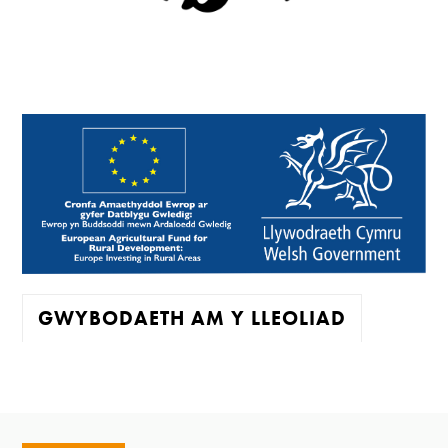
GWYBODAETH AM Y LLEOLIAD
Mae'r oriel ar agor:
Mawrth - Sadwrn 10 - 4