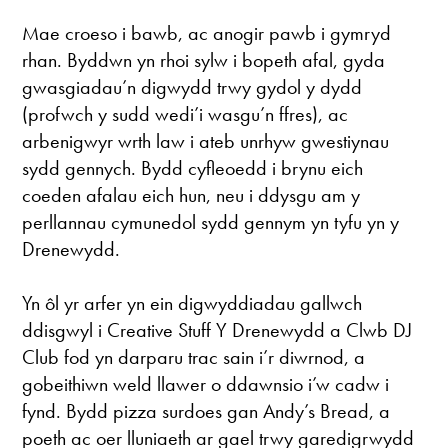
Mae croeso i bawb, ac anogir pawb i gymryd
rhan. Byddwn yn rhoi sylw i bopeth afal, gyda
gwasgiadau’n digwydd trwy gydol y dydd
(profwch y sudd wedi’i wasgu’n ffres), ac
arbenigwyr wrth law i ateb unrhyw gwestiynau
sydd gennych. Bydd cyfleoedd i brynu eich
coeden afalau eich hun, neu i ddysgu am y
perllannau cymunedol sydd gennym yn tyfu yn y
Drenewydd.
Yn ôl yr arfer yn ein digwyddiadau gallwch
ddisgwyl i Creative Stuff Y Drenewydd a Clwb DJ
Club fod yn darparu trac sain i’r diwrnod, a
gobeithiwn weld llawer o ddawnsio i’w cadw i
fynd. Bydd pizza surdoes gan Andy’s Bread, a
poeth ac oer lluniaeth ar gael trwy garedigrwydd