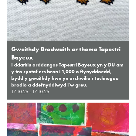
Gweithdy Brodwaith ar thema Tapestri
Bayeux
I ddathlu arddangos Tapestri Bayeux yn y DU am
y tro cyntaf ers bron i 1,000 o flynyddoedd,
bydd y gweithdy hwn yn archwilio'r technegau
brodio a ddefnyddiwyd i'w greu.
17.10.26 - 17.10.26