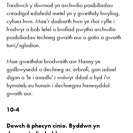
Treuliwch y diwrnod yn archwilio posibiliadau
creadigol edafedd metel yn y gweithdy hwyliog,
cyfoes hwn. Mae'r dosbarth hwn yn rhoi cyfle i
frodwyr o bob lefel o brofiad pwytho archwilio
posibiliadau techneg gwaith aur o gotio a gwaith
torri/sglodion.
Mae gweithdai brodwaith aur Hanny yn
gydbwysedd o dechneg ac arbrofi, gan adael
digon o 'le i anadlu' i wnïwyr ddod o hyd i'w
hymateb eu hunain i dechnegau hanesyddol
gwaith aur.
10-4
Dewch â phecyn cinio. Byddwn yn