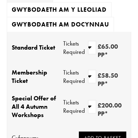
GWYBODAETH AM Y LLEOLIAD
GWYBODAETH AM DOCYNNAU
Tickets
£65.00
Standard Ticket
Required
PP*
Membership
Tickets
£58.50
Ticket
Required
PP*
Special Offer of
Tickets
£200.00
All 4 Autumn
Required
PP*
Workshops
Cyfanswm: