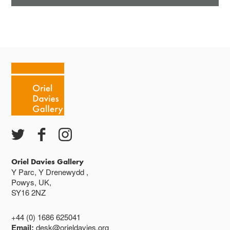
Oriel Davies Gallery
Y Parc, Y Drenewydd ,
Powys, UK,
SY16 2NZ
+44 (0) 1686 625041
Email:
desk@orieldavies.org