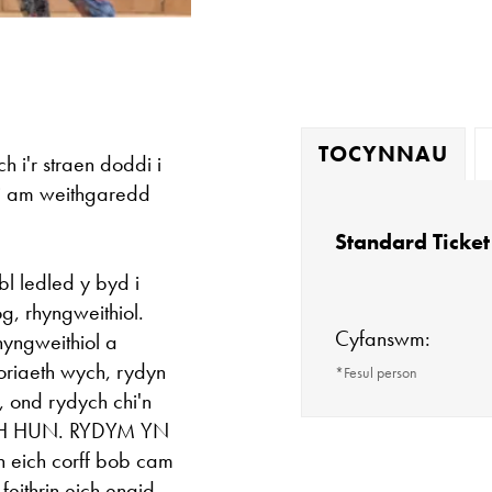
TOCYNNAU
 i'r straen doddi i
i am weithgaredd
Standard Ticket
l ledled y byd i
g, rhyngweithiol.
Cyfanswm:
yngweithiol a
iaeth wych, rydyn
*Fesul person
ond rydych chi'n
ICH HUN. RYDYM YN
eich corff bob cam
Dewch â mat yoga
feithrin eich enaid,