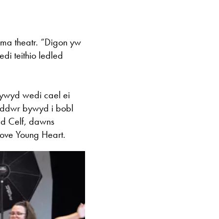
ma theatr. “Digon yw
i teithio ledled
 bywyd wedi cael ei
rddwr bywyd i bobl
d Celf, dawns
ove Young Heart.