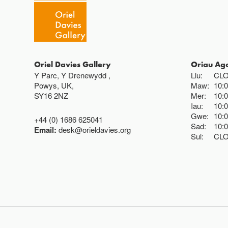
Oriel Davies Gallery
Oriau Ag
Y Parc, Y Drenewydd ,
Llu:
CL
Powys, UK,
Maw:
10:
SY16 2NZ
Mer:
10:
Iau:
10:
Gwe:
10:
+44 (0) 1686 625041
Sad:
10:
Email:
desk@orieldavies.org
Sul:
CL