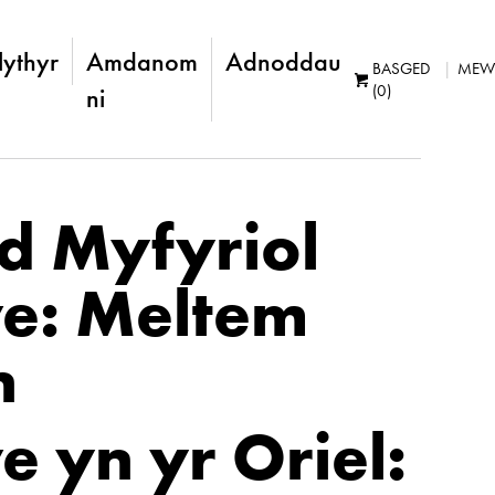
lythyr
Amdanom
Adnoddau
BASGED
MEW
(0)
ni
d Myfyriol
e: Meltem
n
 yn yr Oriel: