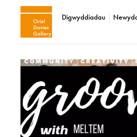
Digwyddiadau
Newydd