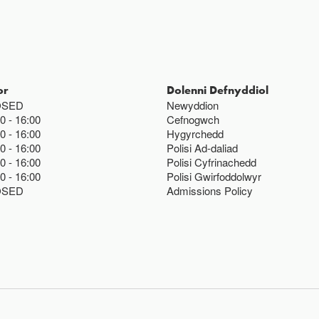
or
Dolenni Defnyddiol
OSED
Newyddion
00
16:00
Cefnogwch
00
16:00
Hygyrchedd
00
16:00
Polisi Ad-daliad
00
16:00
Polisi Cyfrinachedd
00
16:00
Polisi Gwirfoddolwyr
OSED
Admissions Policy