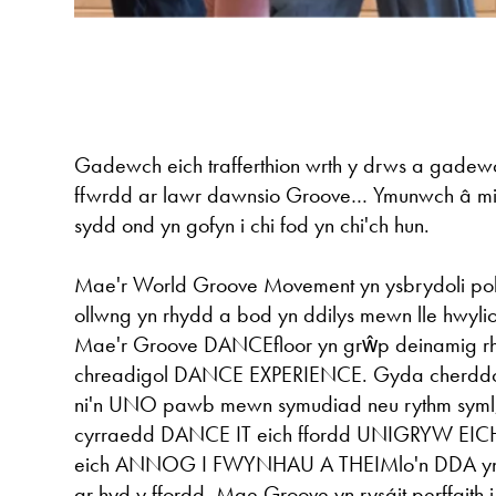
Gadewch eich trafferthion wrth y drws a gadewch
ffwrdd ar lawr dawnsio Groove… Ymunwch â m
sydd ond yn gofyn i chi fod yn chi'ch hun.
Mae'r World Groove Movement yn ysbrydoli pob
ollwng yn rhydd a bod yn ddilys mewn lle hwylio
Mae'r Groove DANCEfloor yn grŵp deinamig rh
chreadigol DANCE EXPERIENCE. Gyda cherddor
ni'n UNO pawb mewn symudiad neu rythm syml, 
cyrraedd DANCE IT eich ffordd UNIGRYW E
eich ANNOG I FWYNHAU A THEIMlo'n DDA yn 
ar hyd y ffordd. Mae Groove yn rysáit perffaith i 