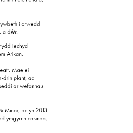
ddŵr. 1.30pm
Ystyriwch gyfrann
rywbeth i orwedd
, a dŵr.
https://www.crow
rydd Iechyd
m Arikan.
eatr. Mae ei
-drin plant, ac
hoeddi ar wefannau
i Minor, ac yn 2013
ged ymgyrch casineb,