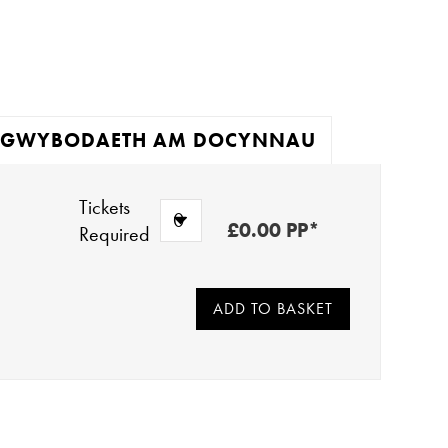
GWYBODAETH AM DOCYNNAU
Tickets
£0.00 PP*
Required
 neu flanced i orwedd arno ac ychydig o