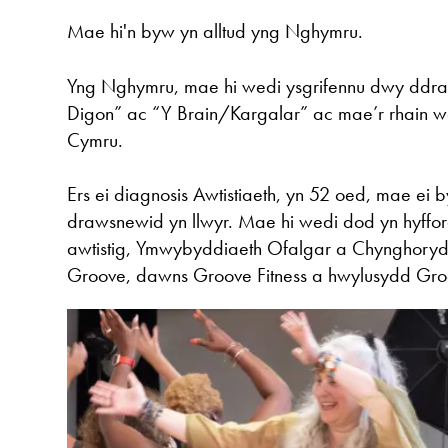
Mae hi'n byw yn alltud yng Nghymru.
Yng Nghymru, mae hi wedi ysgrifennu dwy ddra
Digon” ac “Y Brain/Kargalar” ac mae’r rhain wed
Cymru.
Ers ei diagnosis Awtistiaeth, yn 52 oed, mae ei
drawsnewid yn llwyr. Mae hi wedi dod yn hyffo
awtistig, Ymwybyddiaeth Ofalgar a Chynghoryd
Groove, dawns Groove Fitness a hwylusydd Gro