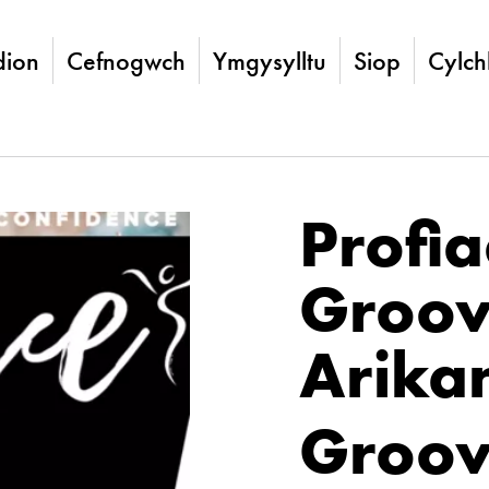
ion
Cefnogwch
Ymgysylltu
Siop
Cylch
Profia
Groov
Arika
Groove