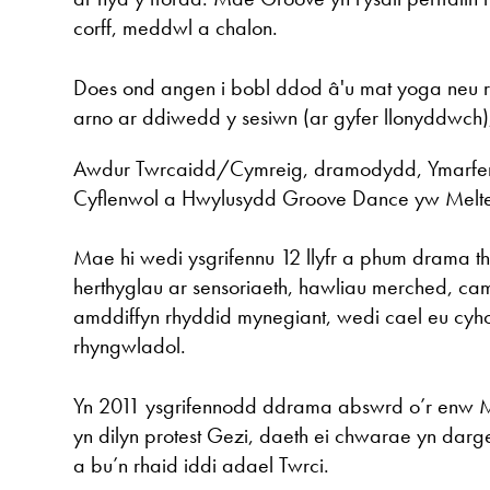
corff, meddwl a chalon.
Does ond angen i bobl ddod â'u mat yoga neu 
arno ar ddiwedd y sesiwn (ar gyfer llonyddwch)
Awdur Twrcaidd/Cymreig, dramodydd, Ymarfe
Cyflenwol a Hwylusydd Groove Dance yw Melte
Mae hi wedi ysgrifennu 12 llyfr a phum drama th
herthyglau ar sensoriaeth, hawliau merched, cam
amddiffyn rhyddid mynegiant, wedi cael eu cy
rhyngwladol.
Yn 2011 ysgrifennodd ddrama abswrd o’r enw M
yn dilyn protest Gezi, daeth ei chwarae yn dar
a bu’n rhaid iddi adael Twrci.