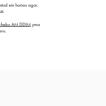
stod ein horiau agor,
ti.
chebu AM DDIM
yma
eru.