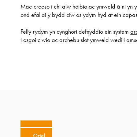
Mae croeso i chi alw heibio ac ymweld â ni yn y
ond efallai y bydd ciw os ydym hyd at ein capasi
Felly rydym yn cynghori defnyddio ein system
ar
i osgoi ciwio ac archebu slot ymweld wedi'i ams