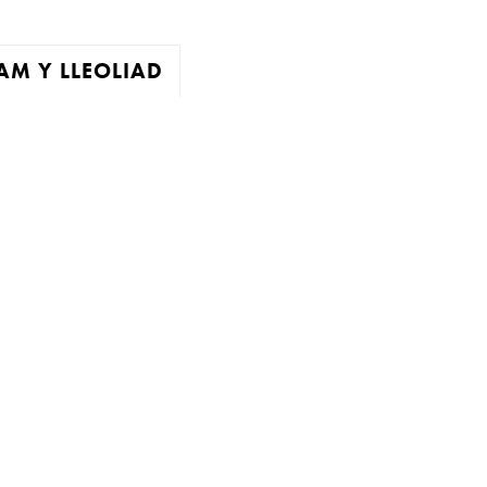
M Y LLEOLIAD
agor:
n 10 - 4
 3
ddiadau arbennig
ar gau