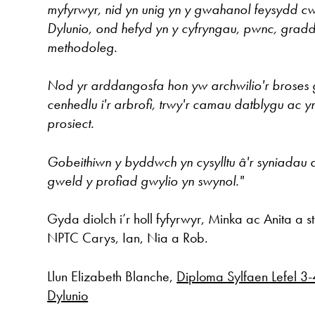
myfyrwyr, nid yn unig yn y gwahanol feysydd cw
Dylunio, ond hefyd yn y cyfryngau, pwnc, gradd
methodoleg.
Nod yr arddangosfa hon yw archwilio'r broses g
cenhedlu i'r arbrofi, trwy'r camau datblygu ac 
prosiect.
Gobeithiwn y byddwch yn cysylltu â'r syniadau
gweld y profiad gwylio yn swynol."
Gyda diolch i’r holl fyfyrwyr, Minka ac Anita a st
NPTC Carys, Ian, Nia a Rob.
Llun Elizabeth Blanche,
Diploma Sylfaen Lefel 
Dylunio