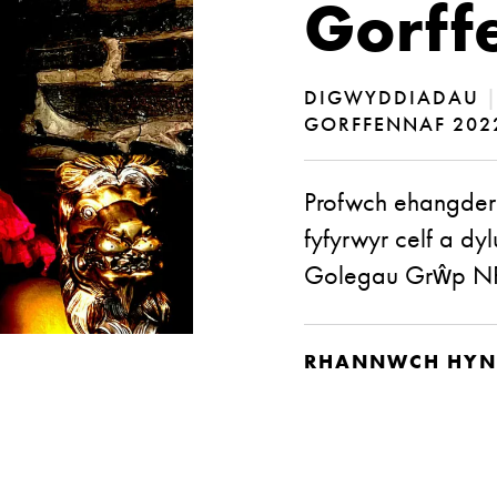
Gorff
DIGWYDDIADAU
GORFFENNAF 202
Profwch ehangder
fyfyrwyr celf a d
Golegau Grŵp NP
RHANNWCH HYN