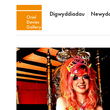
Digwyddiadau
Newydd