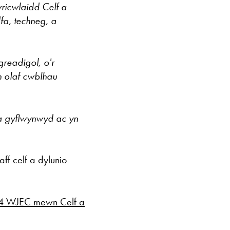
ricwlaidd Celf a
fa, techneg, a
readigol, o'r
yn olaf cwblhau
 a gyflwynwyd ac yn
aff celf a dylunio
3-4 WJEC mewn Celf a