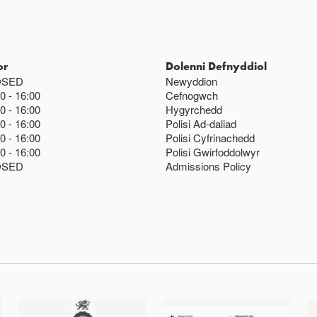
or
Dolenni Defnyddiol
OSED
Newyddion
00
16:00
Cefnogwch
00
16:00
Hygyrchedd
00
16:00
Polisi Ad-daliad
00
16:00
Polisi Cyfrinachedd
00
16:00
Polisi Gwirfoddolwyr
OSED
Admissions Policy