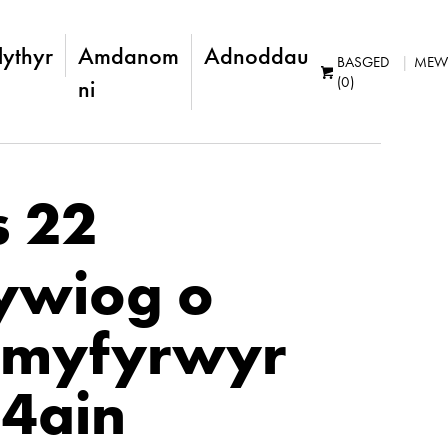
lythyr
Amdanom
Adnoddau
BASGED
MEW
(0)
ni
s 22
fywiog o
 myfyrwyr
24ain