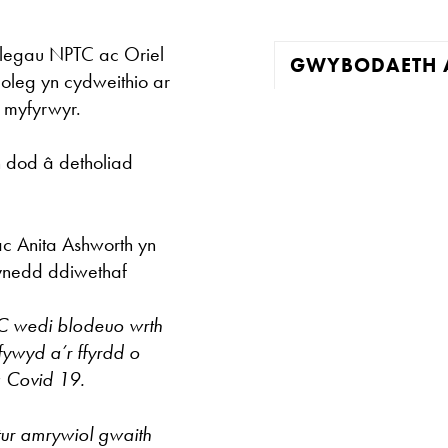
legau NPTC ac Oriel
GWYBODAETH A
coleg yn cydweithio ar
 myfyrwyr.
Mae'r oriel ar 
 dod â detholiad
Mawrth - Sadwr
Caffi yn cau am
c Anita Ashworth yn
flynedd ddiwethaf
Ac eithrio digwy
 wedi blodeuo wrth
Gwyliau banc 
fywyd a’r ffyrdd o
g Covid 19.
tur amrywiol gwaith