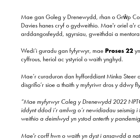
Mae gan Goleg y Drenewydd, rhan o Grŵp Co
Davies hanes cryf o gydweithio. Mae'r oriel a'r 
arddangosfeydd, sgyrsiau, gweithdai a mentora
Wedi’i guradu gan fyfyrwyr, mae
Proses 22
yn
cyffrous, heriol ac ystyriol o waith ynghyd.
Mae’r curaduron dan hyfforddiant Minka Steer a
disgrifio’r sioe a thaith y myfyriwr dros y ddwy 
“Mae myfyrwyr Coleg y Drenewydd 2022 NPTC
iddynt ddod i’r amlwg o’r newidiadau seismig i 
weithio a deimlwyd yn ystod anterth y pandemi
Mae'r corff hwn o waith yn dyst i ansawdd a na