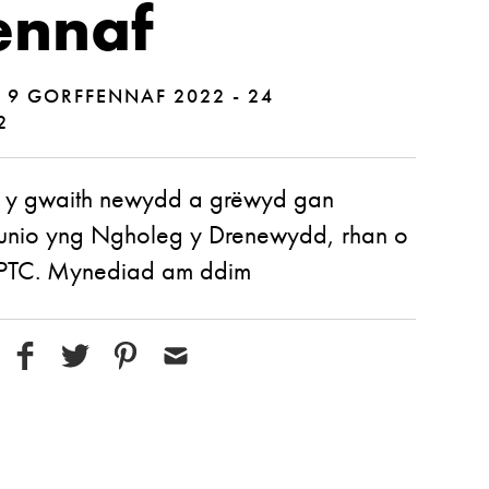
ennaf
|
9 GORFFENNAF 2022 - 24
2
 y gwaith newydd a grëwyd gan
ylunio yng Ngholeg y Drenewydd, rhan o
TC. Mynediad am ddim