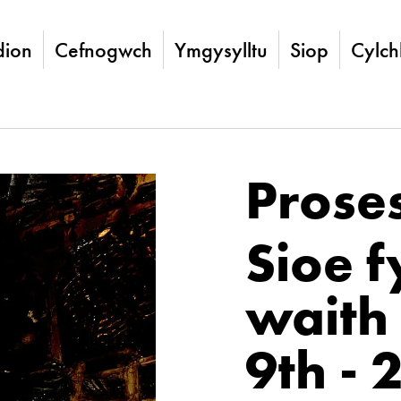
ion
Cefnogwch
Ymgysylltu
Siop
Cylch
Prose
Sioe 
waith
9th - 