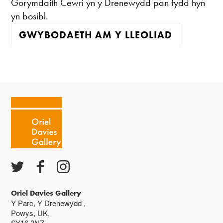
Gorymdaith Cewri yn y Drenewydd pan fydd hyn
yn bosibl.
GWYBODAETH AM Y LLEOLIAD
Mae'r oriel ar agor:
Mawrth - Sadwrn 10 - 4
Caffi yn cau am 3
Ac eithrio digwyddiadau arbennig
Gwyliau banc ar gau
Oriel Davies Gallery
Y Parc, Y Drenewydd ,
Powys, UK,
SY16 2NZ