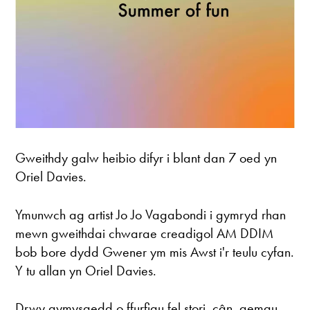
Gweithdy galw heibio difyr i blant dan 7 oed yn
Oriel Davies.
Ymunwch ag artist Jo Jo Vagabondi i gymryd rhan
mewn gweithdai chwarae creadigol AM DDIM
bob bore dydd Gwener ym mis Awst i'r teulu cyfan.
Y tu allan yn Oriel Davies.
Drwy gymysgedd o ffurfiau fel stori, cân, gemau,