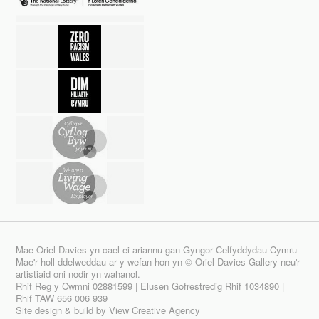
Mae Oriel Davies yn cael ei ariannu gan Gyngor Celfyddydau Cymru
Mae'r holl ddelweddau ar y wefan hon yn © Oriel Davies Gallery neu'r
artistiaid oni nodir yn wahanol.
Rhif Reg y Cwmni 02881599 | Elusen Gofrestredig Rhif 1034890 |
Rhif TAW 656 006 939
Site design & build by
View Creative Agency