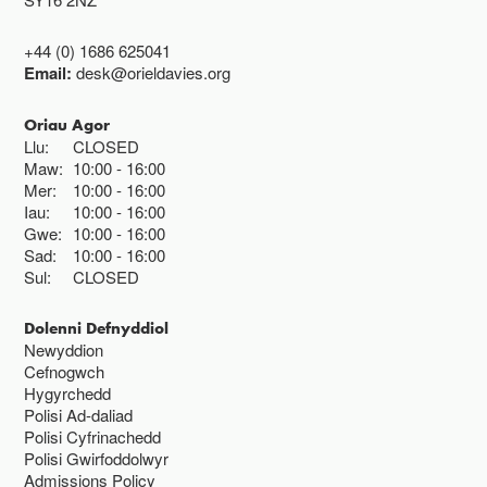
+44 (0) 1686 625041
Email:
desk@orieldavies.org
Oriau Agor
Llu:
CLOSED
Maw:
10:00
16:00
Mer:
10:00
16:00
Iau:
10:00
16:00
Gwe:
10:00
16:00
Sad:
10:00
16:00
Sul:
CLOSED
Dolenni Defnyddiol
Newyddion
Cefnogwch
Hygyrchedd
Polisi Ad-daliad
Polisi Cyfrinachedd
Polisi Gwirfoddolwyr
Admissions Policy