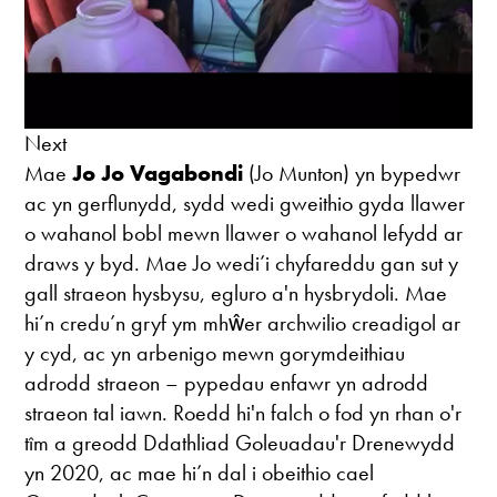
Next
Mae
Jo Jo Vagabondi
(Jo Munton) yn bypedwr
ac yn gerflunydd, sydd wedi gweithio gyda llawer
o wahanol bobl mewn llawer o wahanol lefydd ar
draws y byd. Mae Jo wedi’i chyfareddu gan sut y
gall straeon hysbysu, egluro a'n hysbrydoli. Mae
hi’n credu’n gryf ym mhŵer archwilio creadigol ar
y cyd, ac yn arbenigo mewn gorymdeithiau
adrodd straeon – pypedau enfawr yn adrodd
straeon tal iawn. Roedd hi'n falch o fod yn rhan o'r
tîm a greodd Ddathliad Goleuadau'r Drenewydd
yn 2020, ac mae hi’n dal i obeithio cael