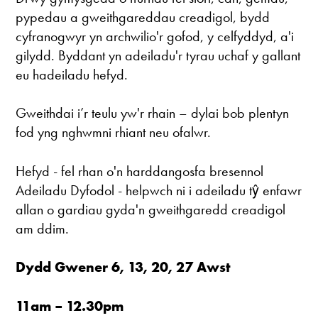
pypedau a gweithgareddau creadigol, bydd
cyfranogwyr yn archwilio'r gofod, y celfyddyd, a'i
gilydd. Byddant yn adeiladu'r tyrau uchaf y gallant
eu hadeiladu hefyd.
Gweithdai i’r teulu yw'r rhain – dylai bob plentyn
fod yng nghwmni rhiant neu ofalwr.
Hefyd - fel rhan o'n harddangosfa bresennol
Adeiladu Dyfodol - helpwch ni i adeiladu tŷ enfawr
allan o gardiau gyda'n gweithgaredd creadigol
am ddim.
Dydd Gwener 6, 13, 20, 27 Awst
11am – 12.30pm