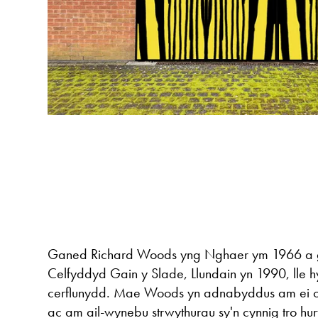
Ganed Richard Woods yng Nghaer ym 1966 a 
Celfyddyd Gain y Slade, Llundain yn 1990, lle h
cerflunydd. Mae Woods yn adnabyddus am ei o
ac am ail-wynebu strwythurau sy'n cynnig tro hur