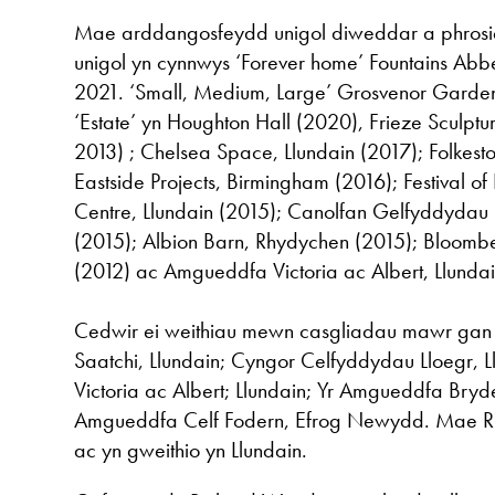
Mae arddangosfeydd unigol diweddar a phrosi
unigol yn cynnwys ‘Forever home’ Fountains Abb
2021. ‘Small, Medium, Large’ Grosvenor Garden
‘Estate’ yn Houghton Hall (2020), Frieze Sculptu
2013) ; Chelsea Space, Llundain (2017); Folkesto
Eastside Projects, Birmingham (2016); Festival of
Centre, Llundain (2015); Canolfan Gelfyddyda
(2015); Albion Barn, Rhydychen (2015); Bloomb
(2012) ac Amgueddfa Victoria ac Albert, Llunda
Cedwir ei weithiau mewn casgliadau mawr gan
Saatchi, Llundain; Cyngor Celfyddydau Lloegr,
Victoria ac Albert; Llundain; Yr Amgueddfa Bryde
Amgueddfa Celf Fodern, Efrog Newydd. Mae R
ac yn gweithio yn Llundain.