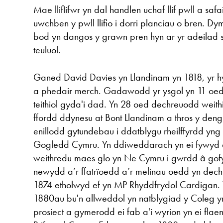
Mae lliflifwr yn dal handlen uchaf llif pwll a safa
uwchben y pwll llifio i dorri planciau o bren. D
bod yn dangos y grawn pren hyn ar yr adeilad 
teuluol.
Ganed David Davies yn Llandinam yn 1818, yr h
​​a phedair merch. Gadawodd yr ysgol yn 11 oed 
teithiol gyda'i dad. Yn 28 oed dechreuodd weith
ffordd ddynesu at Bont Llandinam a thros y den
enillodd gytundebau i ddatblygu rheilffyrdd yn
Gogledd Cymru. Yn ddiweddarach yn ei fywyd
weithredu maes glo yn Ne Cymru i gwrdd â gofyn
newydd a’r ffatrïoedd a’r melinau oedd yn dech
1874 etholwyd ef yn MP Rhyddfrydol Cardigan. 
1880au bu'n allweddol yn natblygiad y Coleg y
prosiect a gymerodd ei fab a'i wyrion yn ei flae