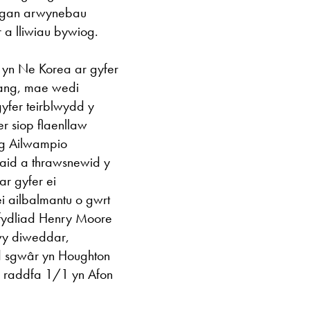
au gan arwynebau
 a lliwiau bywiog.
yn Ne Korea ar gyfer
ang, mae wedi
gyfer teirblwydd y
r siop flaenllaw
ug Ailwampio
iaid a thrawsnewid y
r gyfer ei
i ailbalmantu o gwrt
fydliad Henry Moore
fwy diweddar,
d sgwâr yn Houghton
ar raddfa 1/1 yn Afon