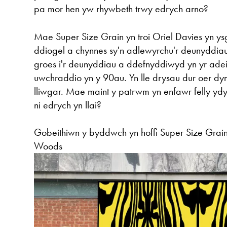
pa mor hen yw rhywbeth trwy edrych arno?
Mae Super Size Grain yn troi Oriel Davies yn y
ddiogel a chynnes sy'n adlewyrchu'r deunyddia
groes i'r deunyddiau a ddefnyddiwyd yn yr adei
uwchraddio yn y 90au. Yn lle drysau dur oer d
lliwgar. Mae maint y patrwm yn enfawr felly yd
ni edrych yn llai?
Gobeithiwn y byddwch yn hoffi Super Size Grai
Woods