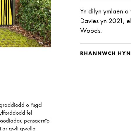
Yn dilyn ymlaen o 
Davies yn 2021, e
Woods.
RHANNWCH HYN
graddiodd o Ysgol
yfforddodd fel
sodiadau pensaernïol
t ar gwlt gwella