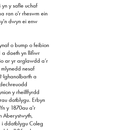
i yn y safle uchaf
yma ran o'r rheswm ein
sy'n dwyn ei enw
ynaf o bump o feibion
a daeth yn llifiwr
io ar yr arglawdd a’r
g mlynedd nesaf
g Nghanolbarth a
 dechreuodd
ion y rheilffyrdd
rau datblygu. Erbyn
Yn y 1870au a'r
n Aberystwyth,
n i ddatblygu Coleg