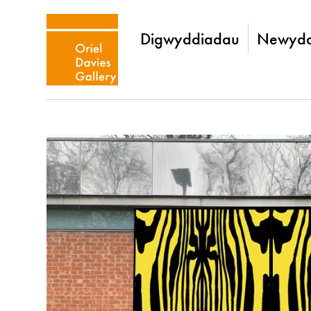
Digwyddiadau
Newydd