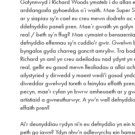
Gofynnwyd i Richard Woods ymateb i du allan e
arddangosfa gyhoeddus o’i waith. Mae Super S
ar y siapiau sy'n cael eu creu mewn dodrefn ac
ddefnyddio paneli pren. Mae’r gwaith yn gofyn i
real / beth sy’n ffug? Mae cymaint o bensaernïa
defnyddio elfennau sy'n cuddio'r gwir. Gwelwn b
byngalos gyda charreg goncrit amryliw. Tra bod 
Richard yn aml yn creu adeiladau nad ydynt yn
real, gellir eu gosod mewn lleoliadau a allai ach
ailystyried y dirwedd y maent wedi'i gosod ynddi
diweddar gwelwyd toreth o feinylau effaith pren, l
pecyn, mae'r cyfan yn bwrw amheuaeth ar y gw
artistiaid a gwneuthurwyr. A yw'n well defnyddi
effaith pren?
Ai'r deunyddiau rydyn ni'n eu defnyddio yn ein t
peth go iawn? Ydyn nhw'n adlewyrchu ein hams