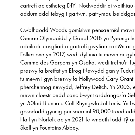
cartrefi ac estheteg DIY. Nodweddir ei weithi
addurniadol tebyg i gartwn, patrymau beiddgar
Cwblhaodd Woods gomisiwn pensaernïol mawr 
Gemau Olympaidd y Gaeaf 2018 yn Pyeongch
adeiladu casgliad o gartrefi gwyliau cartŵn ar 
Folkestone yn 2017, wedi dylunio tu mewn ar gyfe
Comme des Garçons yn Osaka, wedi trefnu'r ff
preswylfa breifat yn Efrog Newydd gan y Tudur
tu mewn i gyn breswylfa Hollywood Cary Grant a
pherchennog newydd, Jeffrey Deitch. Yn 2003, e
mewn cloestr oedd canolbwynt arddangosfa Se
yn 50fed Biennale Celf Rhyngwladol Fenis. Yn 
gosododd gynnig pensaernïol 90,000 troedfed
Hall yn Norfolk ac yn 2021 fe wnaeth foddi tŷ 
Skell yn Fountains Abbey.