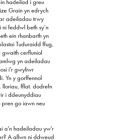
in hadeilad i greu
ize Grain yn edrych
 ar adeiladau trwy
 ni feddwl beth sy’n
eth ein rhanbarth yn
lastai Tuduraidd ffug,
gwaith cerfluniol
 amlwg yn adeiladau
osi i'r gwyliwr
. Yn y gorffennol
loriau, fflat. dodrefn
ir i ddeunyddiau
o pren go iawn neu
ai a'n hadeiladau yw'r
er? A allwn ni ddweud