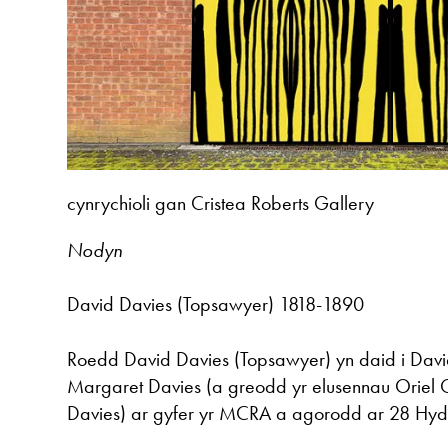
cynrychioli gan Cristea Roberts Gallery
Nodyn
David Davies (Topsawyer) 1818-1890
Roedd David Davies (Topsawyer) yn daid i Dav
Margaret Davies (a greodd yr elusennau Oriel G
Davies) ar gyfer yr MCRA a agorodd ar 28 Hyd