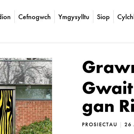
ion
Cefnogwch
Ymgysylltu
Siop
Cylch
Grawn
Gwait
gan R
PROSIECTAU
|
26 