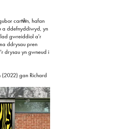
sgubor cartŵn, hafan
u a ddefnyddiwyd, yn
lad gwreiddiol a'r
yma ddrysau pren
y'r drysau yn gwneud i
n (2022) gan Richard