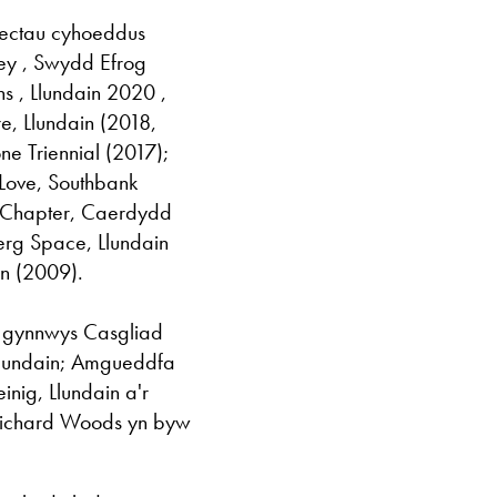
ectau cyhoeddus
ey , Swydd Efrog
s , Llundain 2020 ,
re, Llundain (2018,
ne Triennial (2017);
 Love, Southbank
u Chapter, Caerdydd
erg Space, Llundain
in (2009).
 gynnwys Casgliad
 Llundain; Amgueddfa
inig, Llundain a'r
ichard Woods yn byw