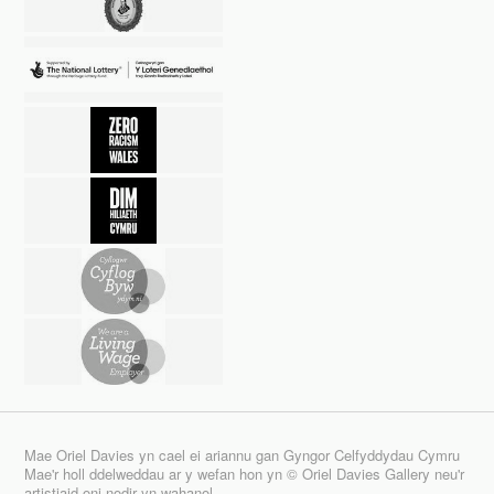
Mae Oriel Davies yn cael ei ariannu gan Gyngor Celfyddydau Cymru
Mae'r holl ddelweddau ar y wefan hon yn © Oriel Davies Gallery neu'r
artistiaid oni nodir yn wahanol.