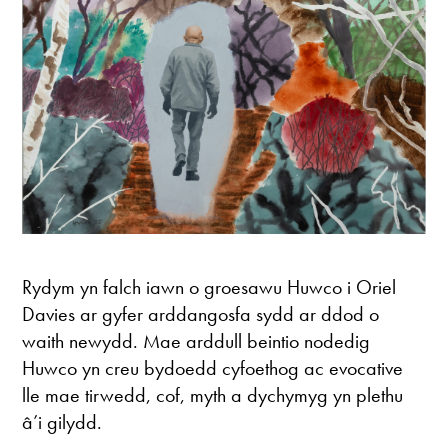
Rydym yn falch iawn o groesawu Huwco i Oriel
Davies ar gyfer arddangosfa sydd ar ddod o
waith newydd. Mae arddull beintio nodedig
Huwco yn creu bydoedd cyfoethog ac evocative
lle mae tirwedd, cof, myth a dychymyg yn plethu
â’i gilydd.