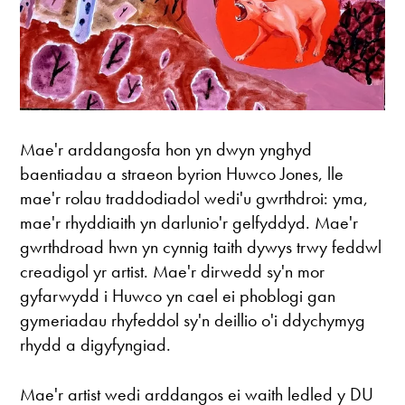
Mae'r arddangosfa hon yn dwyn ynghyd
baentiadau a straeon byrion Huwco Jones, lle
mae'r rolau traddodiadol wedi'u gwrthdroi: yma,
mae'r rhyddiaith yn darlunio'r gelfyddyd. Mae'r
gwrthdroad hwn yn cynnig taith dywys trwy feddwl
creadigol yr artist. Mae'r dirwedd sy'n mor
gyfarwydd i Huwco yn cael ei phoblogi gan
gymeriadau rhyfeddol sy'n deillio o'i ddychymyg
rhydd a digyfyngiad.
Mae'r artist wedi arddangos ei waith ledled y DU