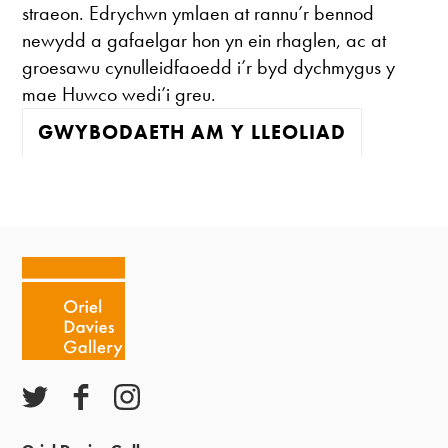
straeon. Edrychwn ymlaen at rannu’r bennod
newydd a gafaelgar hon yn ein rhaglen, ac at
groesawu cynulleidfaoedd i’r byd dychmygus y
mae Huwco wedi’i greu.
GWYBODAETH AM Y LLEOLIAD
Mae'r oriel ar agor:
Mawrth - Sadwrn 10 - 4
Caffi yn cau am 3
Ac eithrio digwyddiadau arbennig
Gwyliau banc ar gau