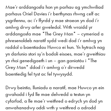
Mae’r arddangosfa hon yn parhau ag ymchwiliad
parhaus Oriel Davies i’r berthynas rhwng celf ac
ysgrifennu, ac i’r ffyrdd y mae straeon yn dod i’r
amlwg drwy arfer gweledol. Wrth wraidd yr
arddangosfa mae *The Grey Man* – cymeriad a
phresenoldeb naratif sydd wedi dod i’r amlwg yn
raddol o baentiadau Huwco ei hun. Yn hytrach nag
yn darlunio stori sy’n bodoli eisoes, mae’r gweithiau
yn rhoi genedigaeth i un – gan ganiatáu i *The
Grey Man* ddod i’r amlwg o’r dirwedd
baentiedig fel tyst ac fel tywysydd.
Drwy beintio, lluniadu a naratif, mae Huwco yn ein
gwahodd i fyd lle mae delwedd a testun yn
cyfarfod, a lle mae’r weithred o edrych yn dod yn
anwahanadwy oddi wrth y weithred o adrodd