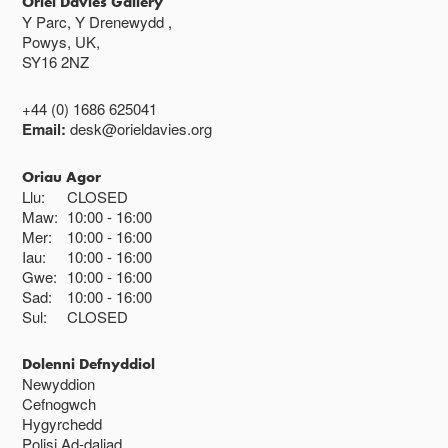
Oriel Davies Gallery
Y Parc, Y Drenewydd ,
Powys, UK,
SY16 2NZ
+44 (0) 1686 625041
Email:
desk@orieldavies.org
Oriau Agor
Llu:
CLOSED
Maw:
10:00
16:00
Mer:
10:00
16:00
Iau:
10:00
16:00
Gwe:
10:00
16:00
Sad:
10:00
16:00
Sul:
CLOSED
Dolenni Defnyddiol
Newyddion
Cefnogwch
Hygyrchedd
Polisi Ad-daliad