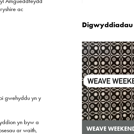
 Ŵyl Amgueddfeydd
ryshire ac
Mae'r oriel ar 
Digwyddiadau C
Mawrth - Sadwr
Caffi yn cau am
Ac eithrio digwy
Gwyliau banc 
roi gwehyddu yn y
hyddion yn byw a
WEAVE WEEKEND
osesau ar waith,