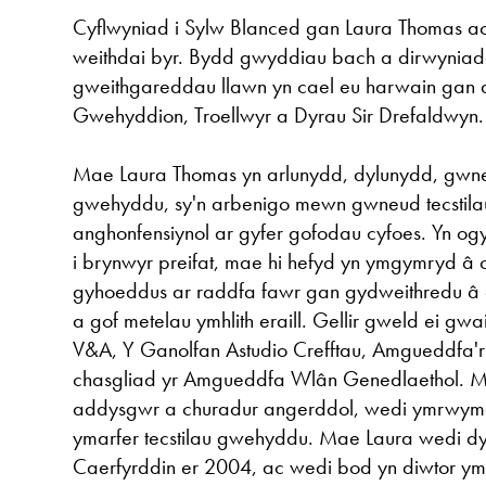
Cyflwyniad i Sylw Blanced gan Laura Thomas a
weithdai byr. Bydd gwyddiau bach a dirwyniada
gweithgareddau llawn yn cael eu harwain gan
Gwehyddion, Troellwyr a Dyrau Sir Drefaldwyn.
Mae Laura Thomas yn arlunydd, dylunydd, gwneu
gwehyddu, sy'n arbenigo mewn gwneud tecstila
anghonfensiynol ar gyfer gofodau cyfoes. Yn og
i brynwyr preifat, mae hi hefyd yn ymgymryd â 
gyhoeddus ar raddfa fawr gan gydweithredu â
a gof metelau ymhlith eraill. Gellir gweld ei gwa
V&A, Y Ganolfan Astudio Crefftau, Amgueddfa'r
chasgliad yr Amgueddfa Wlân Genedlaethol. M
addysgwr a churadur angerddol, wedi ymrwymo i
ymarfer tecstilau gwehyddu. Mae Laura wedi dy
Caerfyrddin er 2004, ac wedi bod yn diwtor ym