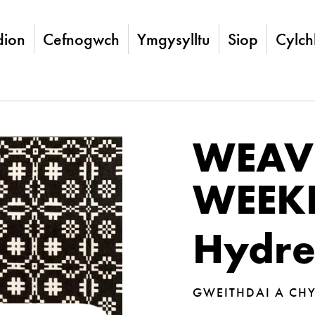
ion
Cefnogwch
Ymgysylltu
Siop
Cylch
WEAV
WEEK
Hydre
GWEITHDAI A CH