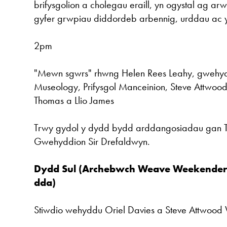
brifysgolion a cholegau eraill, yn ogystal ag ar
gyfer grwpiau diddordeb arbennig, urddau ac y
2pm
"Mewn sgwrs" rhwng Helen Rees Leahy, gwehyd
Museology, Prifysgol Manceinion, Steve Attwood
Thomas a Llio James
Trwy gydol y dydd bydd arddangosiadau gan T
Gwehyddion Sir Drefaldwyn.
Dydd Sul (Archebwch Weave Weekender
dda)
Stiwdio wehyddu Oriel Davies a Steve Attwood 