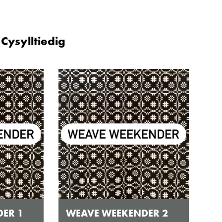
agor:
ysylltiedig
n 10 - 4
 3
ddiadau arbennig
ar gau
ER 1
WEAVE WEEKENDER 2