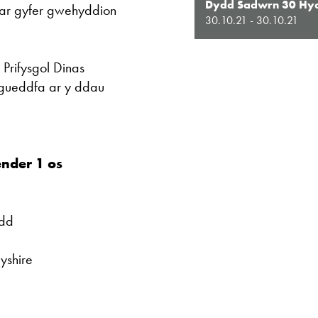
Dydd Sadwrn 30 Hy
 ar gyfer gwehyddion
30.10.21 - 30.10.21
Prifysgol Dinas
gueddfa ar y ddau
nder 1 os
ydd
yshire