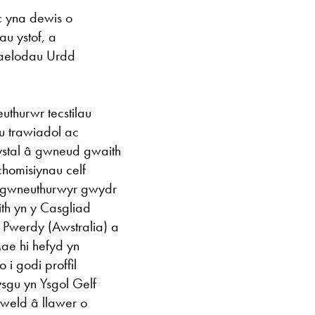
c yna dewis o
u ystof, a
 aelodau Urdd
thurwr tecstilau
u trawiadol ac
ystal â gwneud gwaith
chomisiynau celf
 gwneuthurwyr gwydr
ith yn y Casgliad
 Pwerdy (Awstralia) a
ae hi hefyd yn
 godi proffil
sgu yn Ysgol Gelf
weld â llawer o