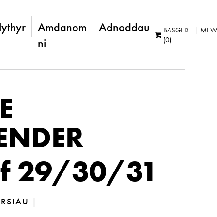
lythyr
Amdanom
Adnoddau
BASGED
MEW
(0)
ni
E
ENDER
f 29/30/31
YRSIAU
|