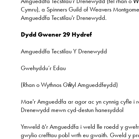
Amgueddfa Tecstilau'r Drenewydd (fel rhan o
Cymru), a Spinners Guild of Weavers Montgome
Amgueddfa Tecstilau'r Drenewydd.
Dydd Gwener 29 Hydref
Amgueddfa Tecstilau Y Drenewydd
Gwehyddu’r Edau
(Rhan o Wythnos Gŵyl Amgueddfeydd)
Mae'r Amgueddfa ar agor ac yn cynnig cyfle i 
Drenewydd mewn cyd-destun hanesyddol
Ymweld â'r Amgueddfa i weld lle roedd y gwe
gwylio crefftau pobl wrth eu gwaith. Gweld y pr