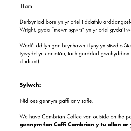
11am
Derbyniad bore yn yr oriel i ddathlu arddangos
Wright, gyda “mewn sgwrs” yn yr oriel gyda’i wa
Wedi'i ddilyn gan brynhawn i fyny yn stiwdio Ste
tywydd yn caniatáu, taith gerdded gwehyddion.
cludiant)
Sylwch:
Nid oes gennym gaffi ar y safle.
We have Cambrian Coffee van outside on the p
gennym fan Coffi Cambrian y tu allan ar 