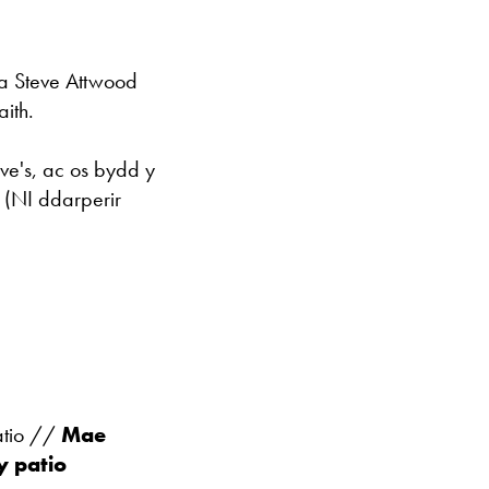
fa Steve Attwood
ith.
ve's, ac os bydd y
 (NI ddarperir
atio //
Mae
y patio