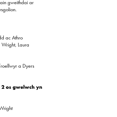
wain gweithdai ar
sgolion.
d ac Athro
 Wright, Laura
roellwyr a Dyers
 2 os gwelwch yn
Wright