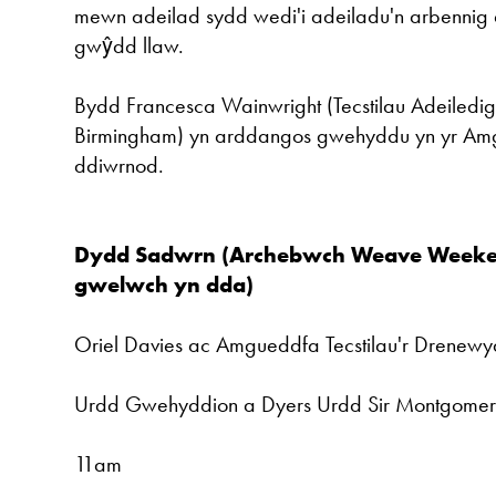
mewn adeilad sydd wedi'i adeiladu'n arbennig
gwŷdd llaw.
Bydd Francesca Wainwright (Tecstilau Adeiledig 
Birmingham) yn arddangos gwehyddu yn yr Am
ddiwrnod.
Dydd Sadwrn (Archebwch Weave Weeke
gwelwch yn dda)
Oriel Davies ac Amgueddfa Tecstilau'r Drenew
Urdd Gwehyddion a Dyers Urdd Sir Montgomer
11am