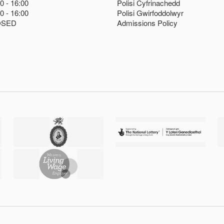
00
16:00
Polisi Cyfrinachedd
00
16:00
Polisi Gwirfoddolwyr
OSED
Admissions Policy