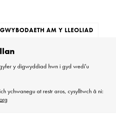
GWYBODAETH AM Y LLEOLIAD
llan
gyfer y digwyddiad hwn i gyd wedi'u
ch ychwanegu at restr aros, cysylltwch â ni:
org
agor: