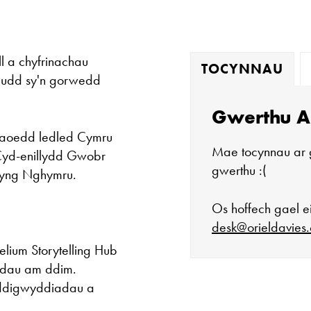
l a chyfrinachau
TOCYNNAU
l cudd sy'n gorwedd
Gwerthu A
dfaoedd ledled Cymru
Mae tocynnau ar 
 Cyd-enillydd Gwobr
gwerthu :(
d yng Nghymru.
Os hoffech gael ei
desk@orieldavies.
lium Storytelling Hub
adau am ddim.
o ddigwyddiadau a
Mae'r oriel ar 