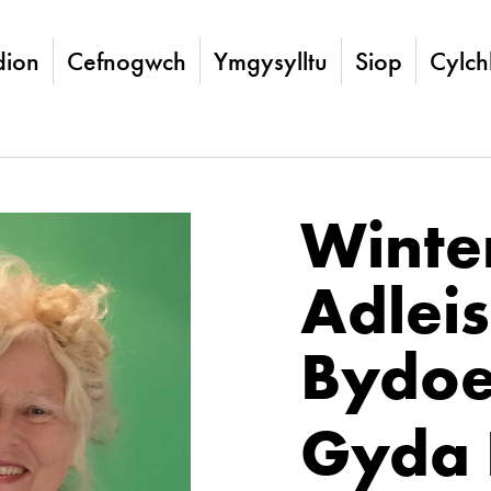
ion
Cefnogwch
Ymgysylltu
Siop
Cylch
Winter
Adleis
Bydoe
Gyda 