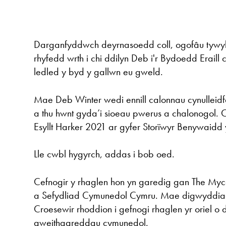
Darganfyddwch deyrnasoedd coll, ogofâu tywyl
rhyfedd wrth i chi ddilyn Deb i'r Bydoedd Erail
ledled y byd y gallwn eu gweld.
Mae Deb Winter wedi ennill calonnau cynullei
a thu hwnt gyda’i sioeau pwerus a chalonogol.
Esyllt Harker 2021 ar gyfer Storïwyr Benywaid
Lle cwbl hygyrch, addas i bob oed.
Cefnogir y rhaglen hon yn garedig gan The Myce
a Sefydliad Cymunedol Cymru. Mae digwyddi
Croesewir rhoddion i gefnogi rhaglen yr oriel 
gweithgareddau cymunedol.