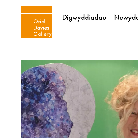
Digwyddiadau
Newydd