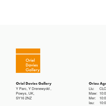
Oriel Davies Gallery
Oriau Ag
Y Parc, Y Drenewydd ,
Llu:
CL
Powys, UK,
Maw:
10:
SY16 2NZ
Mer:
10:
Iau:
10: