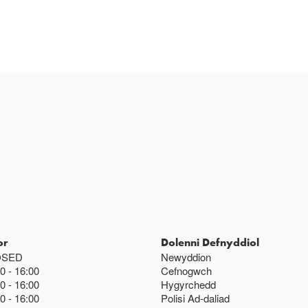
or
Dolenni Defnyddiol
OSED
Newyddion
00
16:00
Cefnogwch
00
16:00
Hygyrchedd
00
16:00
Polisi Ad-daliad