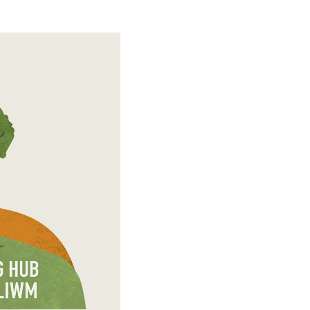
Mawrth - Sadwr
Caffi yn cau am
Ac eithrio digwy
Gwyliau banc 