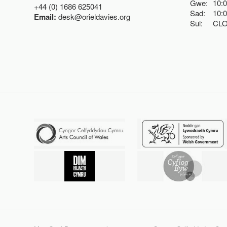
Gwe:
10:
+44 (0) 1686 625041
Sad:
10:
Email:
desk@orieldavies.org
Sul:
CL