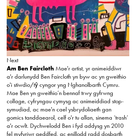
Next
Am Ben Faircloth
Mae'r artist, yr animeiddiwr
a'r darlunydd Ben Faircloth
yn byw ac yn gweithio
o'i stiwdio/tŷ cyngor yng Nghanolbarth Cymru.
Mae Ben yn gweithio’n bennaf trwy gyfrwng
collage, cyfryngau cymysg ac animeiddiad stop-
symudiad, ac mae'n cael ysbrydoliaeth gan
gomics tanddaearol, celf o'r tu allan, sinema ‘trash’
a'r ocwlt. Dychwelodd Ben i fyd addysg yn 2010
fel myfyriwr aeddfed, ac enillodd radd dosbarth