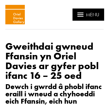
MENU
Gweithdai gwneud
Ffansin yn Oriel
Davies ar gyfer pobl
ifanc 16 – 25 oed
Dewch i gwrdd â phobl ifanc
eraill i wneud a chyhoeddi
eich Ffansin, eich hun