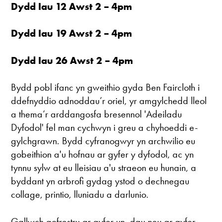
Dydd Iau 12 Awst 2 – 4pm
Dydd Iau 19 Awst 2 – 4pm
Dydd Iau 26 Awst 2 – 4pm
Bydd pobl ifanc yn gweithio gyda Ben Faircloth i
ddefnyddio adnoddau’r oriel, yr amgylchedd lleol
a thema’r arddangosfa bresennol 'Adeiladu
Dyfodol' fel man cychwyn i greu a chyhoeddi e-
gylchgrawn. Bydd cyfranogwyr yn archwilio eu
gobeithion a'u hofnau ar gyfer y dyfodol, ac yn
tynnu sylw at eu lleisiau a'u straeon eu hunain, a
byddant yn arbrofi gydag ystod o dechnegau
collage, printio, lluniadu a darlunio.
Gallwch gofrestru ar gyfer un, dau neu ar gyfer