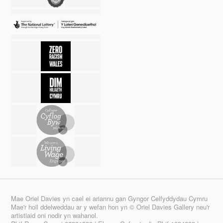
Mae Oriel Davies yn cael ei ariannu gan Gyngor Celfyddydau Cymru
Mae'r holl ddelweddau ar y wefan hon yn © Oriel Davies Gallery neu'r
artistiaid oni nodir yn wahanol.