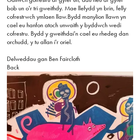
bob un o'r tri gweithdy. Mae llefydd yn brin, felly
cofrestrwch ymlaen llaw.Bydd manylion llawn yn
cael eu hanfon atoch unwaith y byddwch wedi
cofrestru. Bydd y gweithdai'n cael eu rhedeg dan
orchudd, y tu allan i'r oriel.
Delweddau gan Ben Faircloth
Back