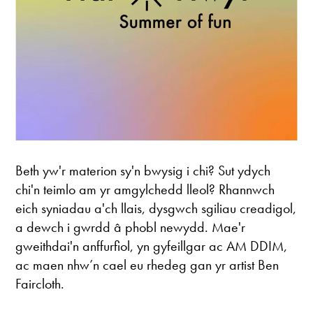
Beth yw'r materion sy'n bwysig i chi? Sut ydych
chi'n teimlo am yr amgylchedd lleol? Rhannwch
eich syniadau a'ch llais, dysgwch sgiliau creadigol,
a dewch i gwrdd â phobl newydd. Mae'r
gweithdai'n anffurfiol, yn gyfeillgar ac AM DDIM,
ac maen nhw’n cael eu rhedeg gan yr artist Ben
Faircloth.