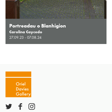
Portreadau o Blanhigion
Carolina Caycedo
27.09.23 - 07.08.24