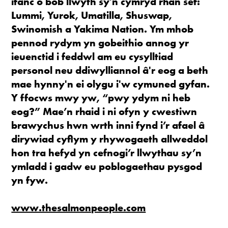
ifanc o bob llwyth sy'n cymryd rhan sef:
Lummi, Yurok, Umatilla, Shuswap,
Swinomish a Yakima Nation. Ym mhob
pennod rydym yn gobeithio annog yr
ieuenctid i feddwl am eu cysylltiad
personol neu ddiwylliannol â'r eog a beth
mae hynny'n ei olygu i'w cymuned gyfan.
Y ffocws mwy yw, “pwy ydym ni heb
eog?” Mae’n rhaid i ni ofyn y cwestiwn
brawychus hwn wrth inni fynd i’r afael â
dirywiad cyflym y rhywogaeth allweddol
hon tra hefyd yn cefnogi’r llwythau sy’n
ymladd i gadw eu poblogaethau pysgod
yn fyw.
www.thesalmonpeople.com