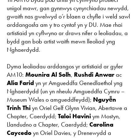
unigol mawr, gan gynnwys cynyrchiadau newydd,
gwaith nas gwelwyd o’r blaen a chyfle i weld sawl
arddangosfa am y tro cyntaf yn y DU. Mae rhai
artistiaid yn cyflwyno ar draws nifer o leoliadau, a
bydd gan bob artist waith mewn lleoliad yng
Nghaerdydd.
Dyma leoliadau arddangos yr artistiaid ar gyfer
AM10:
Mounira Al Solh
,
Rushdi Anwar
ac
Alia Farid
yn yr Amgueddfa Genedlaethol yng
Nghaerdydd (un yn nheulu Amgueddfa Cymru –
Museum Wales o amgueddfeydd);
Nguyễn
Trinh Thi
yn Oriel Gelf Glynn Vivian, Abertawe a
Chapter, Caerdydd;
Taloi Havini
ym Mostyn,
Llandudno a Chapter, Caerdydd;
Carolina
Caycedo
yn Oriel Davies, y Drenewydd a