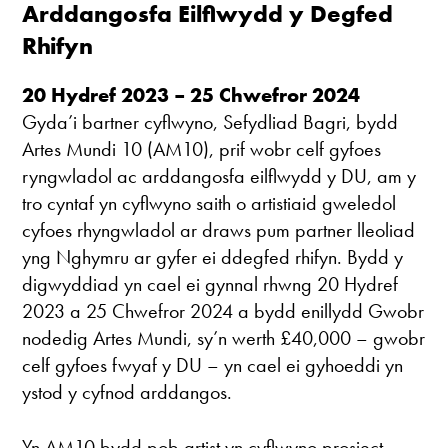
Arddangosfa Eilflwydd y Degfed
Rhifyn
20 Hydref 20
23 – 2
5 Chwefror 2024
Gyda’i bartner cyflwyno, Sefydliad Bagri, bydd
Artes Mundi 10 (AM10), prif wobr celf gyfoes
ryngwladol ac arddangosfa eilflwydd y DU, am y
tro cyntaf yn cyflwyno saith o artistiaid gweledol
cyfoes rhyngwladol ar draws pum partner lleoliad
yng Nghymru ar gyfer ei ddegfed rhifyn. Bydd y
digwyddiad yn cael ei gynnal rhwng 20 Hydref
2023 a 25 Chwefror 2024 a bydd enillydd Gwobr
nodedig Artes Mundi, sy’n werth £40,000 – gwobr
celf gyfoes fwyaf y DU – yn cael ei gyhoeddi yn
ystod y cyfnod arddangos.
Yn AM10 bydd pob artist yn cyflwyno prosiect