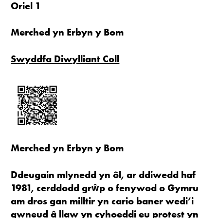
Oriel 1
Merched yn Erbyn y Bom
Swyddfa Diwylliant Coll
Merched yn Erbyn y Bom
Ddeugain mlynedd yn ôl, ar ddiwedd haf
1981, cerddodd grŵp o fenywod o Gymru
am dros gan milltir yn cario baner wedi’i
gwneud â llaw yn cyhoeddi eu protest yn