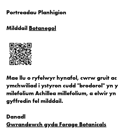
Portreadau Planhigion
Milddail
Botanegol
Mae llu o ryfelwyr hynafol, cwrw gruit ac
ymchwiliad i ystyron cudd "brodorol" yn y
milefolium Achillea
millefolium
, a elwir yn
gyffredin fel milddail.
Danadl
Gwrandewch gyda Forage Botanicals