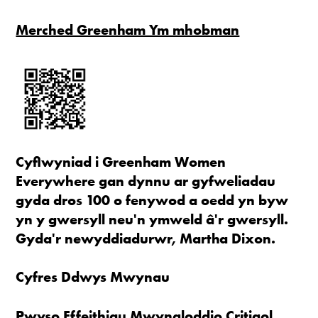
Merched Greenham Ym mhobman
Cyflwyniad i Greenham Women
Everywhere gan dynnu ar gyfweliadau
gyda dros 100 o fenywod a oedd yn byw
yn y gwersyll neu'n ymweld â'r gwersyll.
Gyda'r newyddiadurwr, Martha Dixon.
Cyfres Ddwys Mwynau
Pwyso Effeithiau Mwyngloddio Critigol