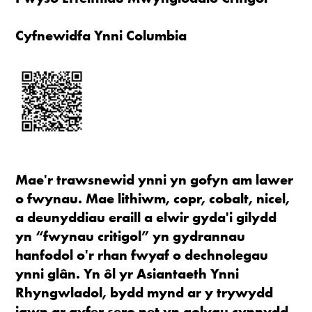
Cyfnewidfa Ynni Columbia
Mae'r trawsnewid ynni yn gofyn am lawer
o fwynau. Mae lithiwm, copr, cobalt, nicel,
a deunyddiau eraill a elwir gyda'i gilydd
yn “fwynau critigol” yn gydrannau
hanfodol o'r rhan fwyaf o dechnolegau
ynni glân. Yn ôl yr Asiantaeth Ynni
Rhyngwladol, bydd mynd ar y trywydd
iawn ar gyfer sero net yn golygu cynnydd