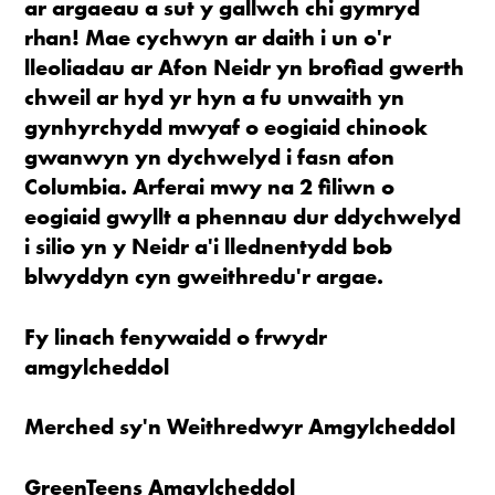
ar argaeau a sut y gallwch chi gymryd
rhan! Mae cychwyn ar daith i un o'r
lleoliadau ar Afon Neidr yn brofiad gwerth
chweil ar hyd yr hyn a fu unwaith yn
gynhyrchydd mwyaf o eogiaid chinook
gwanwyn yn dychwelyd i fasn afon
Columbia. Arferai mwy na 2 filiwn o
eogiaid gwyllt a phennau dur ddychwelyd
i silio yn y Neidr a'i llednentydd bob
blwyddyn cyn gweithredu'r argae.
Fy linach fenywaidd o frwydr
amgylcheddol
Merched sy'n Weithredwyr Amgylcheddol
GreenTeens Amgylcheddol