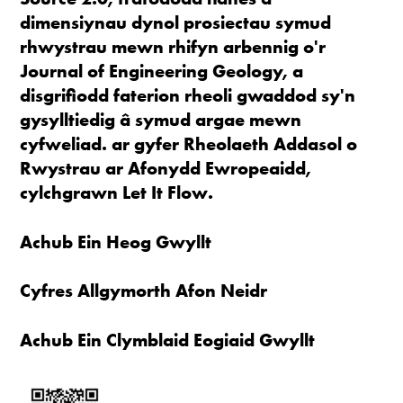
dimensiynau dynol prosiectau symud
rhwystrau mewn rhifyn arbennig o'r
Journal of Engineering Geology, a
disgrifiodd faterion rheoli gwaddod sy'n
gysylltiedig â symud argae mewn
cyfweliad. ar gyfer Rheolaeth Addasol o
Rwystrau ar Afonydd Ewropeaidd,
cylchgrawn Let It Flow.
Achub Ein Heog Gwyllt
Cyfres Allgymorth Afon Neidr
Achub Ein Clymblaid Eogiaid Gwyllt