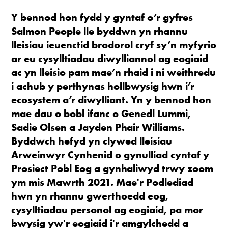
Y bennod hon fydd y gyntaf o’r gyfres
Salmon People lle byddwn yn rhannu
lleisiau ieuenctid brodorol cryf sy’n myfyrio
ar eu cysylltiadau diwylliannol ag eogiaid
ac yn lleisio pam mae’n rhaid i ni weithredu
i achub y perthynas hollbwysig hwn i’r
ecosystem a’r diwylliant. Yn y bennod hon
mae dau o bobl ifanc o Genedl Lummi,
Sadie Olsen a Jayden Phair Williams.
Byddwch hefyd yn clywed lleisiau
Arweinwyr Cynhenid
o gynulliad cyntaf y
Prosiect Pobl Eog a gynhaliwyd trwy zoom
ym mis Mawrth 2021. Mae'r Podlediad
hwn yn rhannu gwerthoedd eog,
cysylltiadau personol ag eogiaid, pa mor
bwysig yw'r eogiaid i'r amgylchedd a