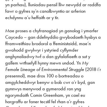
yn parhau), lluniadau pensil lliw newydd ar raddfa
fawr o gyfres sy’n canolbwyntio ar arferion
echdynnu a’u heffaith ar y tir.
Mae proses a chyfranogiad yn ganolog i ymarfer
Caycedo – gan ddefnyddio gwybodaeth hysbys a
fframweithiau brodorol a ffeministaidd, mae’n
gwahodd gwylwyr i ystyried cyflymder
anghynaliadwy twf o dan gyfalafiaeth a sut y
gallem wrthsefyll hynny mewn undod. Yn
My
Female Lineage of Environmental Struggle
(2018 i’r
presennol), mae dros 100 o bortreadau o
amgylcheddwyr benyw o bob cwr o’r byd, gan
gynnwys menywod a gymerodd ran yng
ngorymdaith Comin Greenham, yn cael eu
hargraffu ar faner tecstil fel rhan o’r gyfres