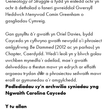
Geneology of Struggle
a fydd yn eistedd ochr yn
ochr â detholiad o faneri gwreiddiol Gwersyll
Heddwch Menywod Comin Greenham o
gasgliadau Cymreig.
Gan gysylltu â’r gwaith yn Oriel Davies, bydd
Caycedo yn cyflwyno gwaith newydd o’i phrosiect
amlgyfrwng
Be Dammed
(2012 ac yn parhau) yn
Chapter, Caerdydd. Wedi’i leoli yn y blwch golau
uwchben mynedfa’r adeilad, mae’r gwaith
delweddau a thestun mawr yn edrych ar effaith
argaeau trydan dŵr a phrosiectau seilwaith mawr
eraill ar gymunedau a’r amgylchedd.
P
odlediadau sy'n archwilio syniadau yng
Ngwaith Carolina Caycedo
Y tu allan