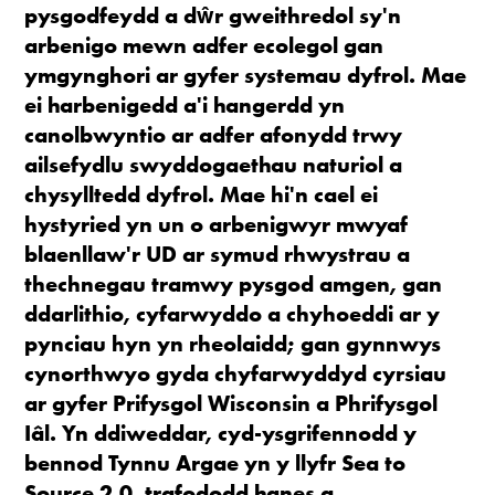
pysgodfeydd a dŵr gweithredol sy'n
arbenigo mewn adfer ecolegol gan
ymgynghori ar gyfer systemau dyfrol. Mae
ei harbenigedd a'i hangerdd yn
canolbwyntio ar adfer afonydd trwy
ailsefydlu swyddogaethau naturiol a
chysylltedd dyfrol. Mae hi'n cael ei
hystyried yn un o arbenigwyr mwyaf
blaenllaw'r UD ar symud rhwystrau a
thechnegau tramwy pysgod amgen, gan
ddarlithio, cyfarwyddo a chyhoeddi ar y
pynciau hyn yn rheolaidd; gan gynnwys
cynorthwyo gyda chyfarwyddyd cyrsiau
ar gyfer Prifysgol Wisconsin a Phrifysgol
Iâl. Yn ddiweddar, cyd-ysgrifennodd y
bennod Tynnu Argae yn y llyfr Sea to
Source 2.0, trafododd hanes a