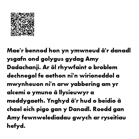
Mae'r bennod hon yn ymwneud â'r danadl
ysgafn ond golygus gydag Amy
Dadachanji. Ar ôl rhywfaint o broblem
dechnegol fe aethon ni'n wirioneddol a
mwynheuon ni'n arw yabbering am yr
alcemi o ymuno â llysieuwyr a
meddygaeth. Ynghyd â'r hud o beidio â
chael eich pigo gan y Danadl. Roedd gan
Amy fewnwelediadau gwych ar ryseitiau
hefyd.