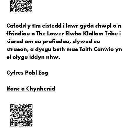
Cafodd y tîm eistedd i lawr gyda chwpl o'n
ffrindiau o The Lower Elwha Klallam Tribe i
siarad am eu profiadau, clywed eu
straeon, a dysgu beth mae Taith Canŵio yn
ei olygu iddyn nhw.
Cyfres Pobl Eog
Ifanc a Chynhenid