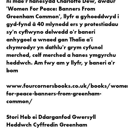
ni mae'r hanesydd Charlotte Dew, awdur
'Women For Peace: Banners From
Greenham Common', llyfr a gyhoeddwyd i
gyd-fynd â 40 mlynedd ers y protestiadau
sy'n cyflwyno delwedd o'r baneri
anhygoel a wnaed gan Thalia a'i
chymrodyr yn dathlu'r grym cyfunol
merched, celf merched a hanes ymgyrchu
heddwch. Am fwy am y llyfr, y baneri a'r
bom
www.fourcornersbooks.co.uk/books/wome
for-peace-banners-from-greenham-
common/
Stori Heb ei Ddarganfod Gwersyll
Heddwch Cyffredin Greenham