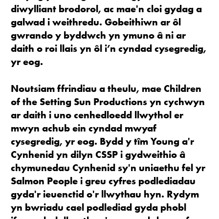
diwylliant brodorol, ac mae'n cloi gydag a
galwad i weithredu. Gobeithiwn ar ôl
gwrando y byddwch yn ymuno â ni ar
daith o roi llais yn ôl i’n cyndad cysegredig,
yr eog.
Noutsiam ffrindiau a theulu, mae Children
of the Setting Sun Productions yn cychwyn
ar daith i uno cenhedloedd llwythol er
mwyn achub ein cyndad mwyaf
cysegredig, yr eog. Bydd y tîm Young a'r
Cynhenid yn dilyn CSSP i gydweithio â
chymunedau Cynhenid
sy'n uniaethu fel yr
Salmon People i greu cyfres podlediadau
gyda'r ieuenctid o'r llwythau hyn. Rydym
yn bwriadu cael podlediad gyda phobl