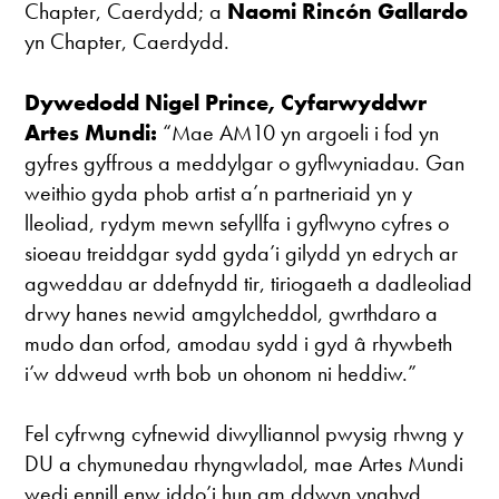
Chapter, Caerdydd; a
Naomi Rincón Gallardo
yn Chapter, Caerdydd.
Dywedodd Nigel Prince, Cyfarwyddwr
Artes Mundi:
“Mae AM10 yn argoeli i fod yn
gyfres gyffrous a meddylgar o gyflwyniadau. Gan
weithio gyda phob artist a’n partneriaid yn y
lleoliad, rydym mewn sefyllfa i gyflwyno cyfres o
sioeau treiddgar sydd gyda’i gilydd yn edrych ar
agweddau ar ddefnydd tir, tiriogaeth a dadleoliad
drwy hanes newid amgylcheddol, gwrthdaro a
mudo dan orfod, amodau sydd i gyd â rhywbeth
i’w ddweud wrth bob un ohonom ni heddiw.”
Fel cyfrwng cyfnewid diwylliannol pwysig rhwng y
DU a chymunedau rhyngwladol, mae Artes Mundi
wedi ennill enw iddo’i hun am ddwyn ynghyd