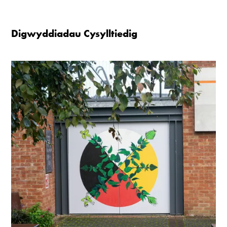
Mae'r oriel ar agor:
Digwyddiadau Cysylltiedig
Mawrth - Sadwrn 10 - 4
Caffi yn cau am 3
Ac eithrio digwyddiadau arbennig
Gwyliau banc ar gau