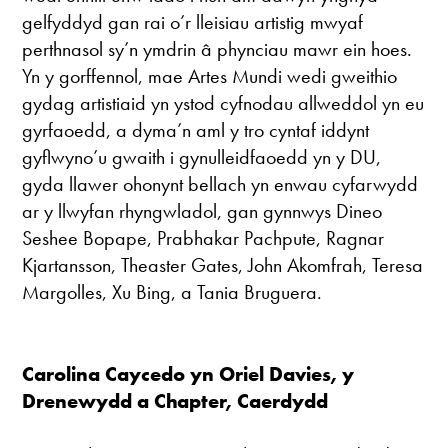
gelfyddyd gan rai o’r lleisiau artistig mwyaf
perthnasol sy’n ymdrin â phynciau mawr ein hoes.
Yn y gorffennol, mae Artes Mundi wedi gweithio
gydag artistiaid yn ystod cyfnodau allweddol yn eu
gyrfaoedd, a dyma’n aml y tro cyntaf iddynt
gyflwyno’u gwaith i gynulleidfaoedd yn y DU,
gyda llawer ohonynt bellach yn enwau cyfarwydd
ar y llwyfan rhyngwladol, gan gynnwys Dineo
Seshee Bopape, Prabhakar Pachpute, Ragnar
Kjartansson, Theaster Gates, John Akomfrah, Teresa
Margolles, Xu Bing, a Tania Bruguera.
Carolina Caycedo yn Oriel Davies, y
Drenewydd a Chapter, Caerdydd