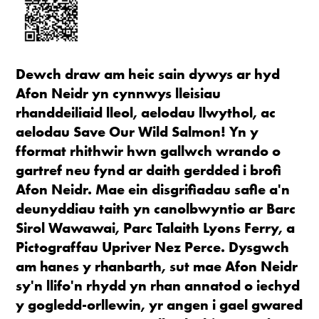
Dewch draw am heic sain dywys ar hyd
Afon Neidr yn cynnwys lleisiau
rhanddeiliaid lleol, aelodau llwythol, ac
aelodau Save Our Wild Salmon! Yn y
fformat rhithwir hwn gallwch wrando o
gartref neu fynd ar daith gerdded i brofi
Afon Neidr. Mae ein disgrifiadau safle a'n
deunyddiau taith yn canolbwyntio ar Barc
Sirol Wawawai, Parc Talaith Lyons Ferry, a
Pictograffau Upriver Nez Perce. Dysgwch
am hanes y rhanbarth, sut mae Afon Neidr
sy'n llifo'n rhydd yn rhan annatod o iechyd
y gogledd-orllewin, yr angen i gael gwared