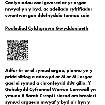
Canlyniadau cael gwared ar yr argae
mwyaf yn y byd, ac adeiladu cyfrifiadur
cwantwm gan ddefnyddio tonnau sain
Podlediad Cylchgrawn Gwyddoniaeth
Adfer tir ar ôl symud argae, plannu yn y
pridd siltiog a adawyd ar ôl ar ôl i argae
gael ei symud a chronfeydd dŵr gilio. Y
Gohebydd Cyfrannol Warren Cornwall yn
ymuno â Sarah Crespi i siarad am brosiect
symud argaeau mwyaf y byd a'r hyn y