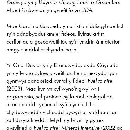
Ganwyd yn y Deyrnas Unedig i rieni o Golombia.
Mae hi’n byw ac yn gweithio yn UDA.
Mae Carolina Caycedo yn artist amlddisgyblaethol
sy’n adnabyddus am ei fideos, llyfrau artist,
cerfluniau a gosodweithiau sy’n ymdrin â materion
amgylcheddol a chymdeithasol.
Yn Oriel Davies yn y Drenewydd, bydd Caycedo
yn cyflwyno cyfres o weithiau hen a newydd gan
gynnwys dangosiad cyntaf y fideo,
Fuel to Fire
(2023). Mae hyn yn cyflwyno’r gwyliwr i
pagamento,
sef protocol sylfaenol ecolegol ac
economaidd cynhenid, sy’n cynnal llif a
chydbwysedd cylchoedd bywyd ar y ddaear ar
sail dwyochredd. Hefyd, cyflwynir y gyfres
gysylltiedig
Fuel to Fire:
Mineral Intensive
(2022 ac