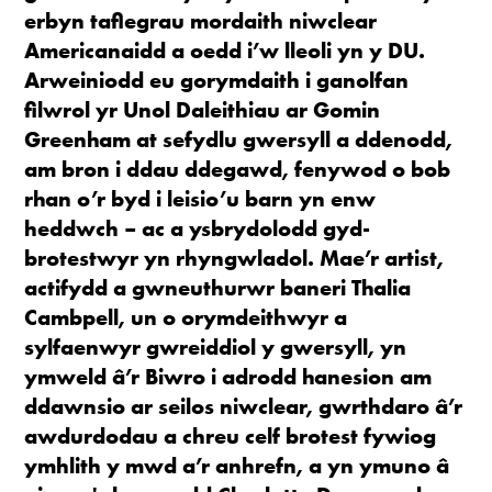
erbyn taflegrau mordaith niwclear
Americanaidd a oedd i’w lleoli yn y DU.
Arweiniodd eu gorymdaith i ganolfan
filwrol yr Unol Daleithiau ar Gomin
Greenham at sefydlu gwersyll a ddenodd,
am bron i ddau ddegawd, fenywod o bob
rhan o’r byd i leisio’u barn yn enw
heddwch – ac a ysbrydolodd gyd-
brotestwyr yn rhyngwladol. Mae’r artist,
actifydd a gwneuthurwr baneri Thalia
Cambpell, un o orymdeithwyr a
sylfaenwyr gwreiddiol y gwersyll, yn
ymweld â’r Biwro i adrodd hanesion am
ddawnsio ar seilos niwclear,
gwrthdaro â’r
awdurdodau a chreu celf brotest fywiog
ymhlith y mwd a’r anhrefn, a yn ymuno â