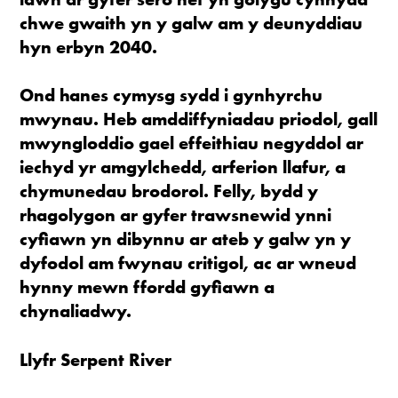
chwe gwaith yn y galw am y deunyddiau
hyn erbyn 2040.
Ond hanes cymysg sydd i gynhyrchu
mwynau. Heb amddiffyniadau priodol, gall
mwyngloddio gael effeithiau negyddol ar
iechyd yr amgylchedd, arferion llafur, a
chymunedau brodorol. Felly, bydd y
rhagolygon ar gyfer trawsnewid ynni
cyfiawn yn dibynnu ar ateb y galw yn y
dyfodol am fwynau critigol, ac ar wneud
hynny mewn ffordd gyfiawn a
c
hynaliadwy.
Llyfr Serpent River