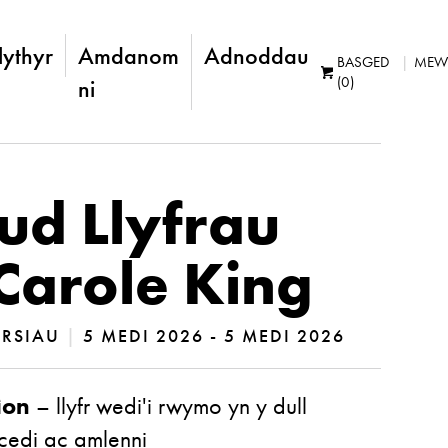
lythyr
Amdanom
Adnoddau
BASGED
MEW
(0)
ni
d Llyfrau
Carole King
YRSIAU
|
5 MEDI 2026 - 5 MEDI 2026
ion
– llyfr wedi'i rwymo yn y dull
cedi ac amlenni