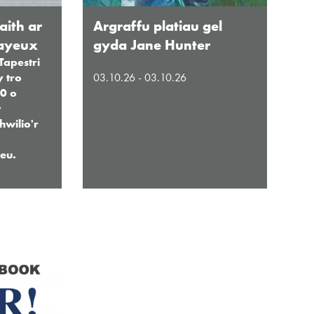
ith ar
Argraffu platiau gel
Bayeux
gyda Jane Hunter
Tapestri
 tro
03.10.26 - 03.10.26
00 o
y
wilio'r
eu.