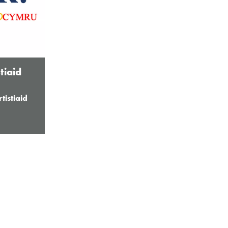
stiaid
rtistiaid