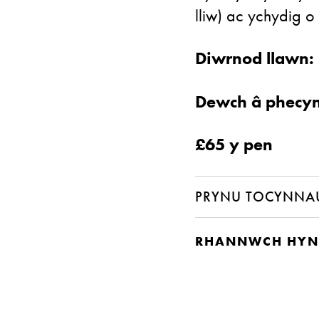
lliw) ac ychydig o
Diwrnod llawn:
Dewch â phecyn
£65 y pen
PRYNU TOCYNNA
RHANNWCH HYN