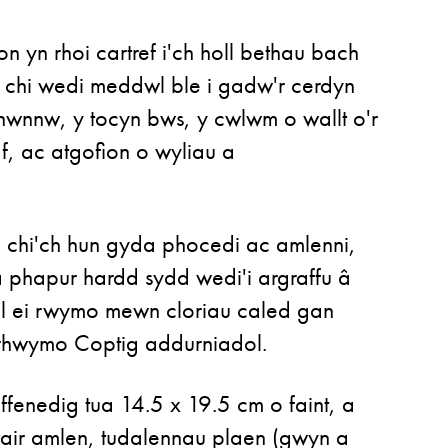
on yn rhoi cartref i'ch holl bethau bach
 chi wedi meddwl ble i gadw'r cerdyn
hwnnw, y tocyn bws, y cwlwm o wallt o'r
af, ac atgofion o wyliau a
 i chi'ch hun gyda phocedi ac amlenni,
â phapur hardd sydd wedi'i argraffu â
l ei rwymo mewn cloriau caled gan
 rhwymo Coptig addurniadol.
ffenedig tua 14.5 x 19.5 cm o faint, a
air amlen, tudalennau plaen (gwyn a