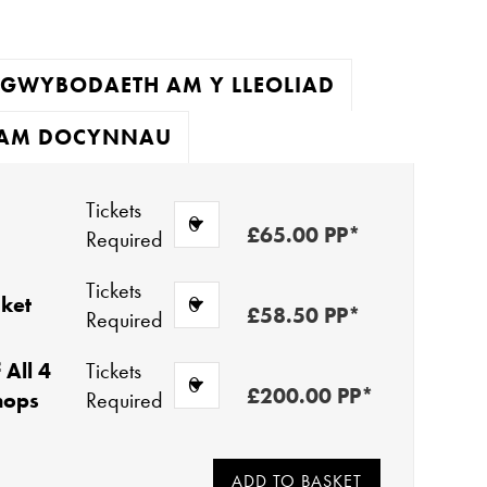
GWYBODAETH AM Y LLEOLIAD
AM DOCYNNAU
Tickets
£65.00 PP*
Required
Tickets
ket
£58.50 PP*
Required
 All 4
Tickets
£200.00 PP*
hops
Required