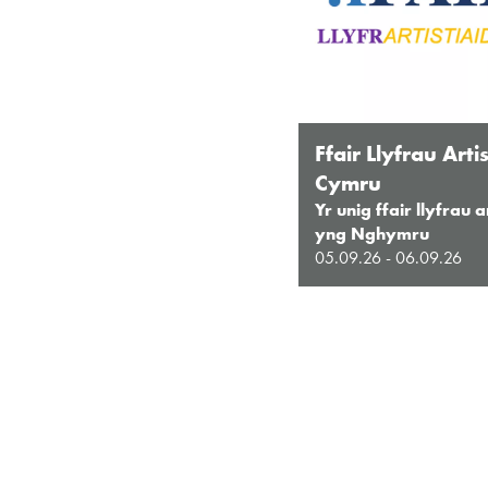
Ffair Llyfrau Arti
Cymru
Yr unig ffair llyfrau a
yng Nghymru
05.09.26 - 06.09.26