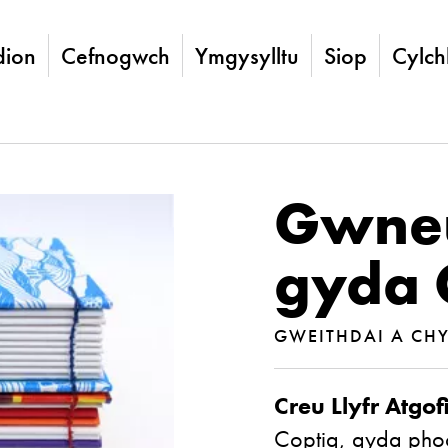
ion
Cefnogwch
Ymgysylltu
Siop
Cylch
Gwneu
gyda 
GWEITHDAI A CH
Creu Llyfr Atgof
Coptig, gyda pho