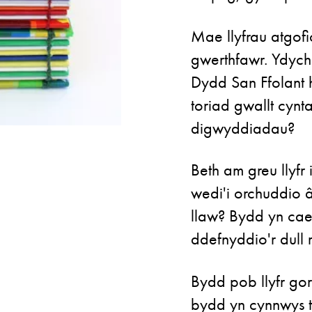
Mae llyfrau atgofi
gwerthfawr. Ydych
Dydd San Ffolant 
toriad gwallt cynt
digwyddiadau?
Beth am greu llyfr
wedi'i orchuddio 
llaw? Bydd yn cae
ddefnyddio'r dull
Bydd pob llyfr gor
bydd yn cynnwys t