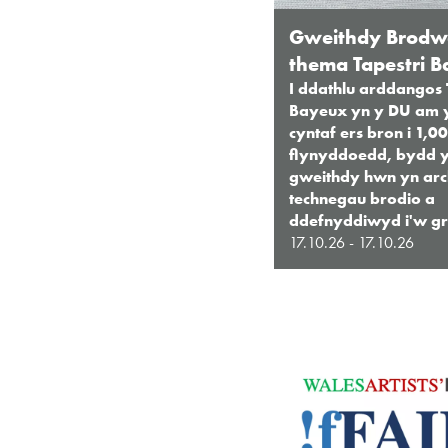
Gweithdy Brodwa
thema Tapestri 
I ddathlu arddangos 
Bayeux yn y DU am y
cyntaf ers bron i 1,0
flynyddoedd, bydd 
gweithdy hwn yn arch
technegau brodio a
ddefnyddiwyd i'w gr
17.10.26 - 17.10.26