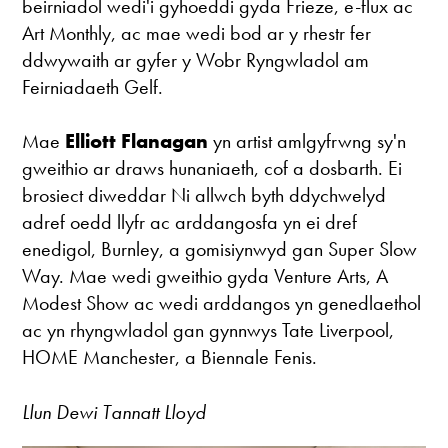
beirniadol wedi'i gyhoeddi gyda Frieze, e-flux ac
Art Monthly, ac mae wedi bod ar y rhestr fer
ddwywaith ar gyfer y Wobr Ryngwladol am
Feirniadaeth Gelf.
Mae
Elliott Flanagan
yn artist amlgyfrwng sy'n
gweithio ar draws hunaniaeth, cof a dosbarth. Ei
brosiect diweddar Ni allwch byth ddychwelyd
adref oedd llyfr ac arddangosfa yn ei dref
enedigol, Burnley, a gomisiynwyd gan Super Slow
Way. Mae wedi gweithio gyda Venture Arts, A
Modest Show ac wedi arddangos yn genedlaethol
ac yn rhyngwladol gan gynnwys Tate Liverpool,
HOME Manchester, a Biennale Fenis.
Llun Dewi Tannatt Lloyd