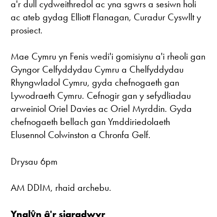
a'r dull cydweithredol ac yna sgwrs a sesiwn holi
ac ateb gydag Elliott Flanagan, Curadur Cyswllt y
prosiect.
Mae Cymru yn Fenis wedi'i gomisiynu a'i rheoli gan
Gyngor Celfyddydau Cymru a Chelfyddydau
Rhyngwladol Cymru, gyda chefnogaeth gan
Lywodraeth Cymru. Cefnogir gan y sefydliadau
arweiniol Oriel Davies ac Oriel Myrddin. Gyda
chefnogaeth bellach gan Ymddiriedolaeth
Elusennol Colwinston a Chronfa Gelf.
Drysau 6pm
AM DDIM, rhaid archebu.
Ynglŷn â'r siaradwyr