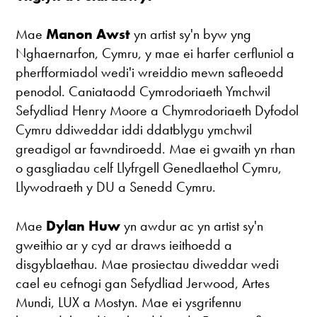
Mae
Manon Awst
yn artist sy'n byw yng
Nghaernarfon, Cymru, y mae ei harfer cerfluniol a
pherfformiadol wedi'i wreiddio mewn safleoedd
penodol. Caniataodd Cymrodoriaeth Ymchwil
Sefydliad Henry Moore a Chymrodoriaeth Dyfodol
Cymru ddiweddar iddi ddatblygu ymchwil
greadigol ar fawndiroedd. Mae ei gwaith yn rhan
o gasgliadau celf Llyfrgell Genedlaethol Cymru,
Llywodraeth y DU a Senedd Cymru.
Mae
Dylan Huw
yn awdur ac yn artist sy'n
gweithio ar y cyd ar draws ieithoedd a
disgyblaethau. Mae prosiectau diweddar wedi
cael eu cefnogi gan Sefydliad Jerwood, Artes
Mundi, LUX a Mostyn. Mae ei ysgrifennu