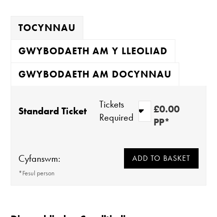
TOCYNNAU
GWYBODAETH AM Y LLEOLIAD
GWYBODAETH AM DOCYNNAU
Tickets
£0.00
Standard Ticket
Required
PP*
Cyfanswm:
*Fesul person
Mae'r oriel ar agor:
Mae'r rhan fwyaf o ddigwyddiadau yn Oriel
Davies yn rhad ac am ddim i'w mynychu ond