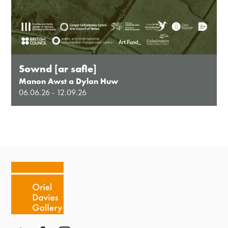
Sownd [ar safle]
Manon Awst a Dylan Huw
06.06.26 - 12.09.26