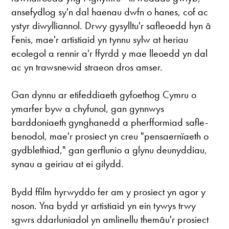
ansefydlog sy'n dal haenau dwfn o hanes, cof ac
ystyr diwylliannol. Drwy gysylltu'r safleoedd hyn â
Fenis, mae'r artistiaid yn tynnu sylw at heriau
ecolegol a rennir a'r ffyrdd y mae lleoedd yn dal
ac yn trawsnewid straeon dros amser.
Gan dynnu ar etifeddiaeth gyfoethog Cymru o
ymarfer byw a chyfunol, gan gynnwys
barddoniaeth gynghanedd a pherfformiad safle-
benodol, mae'r prosiect yn creu "pensaernïaeth o
gydblethiad," gan gerflunio a glynu deunyddiau,
synau a geiriau at ei gilydd.
Bydd ffilm hyrwyddo fer am y prosiect yn agor y
noson. Yna bydd yr artistiaid yn ein tywys trwy
sgwrs ddarluniadol yn amlinellu themâu'r prosiect