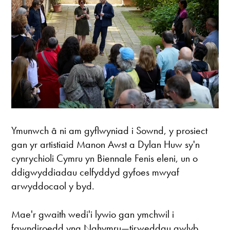
Ymunwch â ni am gyflwyniad i Sownd, y prosiect
gan yr artistiaid Manon Awst a Dylan Huw sy'n
cynrychioli Cymru yn Biennale Fenis eleni, un o
ddigwyddiadau celfyddyd gyfoes mwyaf
arwyddocaol y byd.
Mae'r gwaith wedi'i lywio gan ymchwil i
fawndiroedd yng Nghymru—tirweddau gwlyb,