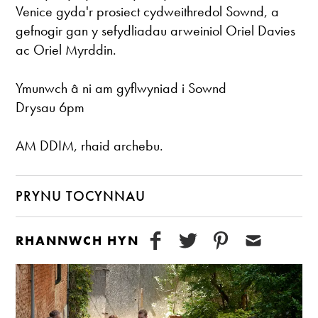
Venice gyda'r prosiect cydweithredol Sownd, a
gefnogir gan y sefydliadau arweiniol Oriel Davies
ac Oriel Myrddin.
Ymunwch â ni am gyflwyniad i Sownd
Drysau 6pm
AM DDIM, rhaid archebu.
PRYNU TOCYNNAU
RHANNWCH HYN