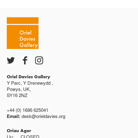
Oriel Davies Gallery
Y Parc, Y Drenewydd ,
Powys, UK,
SY16 2NZ
+44 (0) 1686 625041
Email:
desk@orieldavies.org
Oriau Agor
Llu:
CLOSED