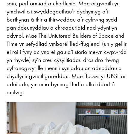
sain, perfformiad a cherflunio. Mae ei gwaith yn
ymchwilio i swyddogaethau’r dychymyg a’i
berthynas â thir a thirweddau a’r cyfrwng sydd
gan ddeunyddiau a chreaduriaid nad ydynt yn
ddynol. Mae The Untutored Builders of Space and
Time yn sefydliad ymbarél lled-ffuglenol (un y gellir
ei roi i fyny ac yna ei gau a'i storio mewn cwpwrdd
yn rhywle) sy'n creu cysylltiadau dros dro rhwng
cyfranogwyr lle rhennir syniadau ac adnoddau a
chydlynir gweithgareddau. Mae ffocws yr UBST ar
adeiladu, ym mha bynnag ffurf a allai ddod i’r
amlwg.