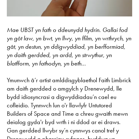
Mae UBST yn fath o ddeunydd hydrin. Gallai fod
yn gôt law, yn bwt, yn llwy, yn ffilm, yn wrthrych, yn
gât, yn destun, yn ddigwyddiad, yn berfformiad,
yn daith gerdded, yn ardd, yn strwythur, yn
blatfform, yn fathodyn, yn beth...
Ymunwch â’r artist amlddisgyblaethol Faith Limbrick
am daith gerdded o amgylch y Drenewydd, lle
bydd idiosyncrasi a digwyddiadau’n cael eu
cofleidio. Tynnwch lun o'r llawlyfr Untutored
Builders of Space and Time a chreu gwaith mewn
deialog gyda'r byd wrth i ni ddod ar ei draws.
Gan gerdded llwybr sy’n cynnwys canol tref y
Drenewydd a pharciau cyfagos, byddwn yn