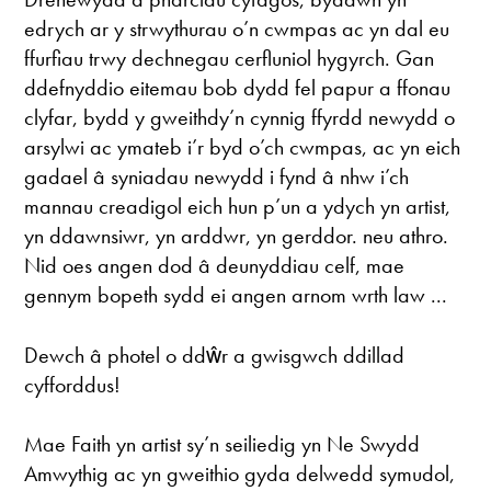
edrych ar y strwythurau o’n cwmpas ac yn dal eu
ffurfiau trwy dechnegau cerfluniol hygyrch. Gan
ddefnyddio eitemau bob dydd fel papur a ffonau
clyfar, bydd y gweithdy’n cynnig ffyrdd newydd o
arsylwi ac ymateb i’r byd o’ch cwmpas, ac yn eich
gadael â syniadau newydd i fynd â nhw i’ch
mannau creadigol eich hun p’un a ydych yn artist,
yn ddawnsiwr, yn arddwr, yn gerddor. neu athro.
Nid oes angen dod â deunyddiau celf, mae
gennym bopeth sydd ei angen arnom wrth law ...
Dewch â photel o ddŵr a gwisgwch ddillad
cyfforddus!
Mae Faith yn artist sy’n seiliedig yn Ne Swydd
Amwythig ac yn gweithio gyda delwedd symudol,