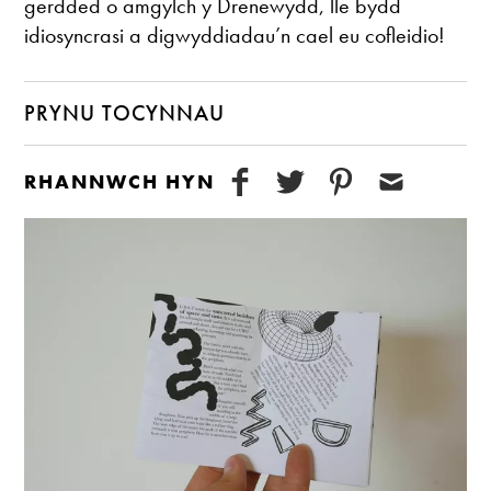
gerdded o amgylch y Drenewydd, lle bydd
idiosyncrasi a digwyddiadau’n cael eu cofleidio!
PRYNU TOCYNNAU
RHANNWCH HYN