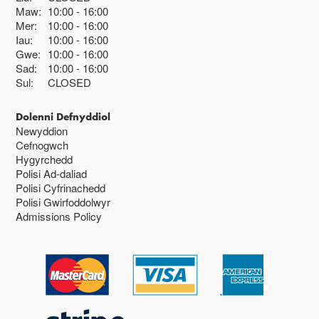
Maw:
10:00
16:00
Mer:
10:00
16:00
Iau:
10:00
16:00
Gwe:
10:00
16:00
Sad:
10:00
16:00
Sul:
CLOSED
Dolenni Defnyddiol
Newyddion
Cefnogwch
Hygyrchedd
Polisi Ad-daliad
Polisi Cyfrinachedd
Polisi Gwirfoddolwyr
Admissions Policy