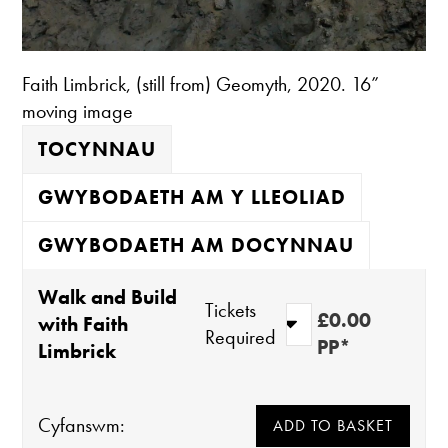
Faith Limbrick, (still from) Geomyth, 2020. 16”
moving image
TOCYNNAU
GWYBODAETH AM Y LLEOLIAD
GWYBODAETH AM DOCYNNAU
Walk and Build
Tickets
£0.00
with Faith
Required
PP*
Limbrick
Cyfanswm: