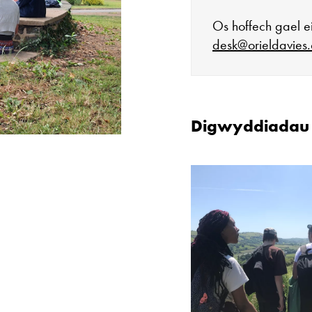
Os hoffech gael ei
desk@orieldavies.
Mae'r oriel ar 
Digwyddiadau C
Mawrth - Sadwr
Caffi yn cau am
Ac eithrio digwy
Gwyliau banc 