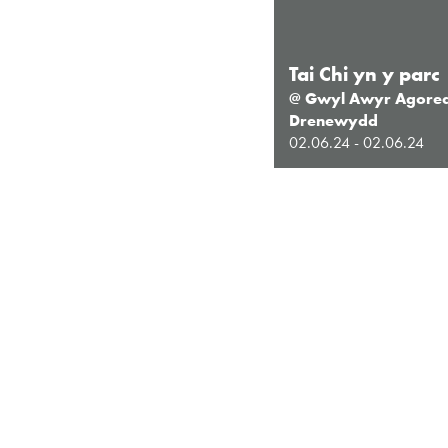
Tai Chi yn y parc
@ Gwyl Awyr Agore
Drenewydd
02.06.24 - 02.06.24