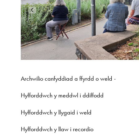
Archwilio canfyddiad a ffyrdd o weld -
Hyfforddwch y meddwl i ddiffodd
Hyfforddwch y llygaid i weld
Hyfforddwch y llaw i recordio