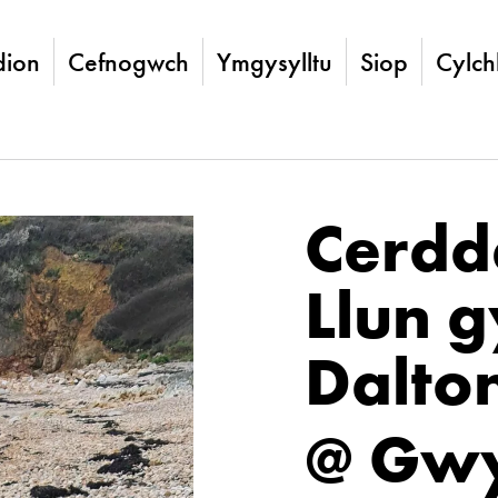
ion
Cefnogwch
Ymgysylltu
Siop
Cylch
Cerdd
Llun 
Dalto
@ Gwy