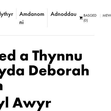
lythyr
Amdanom
Adnoddau
BASGED
MEW
(0)
ni
ed a Thynnu
gyda Deborah
n
l Awyr