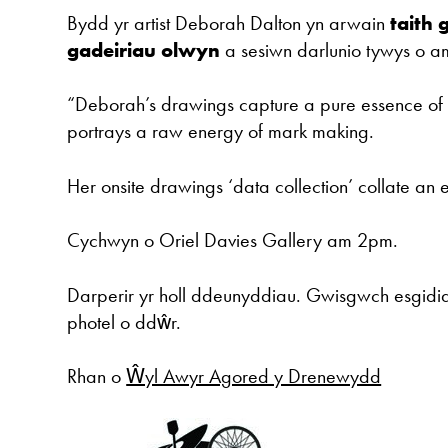
Bydd yr artist Deborah Dalton yn arwain
taith 
gadeiriau olwyn
a sesiwn darlunio tywys o 
“Deborah’s drawings capture a pure essence of 
portrays a raw energy of mark making.
Her onsite drawings ‘data collection’ collate an
Cychwyn o Oriel Davies Gallery am 2pm.
Darperir yr holl ddeunyddiau. Gwisgwch esgid
photel o ddŵr.
Rhan o
Ŵyl Awyr Agored y Drenewydd