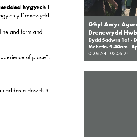
gerdded hygyrch i
amgylch y Drenewydd.
Gŵyl Awyr Agor
line and form and
Drenewydd Hw
Dydd Sadwrn 1af - D
Mehefin. 9.30am - 
01.06.24 - 02.06.24
 experience of place”.
iau addas a dewch â