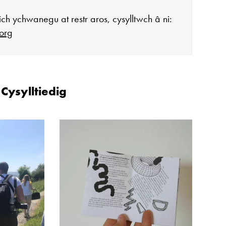
ch ychwanegu at restr aros, cysylltwch â ni:
org
agor:
ysylltiedig
n 10 - 4
 3
ddiadau arbennig
ar gau