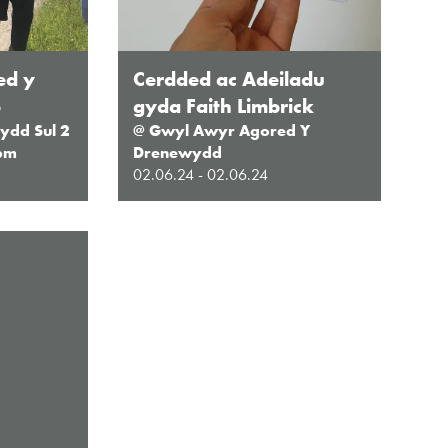
ed y
Cerdded ac Adeiladu
b
gyda Faith Limbrick
ydd Sul 2
@ Gwyl Awyr Agored Y
5pm
Drenewydd
02.06.24 - 02.06.24