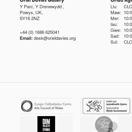
Oriel Davies Gallery
Oriau Ag
Y Parc, Y Drenewydd ,
Llu:
CL
Powys, UK,
Maw:
10:
SY16 2NZ
Mer:
10:
Iau:
10:
Gwe:
10:
+44 (0) 1686 625041
Sad:
10:
Email:
desk@orieldavies.org
Sul:
CL