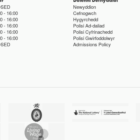
or
Dolenni Defnyddiol
OSED
Newyddion
00
16:00
Cefnogwch
00
16:00
Hygyrchedd
00
16:00
Polisi Ad-daliad
00
16:00
Polisi Cyfrinachedd
00
16:00
Polisi Gwirfoddolwyr
OSED
Admissions Policy