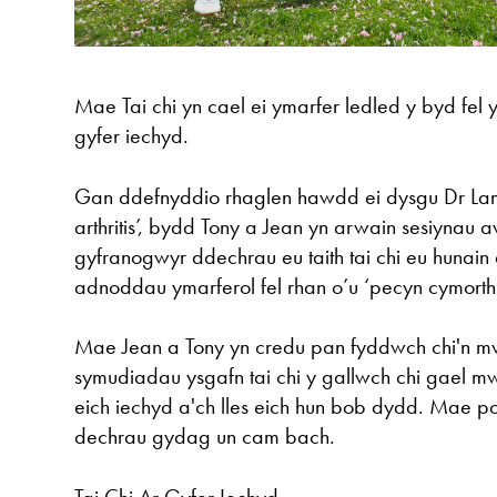
Mae Tai chi yn cael ei ymarfer ledled y byd fel y
gyfer iechyd.
Gan ddefnyddio rhaglen hawdd ei dysgu Dr Lam ‘
arthritis’, bydd Tony a Jean yn arwain sesiynau aw
gyfranogwyr ddechrau eu taith tai chi eu hunai
adnoddau ymarferol fel rhan o’u ‘pecyn cymorth t
Mae Jean a Tony yn credu pan fyddwch chi'n mw
symudiadau ysgafn tai chi y gallwch chi gael mw
eich iechyd a'ch lles eich hun bob dydd. Mae po
dechrau gydag un cam bach.
Tai Chi Ar Gyfer Iechyd