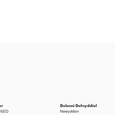
or
Dolenni Defnyddiol
OSED
Newyddion