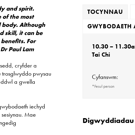
y and spirit.
TOCYNNAU
e of the most
nd body. Although
GWYBODAETH 
skill, it can be
 benefits. For
10.30 – 11.30a
” Dr Paul Lam
Tai Chi
sedd, cryfder a
u trosglwyddo pwysau
Cyfanswm:
eddwl a gwella
*Fesul person
 gwybodaeth iechyd
Mae'r oriel ar 
Mae'r rhan fwyaf
y sesiynau. Mae
Digwyddiadau C
ac am ddim i'w m
yngedig
Mawrth - Sadwr
wirfoddol yma i g