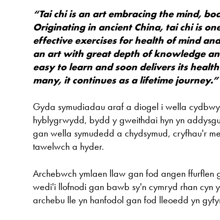
“Tai chi is an art embracing the mind, bod
Originating in ancient China, tai chi is on
effective exercises for health of mind a
an art with great depth of knowledge and 
easy to learn and soon delivers its health
many, it continues as a lifetime journey.
Gyda symudiadau araf a diogel i wella cydbwy
hyblygrwydd, bydd y gweithdai hyn yn addysg
gan wella symudedd a chydsymud, cryfhau'r m
tawelwch a hyder.
Archebwch ymlaen llaw gan fod angen ffurflen
wedi'i llofnodi gan bawb sy'n cymryd rhan cyn 
archebu lle yn hanfodol gan fod lleoedd yn gyf