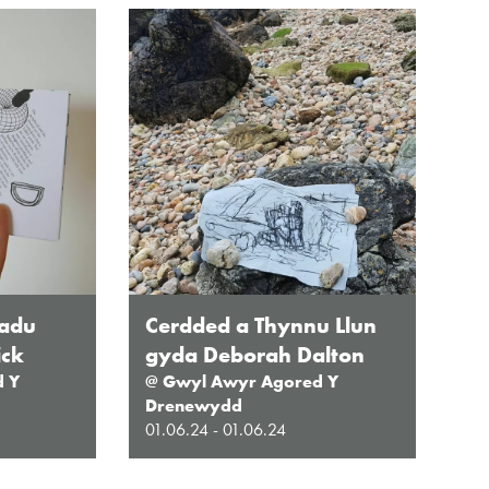
ddiadau, gweithgareddau a phrosiectau
 3
ddiadau arbennig
ar gau
ladu
Cerdded a Thynnu Llun
ick
gyda Deborah Dalton
d Y
@ Gwyl Awyr Agored Y
Drenewydd
01.06.24 - 01.06.24