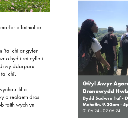
marfer effeithiol ar
tai chi ar gyfer
r o hyd i roi cyfle i
n drwy ddarparu
ai chi’.
Gŵyl Awyr Agor
ynhau llif a
Drenewydd Hw
y o reolaeth dros
Dydd Sadwrn 1af - D
b taith wych yn
Mehefin. 9.30am - 
01.06.24 - 02.06.24