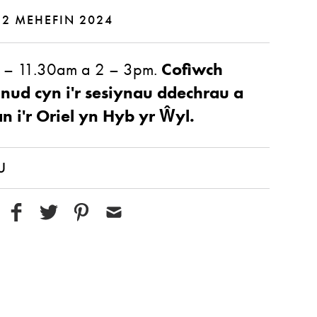
 2 MEHEFIN 2024
 – 11.30am a 2 – 3pm.
Cofiwch
ud cyn i'r sesiynau ddechrau a
an i'r Oriel yn Hyb yr Ŵyl.
U