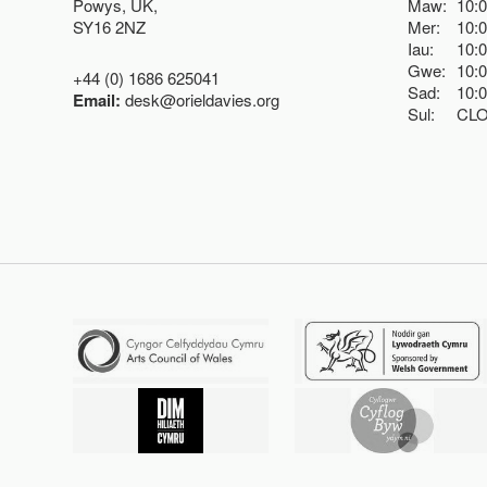
Powys, UK,
Maw:
10:
SY16 2NZ
Mer:
10:
Iau:
10:
Gwe:
10:
+44 (0) 1686 625041
Sad:
10:
Email:
desk@orieldavies.org
Sul:
CL