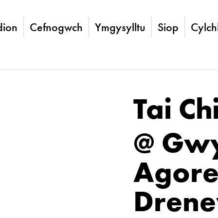
ion
Cefnogwch
Ymgysylltu
Siop
Cylch
Tai Ch
@ Gwy
Agore
Dren