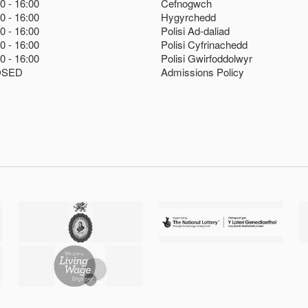
00
16:00
Cefnogwch
00
16:00
Hygyrchedd
00
16:00
Polisi Ad-daliad
00
16:00
Polisi Cyfrinachedd
00
16:00
Polisi Gwirfoddolwyr
OSED
Admissions Policy