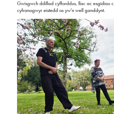
Gwisgwch ddillad cyfforddus, llac ac esgidiau 
cyfranogwyr eistedd os yw'n well ganddynt.