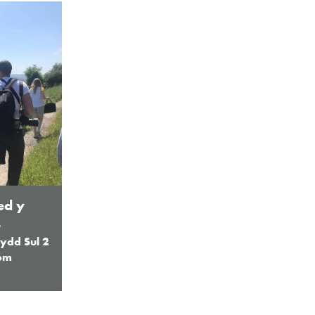
ed y
b
ydd Sul 2
5pm