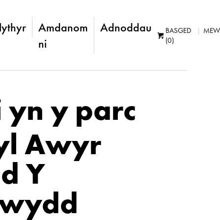
lythyr
Amdanom
Adnoddau
BASGED
MEW
(0)
ni
i yn y parc
l Awyr
d Y
ewydd