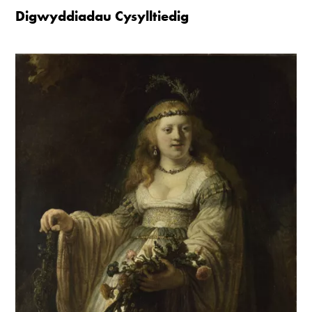
Digwyddiadau Cysylltiedig
Mawrth - Sadwrn 10 - 4
Caffi yn cau am 3
Ac eithrio digwyddiadau arbennig
Gwyliau banc ar gau