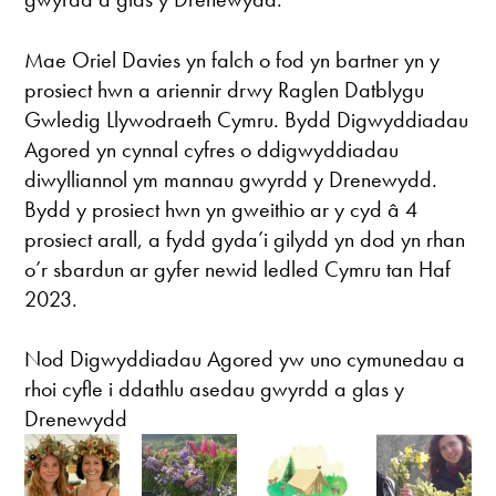
Mae Oriel Davies yn falch o fod yn bartner yn y
prosiect hwn a ariennir drwy Raglen Datblygu
Gwledig Llywodraeth Cymru. Bydd Digwyddiadau
Agored yn cynnal cyfres o ddigwyddiadau
diwylliannol ym mannau gwyrdd y Drenewydd.
Bydd y prosiect hwn yn gweithio ar y cyd â 4
prosiect arall, a fydd gyda’i gilydd yn dod yn rhan
o’r sbardun ar gyfer newid ledled Cymru tan Haf
2023.
Nod Digwyddiadau Agored yw uno cymunedau a
rhoi cyfle i ddathlu asedau gwyrdd a glas y
Drenewydd