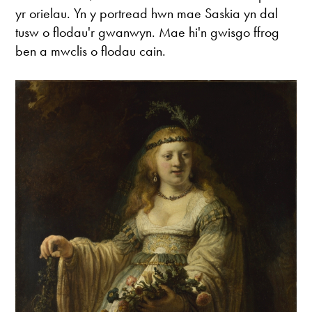
yr orielau. Yn y portread hwn mae Saskia yn dal
tusw o flodau'r gwanwyn. Mae hi'n gwisgo ffrog
ben a mwclis o flodau cain.