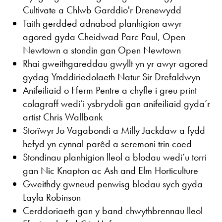
Cultivate a Chlwb Garddio'r Drenewydd
Taith gerdded adnabod planhigion awyr
agored gyda Cheidwad Parc Paul, Open
Newtown a stondin gan Open Newtown
Rhai gweithgareddau gwyllt yn yr awyr agored
gydag Ymddiriedolaeth Natur Sir Drefaldwyn
Anifeiliaid o Fferm Pentre a chyfle i greu print
colagraff wedi’i ysbrydoli gan anifeiliaid gyda’r
artist Chris Wallbank
Storïwyr Jo Vagabondi a Milly Jackdaw a fydd
hefyd yn cynnal parêd a seremoni trin coed
Stondinau planhigion lleol a blodau wedi’u torri
gan Nic Knapton ac Ash and Elm Horticulture
Gweithdy gwneud penwisg blodau sych gyda
Layla Robinson
Cerddoriaeth gan y band chwythbrennau lleol