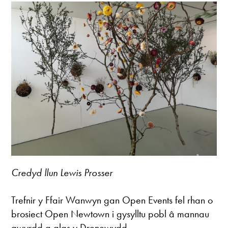
Credyd llun Lewis Prosser
Trefnir y Ffair Wanwyn gan Open Events fel rhan o
brosiect Open Newtown i gysylltu pobl â mannau
gwyrdd a glas y Drenewydd.