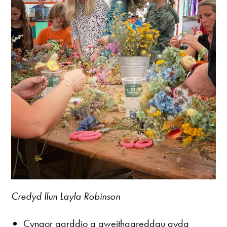
Credyd llun Layla Robinson
Cyngor garddio a gweithgareddau gyda