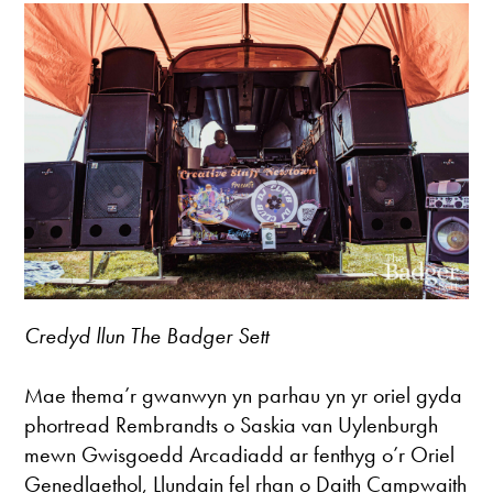
Credyd llun The Badger Sett
Mae thema’r gwanwyn yn parhau yn yr oriel gyda
phortread Rembrandts o Saskia van Uylenburgh
mewn Gwisgoedd Arcadiadd ar fenthyg o’r Oriel
Genedlaethol, Llundain fel rhan o Daith Campwaith