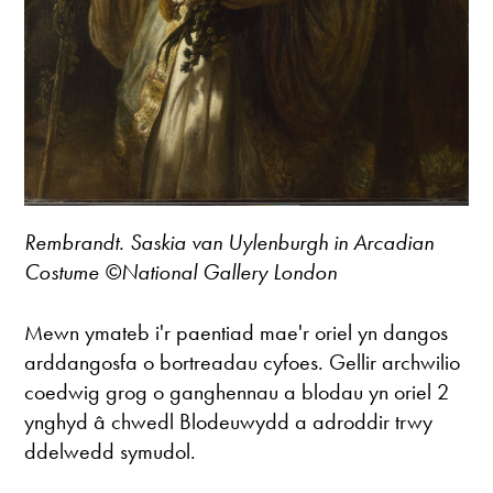
Rembrandt. Saskia van Uylenburgh in Arcadian
Costume ©National Gallery London
Mewn ymateb i'r paentiad mae'r oriel yn dangos
arddangosfa o bortreadau cyfoes. Gellir archwilio
coedwig grog o ganghennau a blodau yn oriel 2
ynghyd â chwedl Blodeuwydd a adroddir trwy
ddelwedd symudol.