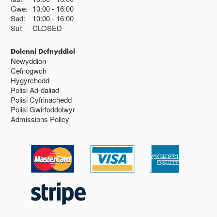
Gwe:
10:00
16:00
Sad:
10:00
16:00
Sul:
CLOSED
Dolenni Defnyddiol
Newyddion
Cefnogwch
Hygyrchedd
Polisi Ad-daliad
Polisi Cyfrinachedd
Polisi Gwirfoddolwyr
Admissions Policy