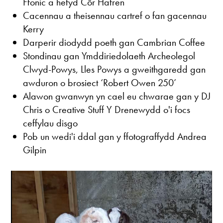
Ffonic a hefyd Côr Hafren
Cacennau a theisennau cartref o fan gacennau
Kerry
Darperir diodydd poeth gan Cambrian Coffee
Stondinau gan Ymddiriedolaeth Archeolegol
Clwyd-Powys, Lles Powys a gweithgaredd gan
awduron o brosiect ‘Robert Owen 250’
Alawon gwanwyn yn cael eu chwarae gan y DJ
Chris o Creative Stuff Y Drenewydd o'i focs
ceffylau disgo
Pob un wedi'i ddal gan y ffotograffydd Andrea
Gilpin