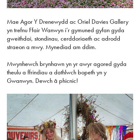
Mae Agor Y Drenewydd ac Oriel Davies Gallery
yn trefnu Ffair Wanwyn i’r gymuned gyfan gyda
gweithdai, stondinau, cerddoriaeth ac adrodd
straeon a mwy. Mynediad am ddim.
Mwynhewch brynhawn yn yr awyr agored gyda
theulu a ffrindiau a dathlwch bopeth yn y
Gwanwyn. Dewch â phicnic!