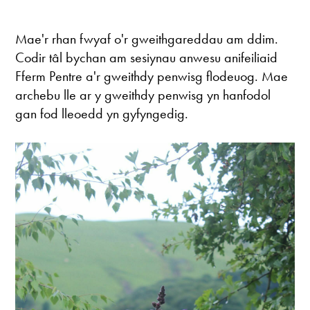
Mae'r rhan fwyaf o'r gweithgareddau am ddim.
Codir tâl bychan am sesiynau anwesu anifeiliaid
Fferm Pentre a'r gweithdy penwisg flodeuog. Mae
archebu lle ar y gweithdy penwisg yn hanfodol
gan fod lleoedd yn gyfyngedig.