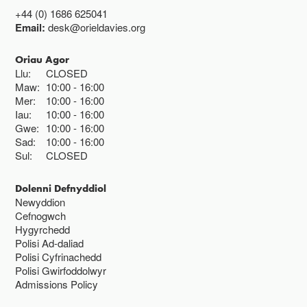
+44 (0) 1686 625041
Email:
desk@orieldavies.org
Oriau Agor
Llu:
CLOSED
Maw:
10:00
16:00
Mer:
10:00
16:00
Iau:
10:00
16:00
Gwe:
10:00
16:00
Sad:
10:00
16:00
Sul:
CLOSED
Dolenni Defnyddiol
Newyddion
Cefnogwch
Hygyrchedd
Polisi Ad-daliad
Polisi Cyfrinachedd
Polisi Gwirfoddolwyr
Admissions Policy