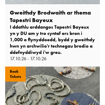
Gweithdy Brodwaith ar thema
Tapestri Bayeux
I ddathlu arddangos Tapestri Bayeux
yn y DU am y tro cyntaf ers bron i
1,000 o flynyddoedd, bydd y gweithdy
hwn yn archwilio'r technegau brodio a
ddefnyddiwyd i'w greu.
17.10.26 - 17.10.26
Book
Tickets