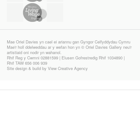
Mae Oriel Davies yn cael ei ariannu gan Gyngor Celfyddydau Cymru
Mae'r holl ddelweddau ar y wefan hon yn © Oriel Davies Gallery neu'r
artistiaid oni nodir yn wahanol.
Rhif Reg y Cwmni 02881599 | Elusen Gofrestredig Rhif 1034890 |
Rhif TAW 656 006 939
Site design & build by
View Creative Agency