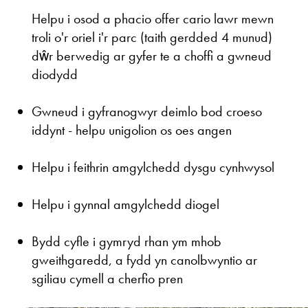
Helpu i osod a phacio offer cario lawr mewn
troli o'r oriel i'r parc (taith gerdded 4 munud)
dŵr berwedig ar gyfer te a choffi a gwneud
diodydd
Gwneud i gyfranogwyr deimlo bod croeso
iddynt - helpu unigolion os oes angen
Helpu i feithrin amgylchedd dysgu cynhwysol
Helpu i gynnal amgylchedd diogel
Bydd cyfle i gymryd rhan ym mhob
gweithgaredd, a fydd yn canolbwyntio ar
sgiliau cymell a cherfio pren