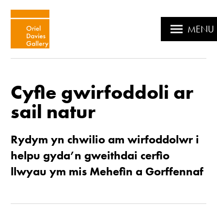
MENU
Cyfle gwirfoddoli ar
sail natur
Rydym yn chwilio am wirfoddolwr i
helpu gyda’n gweithdai cerfio
llwyau ym mis Mehefin a Gorffennaf