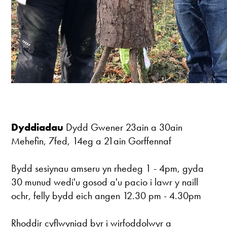
Dyddiadau
Dydd Gwener 23ain a 30ain
Mehefin, 7fed, 14eg a 21ain Gorffennaf
Bydd sesiynau amseru yn rhedeg 1 - 4pm, gyda
30 munud wedi'u gosod a'u pacio i lawr y naill
ochr, felly bydd eich angen 12.30 pm - 4.30pm
Rhoddir cyflwyniad byr i wirfoddolwyr a