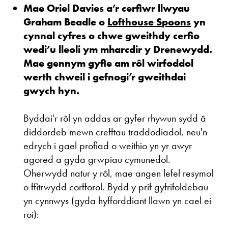
Mae Oriel Davies a’r cerfiwr llwyau
Graham Beadle o
Lofthouse Spoons
yn
cynnal cyfres o chwe gweithdy cerfio
wedi’u lleoli ym mharcdir y Drenewydd.
Mae gennym gyfle am rôl wirfoddol
werth chweil i gefnogi’r gweithdai
gwych hyn.
Byddai'r rôl yn addas ar gyfer rhywun sydd â
diddordeb mewn crefftau traddodiadol, neu'n
edrych i gael profiad o weithio yn yr awyr
agored a gyda grwpiau cymunedol.
Oherwydd natur y rôl, mae angen lefel resymol
o ffitrwydd corfforol. Bydd y prif gyfrifoldebau
yn cynnwys (gyda hyfforddiant llawn yn cael ei
roi):