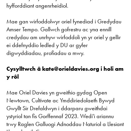
hyfforddiant angenrheidiol.
Mae gan wirfoddolwyr oriel fynediad i Gredydau
Amser Tempo. Gallwch gofrestru ac yna ennill
credydau am unrhyw wirfoddoli yn yr oriel y gellir
ei ddefnyddio ledled y DU ar gyfer
digwyddiadau, profiadau a mwy.
Cysylltwch â kate@orieldavies.org i holi am
y rôl
Mae Oriel Davies yn gweithio gydag Open
Newtown, Cultivate ac Ymddiriedolaeth Bywyd
Gwyllt Sir Drefaldwyn i ddarparu gweithdai
ystyriol tan fis Gorffennaf 2023. Wedi'i ariannu
trwy Raglen Galluogi Adnoddau Naturiol a Llesiant