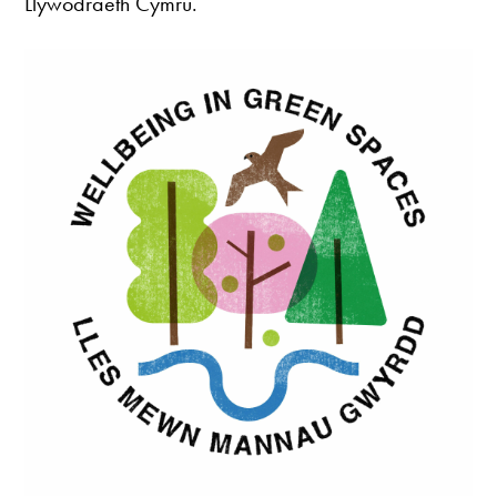
Llywodraeth Cymru.