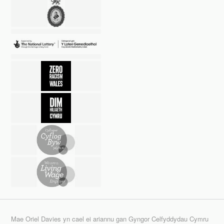
Mae Oriel Davies yn cael ei ariannu gan Gyngor Celfyddydau Cymru