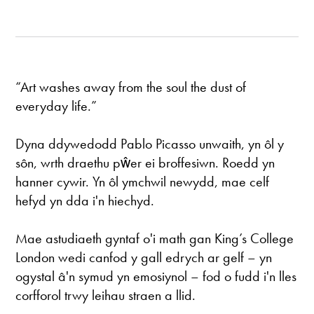
“Art washes away from the soul the dust of
everyday life.”
Dyna ddywedodd Pablo Picasso unwaith, yn ôl y
sôn, wrth draethu pŵer ei broffesiwn. Roedd yn
hanner cywir. Yn ôl ymchwil newydd, mae celf
hefyd yn dda i'n hiechyd.
Mae astudiaeth gyntaf o'i math gan King’s College
London wedi canfod y gall edrych ar gelf – yn
ogystal â'n symud yn emosiynol – fod o fudd i'n lles
corfforol trwy leihau straen a llid.