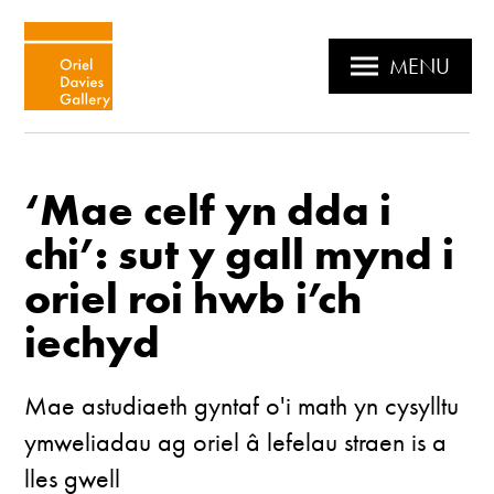
MENU
‘Mae celf yn dda i
chi’: sut y gall mynd i
oriel roi hwb i’ch
iechyd
Mae astudiaeth gyntaf o'i math yn cysylltu
ymweliadau ag oriel â lefelau straen is a
lles gwell