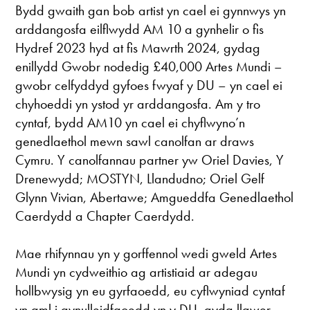
Bydd gwaith gan bob artist yn cael ei gynnwys yn
arddangosfa eilflwydd AM 10 a gynhelir o fis
Hydref 2023 hyd at fis Mawrth 2024, gydag
enillydd Gwobr nodedig £40,000 Artes Mundi –
gwobr celfyddyd gyfoes fwyaf y DU – yn cael ei
chyhoeddi yn ystod yr arddangosfa. Am y tro
cyntaf, bydd AM10 yn cael ei chyflwyno’n
genedlaethol mewn sawl canolfan ar draws
Cymru. Y canolfannau partner yw Oriel Davies, Y
Drenewydd; MOSTYN, Llandudno; Oriel Gelf
Glynn Vivian, Abertawe; Amgueddfa Genedlaethol
Caerdydd a Chapter Caerdydd.
Mae rhifynnau yn y gorffennol wedi gweld Artes
Mundi yn cydweithio ag artistiaid ar adegau
hollbwysig yn eu gyrfaoedd, eu cyflwyniad cyntaf
yn aml i gynulleidfaoedd yn y DU, gyda llawer