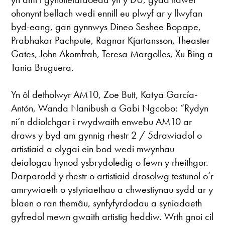
ohonynt bellach wedi ennill eu plwyf ar y llwyfan
byd-eang, gan gynnwys Dineo Seshee Bopape,
Prabhakar Pachpute, Ragnar Kjartansson, Theaster
Gates, John Akomfrah, Teresa Margolles, Xu Bing a
Tania Bruguera.
Yn ôl detholwyr AM10, Zoe Butt, Katya García-
Antón, Wanda Nanibush a Gabi Ngcobo: “Rydyn
ni’n ddiolchgar i rwydwaith enwebu AM10 ar
draws y byd am gynnig rhestr 2 / 5drawiadol o
artistiaid a olygai ein bod wedi mwynhau
deialogau hynod ysbrydoledig o fewn y rheithgor.
Darparodd y rhestr o artistiaid drosolwg testunol o’r
amrywiaeth o ystyriaethau a chwestiynau sydd ar y
blaen o ran themâu, synfyfyrdodau a syniadaeth
gyfredol mewn gwaith artistig heddiw. Wrth gnoi cil