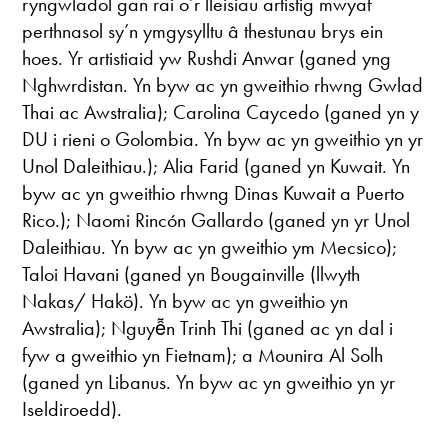
ryngwladol gan rai o’r lleisiau artistig mwyaf
perthnasol sy’n ymgysylltu â thestunau brys ein
hoes. Yr artistiaid yw Rushdi Anwar (ganed yng
Nghwrdistan. Yn byw ac yn gweithio rhwng Gwlad
Thai ac Awstralia); Carolina Caycedo (ganed yn y
DU i rieni o Golombia. Yn byw ac yn gweithio yn yr
Unol Daleithiau.); Alia Farid (ganed yn Kuwait. Yn
byw ac yn gweithio rhwng Dinas Kuwait a Puerto
Rico.); Naomi Rincón Gallardo (ganed yn yr Unol
Daleithiau. Yn byw ac yn gweithio ym Mecsico);
Taloi Havani (ganed yn Bougainville (llwyth
Nakas/ Hakö). Yn byw ac yn gweithio yn
Awstralia); Nguyễn Trinh Thi (ganed ac yn dal i
fyw a gweithio yn Fietnam); a Mounira Al Solh
(ganed yn Libanus. Yn byw ac yn gweithio yn yr
Iseldiroedd).