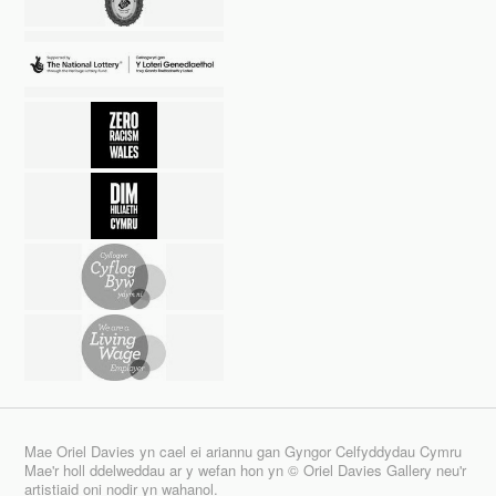
Mae Oriel Davies yn cael ei ariannu gan Gyngor Celfyddydau Cymru
Mae'r holl ddelweddau ar y wefan hon yn © Oriel Davies Gallery neu'r
artistiaid oni nodir yn wahanol.