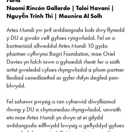
Farid
Naomi Rincón Gallardo | Taloi Havani |
Nguy
ễn Trinh Thi | Mounira Al Solh
Artes Mundi yw prif arddangosfa bob dwy flynedd
y DU a gwobr celf gyfoes ryngwladol. Fel un o
bartneriaid allweddol Artes Mundi 10 gyda
phartner cyflwyno Bagri Foundation, mae Oriel
Davies yn falch iawn o gyhoeddi rhestr fer o saith
artist gweledol cyfoes rhyngwladol a phum partner
lleoliad cenedlaethol ar gyfer rhifyn degfed pen-
blwydd.
Fel safonwr pwysig o ran cyfnewid diwylliannol
rhwng y DU a chymunedau rhyngwladol, unwaith
eto mae Artes Mundi yn dwyn at ei gilydd
arddangosfa eilflwydd bwysig o gelfyddyd gyfoes