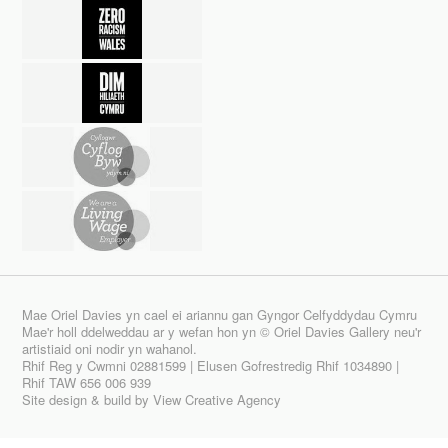
Mae Oriel Davies yn cael ei ariannu gan Gyngor Celfyddydau Cymru
Mae'r holl ddelweddau ar y wefan hon yn © Oriel Davies Gallery neu'r
artistiaid oni nodir yn wahanol.
Rhif Reg y Cwmni 02881599 | Elusen Gofrestredig Rhif 1034890 |
Rhif TAW 656 006 939
Site design & build by
View Creative Agency