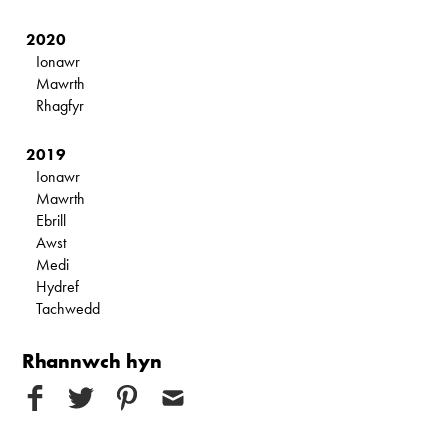
2020
Ionawr
Mawrth
Rhagfyr
2019
Ionawr
Mawrth
Ebrill
Awst
Medi
Hydref
Tachwedd
Rhannwch hyn