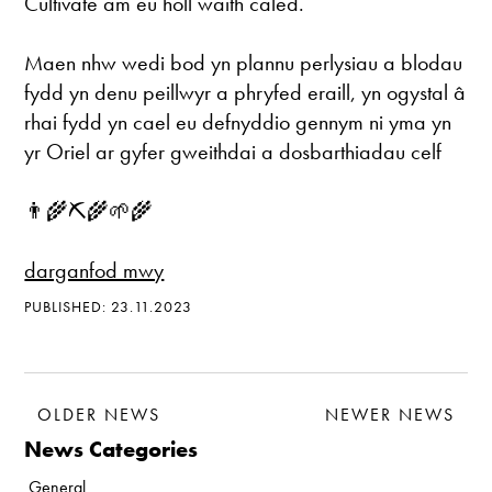
Cultivate am eu holl waith caled.
Maen nhw wedi bod yn plannu perlysiau a blodau
fydd yn denu peillwyr a phryfed eraill, yn ogystal â
rhai fydd yn cael eu defnyddio gennym ni yma yn
yr Oriel ar gyfer gweithdai a dosbarthiadau celf
👨‍🌾⛏🌾🌱🌾
darganfod mwy
PUBLISHED: 23.11.2023
OLDER NEWS
NEWER NEWS
News Categories
General