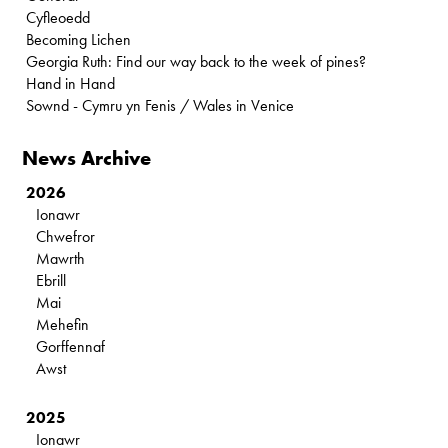
Cyfleoedd
Becoming Lichen
Georgia Ruth: Find our way back to the week of pines?
Hand in Hand
Sownd - Cymru yn Fenis / Wales in Venice
News Archive
2026
Ionawr
Chwefror
Mawrth
Ebrill
Mai
Mehefin
Gorffennaf
Awst
2025
Ionawr