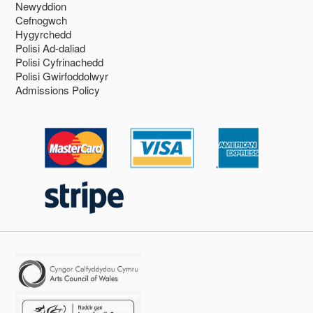
Newyddion
Cefnogwch
Hygyrchedd
Polisi Ad-daliad
Polisi Cyfrinachedd
Polisi Gwirfoddolwyr
Admissions Policy